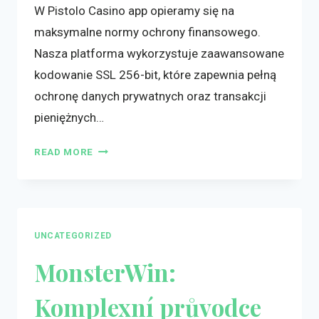
W Pistolo Casino app opieramy się na
maksymalne normy ochrony finansowego.
Nasza platforma wykorzystuje zaawansowane
kodowanie SSL 256-bit, które zapewnia pełną
ochronę danych prywatnych oraz transakcji
pieniężnych…
READ MORE
UNCATEGORIZED
MonsterWin:
Komplexní průvodce