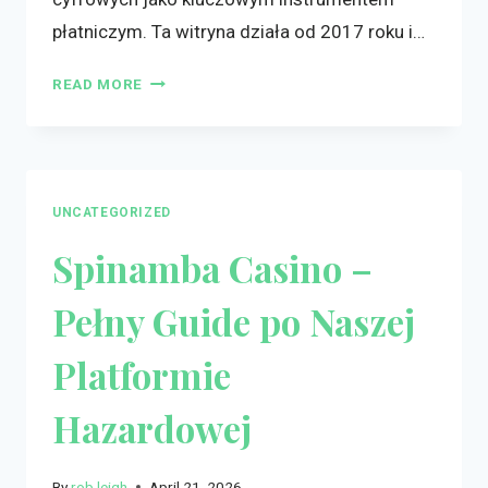
płatniczym. Ta witryna działa od 2017 roku i…
READ MORE
UNCATEGORIZED
Spinamba Casino –
Pełny Guide po Naszej
Platformie
Hazardowej
By
rob.leigh
April 21, 2026