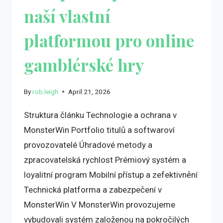
naší vlastní
platformou pro online
gamblérské hry
By
rob.leigh
April 21, 2026
Struktura článku Technologie a ochrana v
MonsterWin Portfolio titulů a softwaroví
provozovatelé Úhradové metody a
zpracovatelská rychlost Prémiový systém a
loyalitní program Mobilní přístup a zefektivnění
Technická platforma a zabezpečení v
MonsterWin V MonsterWin provozujeme
vybudovali systém založenou na pokročilých