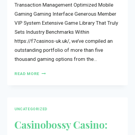
Transaction Management Optimized Mobile
Gaming Gaming Interface Generous Member
VIP System Extensive Game Library That Truly
Sets Industry Benchmarks Within
https://f7casinos-uk.uk/, we’ve compiled an
outstanding portfolio of more than five
thousand gaming options from the…
READ MORE
UNCATEGORIZED
Casinobossy Casino: