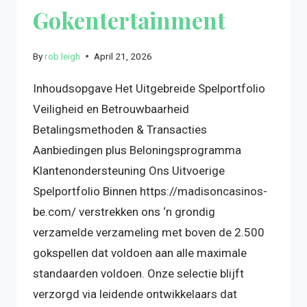
Gokentertainment
By
rob.leigh
April 21, 2026
Inhoudsopgave Het Uitgebreide Spelportfolio
Veiligheid en Betrouwbaarheid
Betalingsmethoden & Transacties
Aanbiedingen plus Beloningsprogramma
Klantenondersteuning Ons Uitvoerige
Spelportfolio Binnen https://madisoncasinos-
be.com/ verstrekken ons ‘n grondig
verzamelde verzameling met boven de 2.500
gokspellen dat voldoen aan alle maximale
standaarden voldoen. Onze selectie blijft
verzorgd via leidende ontwikkelaars dat