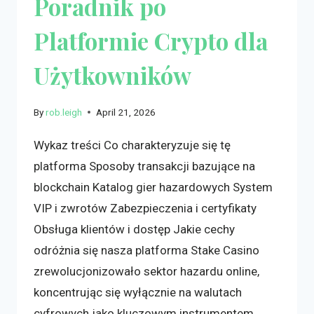
Poradnik po
Platformie Crypto dla
Użytkowników
By
rob.leigh
April 21, 2026
Wykaz treści Co charakteryzuje się tę
platforma Sposoby transakcji bazujące na
blockchain Katalog gier hazardowych System
VIP i zwrotów Zabezpieczenia i certyfikaty
Obsługa klientów i dostęp Jakie cechy
odróżnia się nasza platforma Stake Casino
zrewolucjonizowało sektor hazardu online,
koncentrując się wyłącznie na walutach
cyfrowych jako kluczowym instrumentem