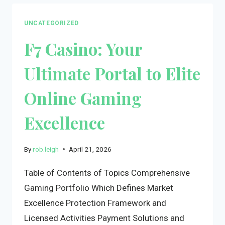
UNCATEGORIZED
F7 Casino: Your
Ultimate Portal to Elite
Online Gaming
Excellence
By
rob.leigh
April 21, 2026
Table of Contents of Topics Comprehensive
Gaming Portfolio Which Defines Market
Excellence Protection Framework and
Licensed Activities Payment Solutions and