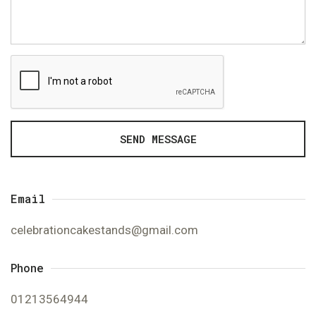
SEND MESSAGE
Email
celebrationcakestands@gmail.com
Phone
01213564944