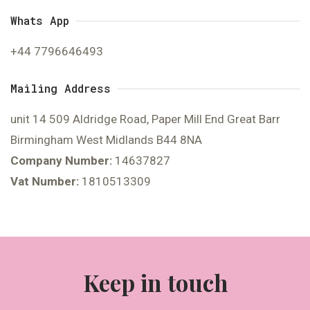
Whats App
+44 7796646493
Mailing Address
unit 14 509 Aldridge Road, Paper Mill End Great Barr
Birmingham West Midlands B44 8NA
Company Number:
14637827
Vat Number:
1810513309
Keep in touch