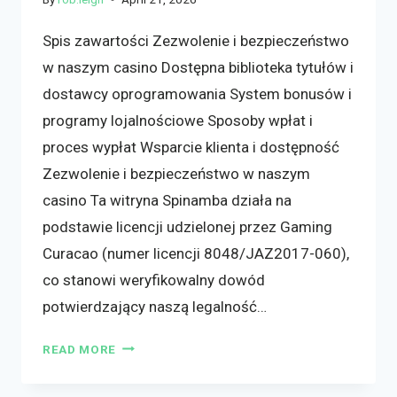
Spis zawartości Zezwolenie i bezpieczeństwo
w naszym casino Dostępna biblioteka tytułów i
dostawcy oprogramowania System bonusów i
programy lojalnościowe Sposoby wpłat i
proces wypłat Wsparcie klienta i dostępność
Zezwolenie i bezpieczeństwo w naszym
casino Ta witryna Spinamba działa na
podstawie licencji udzielonej przez Gaming
Curacao (numer licencji 8048/JAZ2017-060),
co stanowi weryfikowalny dowód
potwierdzający naszą legalność…
READ MORE