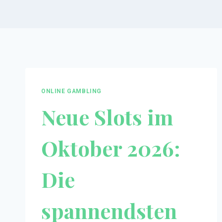
ONLINE GAMBLING
Neue Slots im
Oktober 2026:
Die
spannendsten