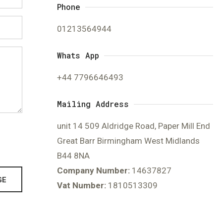
Phone
01213564944
Whats App
+44 7796646493
Mailing Address
unit 14 509 Aldridge Road, Paper Mill End
Great Barr Birmingham West Midlands
B44 8NA
Company Number:
14637827
GE
Vat Number:
1810513309