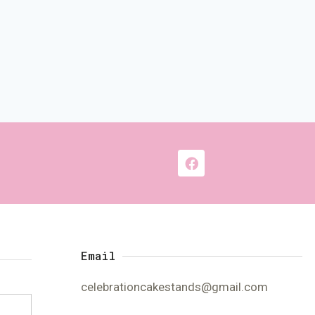
Email
celebrationcakestands@gmail.com