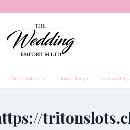
Our Products
Flower Range
Cakes 4 U By 
ttps://tritonslots.