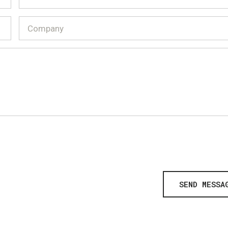
SEND MESSA