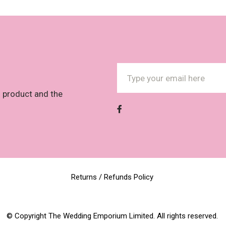
s product and the
Returns / Refunds Policy
© Copyright The Wedding Emporium Limited. All rights reserved.