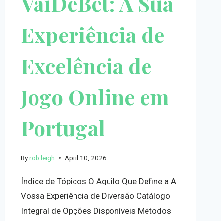
VaiDeBet: A Sua
Experiência de
Excelência de
Jogo Online em
Portugal
By
rob.leigh
April 10, 2026
Índice de Tópicos O Aquilo Que Define a A
Vossa Experiência de Diversão Catálogo
Integral de Opções Disponíveis Métodos