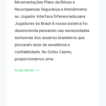
Movimentações Plano de Bónus e
Recompensas Segurança e Atendimento
ao Jogador Interface Diferenciada para
Jogadores do Brasil A nossa sistema foi
desenvolvida pensando nas necessidades
exclusivas dos usuários brasileiros que
procuram lazer de excelência e
confiabilidade. No Gizbo Casino,
proporcionamos uma…
READ MORE