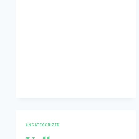
UNCATEGORIZED