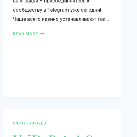
выигрыши – присоединяйтесь к
сообществу в Telegram уже сегодня!
Чаще всего казино устанавливают так…
READ MORE
UNCATEGORIZED