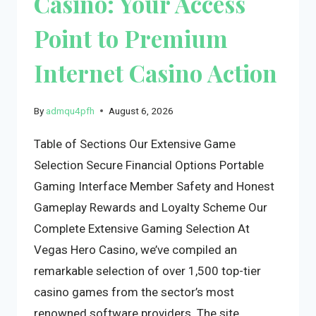
Casino: Your Access
Point to Premium
Internet Casino Action
By
admqu4pfh
August 6, 2026
Table of Sections Our Extensive Game
Selection Secure Financial Options Portable
Gaming Interface Member Safety and Honest
Gameplay Rewards and Loyalty Scheme Our
Complete Extensive Gaming Selection At
Vegas Hero Casino, we’ve compiled an
remarkable selection of over 1,500 top-tier
casino games from the sector’s most
renowned software providers. The site