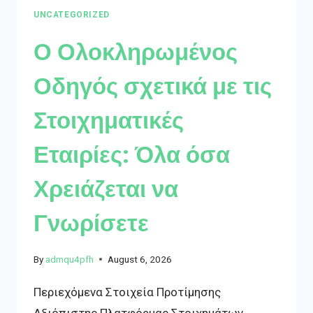
UNCATEGORIZED
Ο Ολοκληρωμένος
Οδηγός σχετικά με τις
Στοιχηματικές
Εταιρίες: Όλα όσα
Χρειάζεται να
Γνωρίσετε
By
admqu4pfh
August 6, 2026
Περιεχόμενα Στοιχεία Προτίμησης
Αξιόπιστης Πλατφόρμας Στοιχημάτων