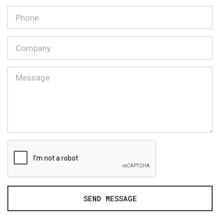
SEND MESSAGE