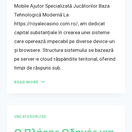
Mobile Ajutor Specializată Jucătorilor Baza
Tehnologică Modernă La
https://royalecasino.com.ro/, am dedicat
capital substanțiale în crearea unei sisteme
care operează impecabil pe diverse device-uri
și browsere. Structura sistemului se bazează
pe server-e cloud răspândite teritorial, oferind
timpi de răspuns sub…
READ MORE
UNCATEGORIZED
Ο Πλήρης Οδηγός για