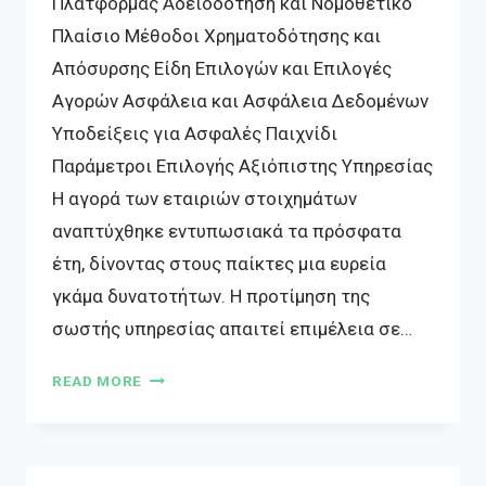
Πλατφόρμας Αδειοδότηση και Νομοθετικό
Πλαίσιο Μέθοδοι Χρηματοδότησης και
Απόσυρσης Είδη Επιλογών και Επιλογές
Αγορών Ασφάλεια και Ασφάλεια Δεδομένων
Υποδείξεις για Ασφαλές Παιχνίδι
Παράμετροι Επιλογής Αξιόπιστης Υπηρεσίας
Η αγορά των εταιριών στοιχημάτων
αναπτύχθηκε εντυπωσιακά τα πρόσφατα
έτη, δίνοντας στους παίκτες μια ευρεία
γκάμα δυνατοτήτων. Η προτίμηση της
σωστής υπηρεσίας απαιτεί επιμέλεια σε…
READ MORE