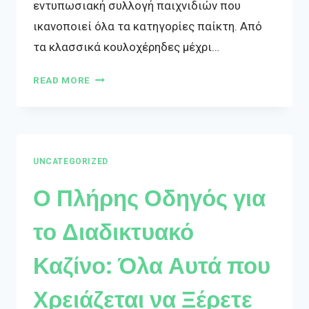
εντυπωσιακή συλλογή παιχνιδιών που
ικανοποιεί όλα τα κατηγορίες παίκτη. Από
τα κλασσικά κουλοχέρηδες μέχρι…
READ MORE
UNCATEGORIZED
Ο Πλήρης Οδηγός για
το Διαδικτυακό
Καζίνο: Όλα Αυτά που
Χρειάζεται να Ξέρετε