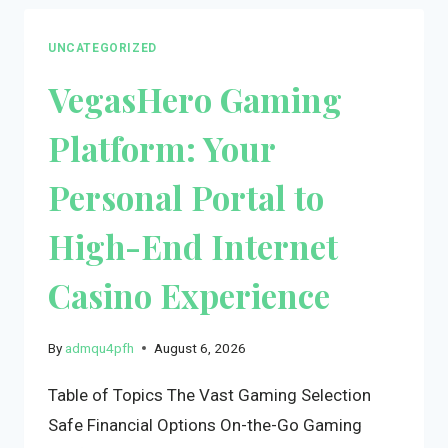
UNCATEGORIZED
VegasHero Gaming
Platform: Your
Personal Portal to
High-End Internet
Casino Experience
By
admqu4pfh
August 6, 2026
Table of Topics The Vast Gaming Selection
Safe Financial Options On-the-Go Gaming