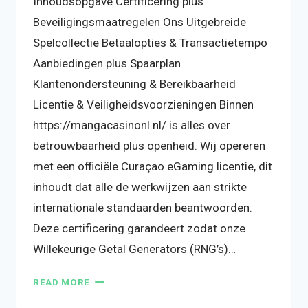
Inhoudsopgave Certificering plus
Beveiligingsmaatregelen Ons Uitgebreide
Spelcollectie Betaalopties & Transactietempo
Aanbiedingen plus Spaarplan
Klantenondersteuning & Bereikbaarheid
Licentie & Veiligheidsvoorzieningen Binnen
https://mangacasinonl.nl/ is alles over
betrouwbaarheid plus openheid. Wij opereren
met een officiële Curaçao eGaming licentie, dit
inhoudt dat alle de werkwijzen aan strikte
internationale standaarden beantwoorden.
Deze certificering garandeert zodat onze
Willekeurige Getal Generators (RNG’s)…
READ MORE