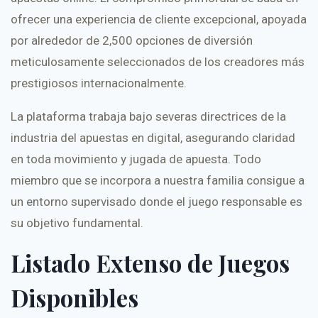
ofrecer una experiencia de cliente excepcional, apoyada
por alrededor de 2,500 opciones de diversión
meticulosamente seleccionados de los creadores más
prestigiosos internacionalmente.
La plataforma trabaja bajo severas directrices de la
industria del apuestas en digital, asegurando claridad
en toda movimiento y jugada de apuesta. Todo
miembro que se incorpora a nuestra familia consigue a
un entorno supervisado donde el juego responsable es
su objetivo fundamental.
Listado Extenso de Juegos
Disponibles