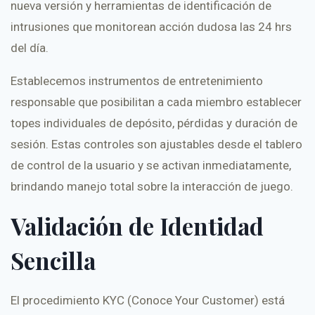
nueva versión y herramientas de identificación de
intrusiones que monitorean acción dudosa las 24 hrs
del día.
Establecemos instrumentos de entretenimiento
responsable que posibilitan a cada miembro establecer
topes individuales de depósito, pérdidas y duración de
sesión. Estas controles son ajustables desde el tablero
de control de la usuario y se activan inmediatamente,
brindando manejo total sobre la interacción de juego.
Validación de Identidad
Sencilla
El procedimiento KYC (Conoce Your Customer) está