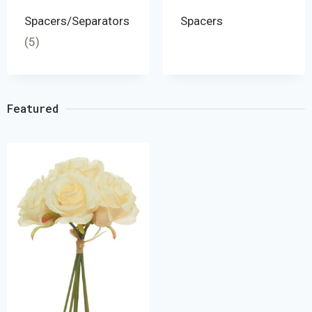
Spacers/Separators
Spacers
(5)
Featured