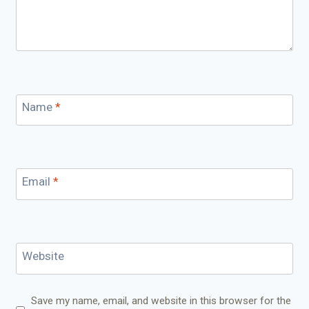
Name
*
Email
*
Website
Save my name, email, and website in this browser for the