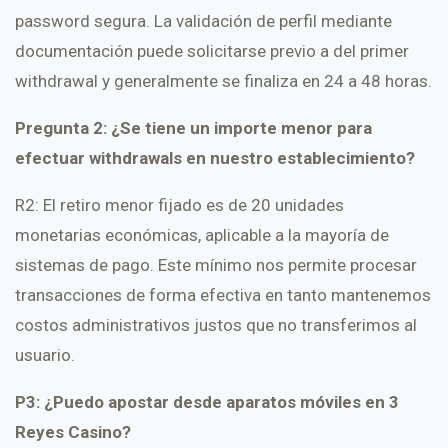
password segura. La validación de perfil mediante
documentación puede solicitarse previo a del primer
withdrawal y generalmente se finaliza en 24 a 48 horas.
Pregunta 2: ¿Se tiene un importe menor para
efectuar withdrawals en nuestro establecimiento?
R2: El retiro menor fijado es de 20 unidades
monetarias económicas, aplicable a la mayoría de
sistemas de pago. Este mínimo nos permite procesar
transacciones de forma efectiva en tanto mantenemos
costos administrativos justos que no transferimos al
usuario.
P3: ¿Puedo apostar desde aparatos móviles en 3
Reyes Casino?