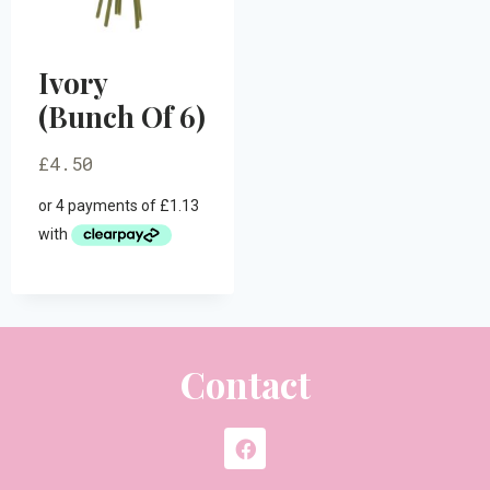
Ivory
(Bunch Of 6)
£
4.50
Contact