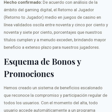
Hecho confirmado:
De acuerdo con análisis de la
ámbito del gaming digital, el Retorno al Jugador
(Retorno to Jugador) medio en juegos de casino en
línea validados oscila entre noventa y cinco por ciento y
noventa y siete por ciento, porcentajes que nuestros
títulos cumplen y a menudo exceden, brindando mayor
beneficio a extenso plazo para nuestros jugadores.
Esquema de Bonos y
Promociones
Hemos creado un sistema de beneficios escalonado
que reconoce la compromiso y participación regular de
todos los usuarios. Con el momento del alta, todo
usuario accede automáticamente a un programa