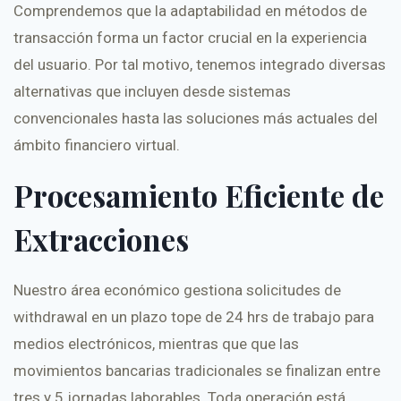
Comprendemos que la adaptabilidad en métodos de
transacción forma un factor crucial en la experiencia
del usuario. Por tal motivo, tenemos integrado diversas
alternativas que incluyen desde sistemas
convencionales hasta las soluciones más actuales del
ámbito financiero virtual.
Procesamiento Eficiente de
Extracciones
Nuestro área económico gestiona solicitudes de
withdrawal en un plazo tope de 24 hrs de trabajo para
medios electrónicos, mientras que que las
movimientos bancarias tradicionales se finalizan entre
tres y 5 jornadas laborables. Toda operación está