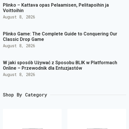
Plinko – Kattava opas Pelaamisen, Pelitapoihin ja
Voittoihin
August 8, 2026
Plinko Game: The Complete Guide to Conquering Our
Classic Drop Game
August 8, 2026
W jaki sposób Używać z Sposobu BLIK w Platformach
Online – Przewodnik dla Entuzjastów
August 8, 2026
Shop By Category