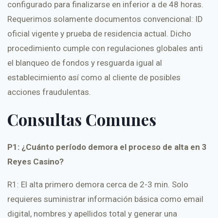
configurado para finalizarse en inferior a de 48 horas.
Requerimos solamente documentos convencional: ID
oficial vigente y prueba de residencia actual. Dicho
procedimiento cumple con regulaciones globales anti
el blanqueo de fondos y resguarda igual al
establecimiento así como al cliente de posibles
acciones fraudulentas.
Consultas Comunes
P1: ¿Cuánto período demora el proceso de alta en 3
Reyes Casino?
R1: El alta primero demora cerca de 2-3 min. Solo
requieres suministrar información básica como email
digital, nombres y apellidos total y generar una