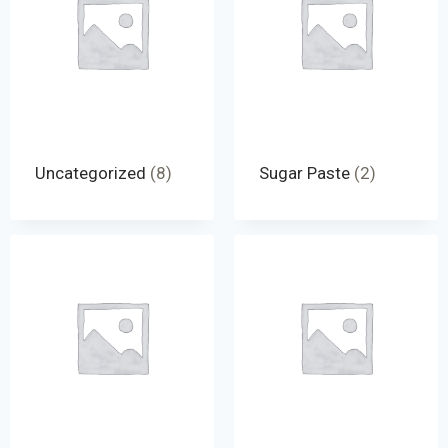
Uncategorized
(8)
Sugar Paste
(2)