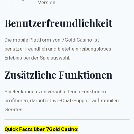
Version.
Benutzerfreundlichkeit
Die mobile Plattform von 7Gold Casino ist
benutzerfreundlich und bietet ein reibungsloses
Erlebnis bei der Spielauswahl.
Zusätzliche Funktionen
Spieler können von verschiedenen Funktionen
profitieren, darunter Live-Chat-Support auf mobilen
Geräten.
Quick Facts über 7Gold Casino: