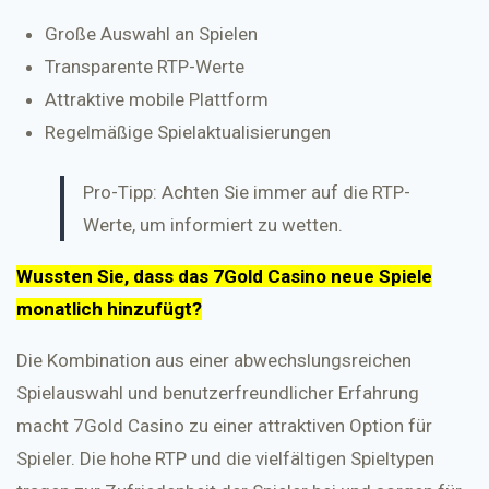
Große Auswahl an Spielen
Transparente RTP-Werte
Attraktive mobile Plattform
Regelmäßige Spielaktualisierungen
Pro-Tipp: Achten Sie immer auf die RTP-
Werte, um informiert zu wetten.
Wussten Sie, dass das 7Gold Casino neue Spiele
monatlich hinzufügt?
Die Kombination aus einer abwechslungsreichen
Spielauswahl und benutzerfreundlicher Erfahrung
macht 7Gold Casino zu einer attraktiven Option für
Spieler. Die hohe RTP und die vielfältigen Spieltypen