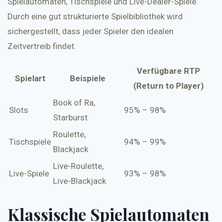
Spielautomaten, Tischspiele und Live-Dealer-Spiele.
Durch eine gut strukturierte Spielbibliothek wird
sichergestellt, dass jeder Spieler den idealen
Zeitvertreib findet.
Verfügbare RTP
Spielart
Beispiele
(Return to Player)
Book of Ra,
Slots
95% – 98%
Starburst
Roulette,
Tischspiele
94% – 99%
Blackjack
Live-Roulette,
Live-Spiele
93% – 98%
Live-Blackjack
Klassische Spielautomaten