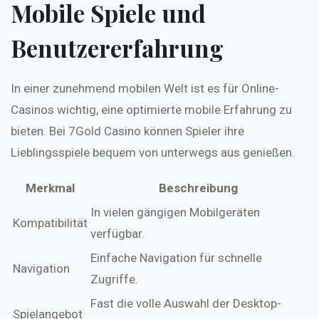
Mobile Spiele und
Benutzererfahrung
In einer zunehmend mobilen Welt ist es für Online-
Casinos wichtig, eine optimierte mobile Erfahrung zu
bieten. Bei 7Gold Casino können Spieler ihre
Lieblingsspiele bequem von unterwegs aus genießen.
Merkmal
Beschreibung
In vielen gängigen Mobilgeräten
Kompatibilität
verfügbar.
Einfache Navigation für schnelle
Navigation
Zugriffe.
Fast die volle Auswahl der Desktop-
Spielangebot