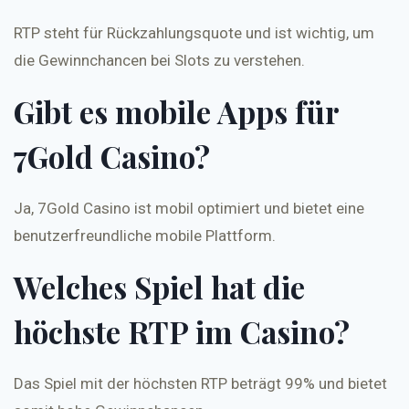
RTP steht für Rückzahlungsquote und ist wichtig, um
die Gewinnchancen bei Slots zu verstehen.
Gibt es mobile Apps für
7Gold Casino?
Ja, 7Gold Casino ist mobil optimiert und bietet eine
benutzerfreundliche mobile Plattform.
Welches Spiel hat die
höchste RTP im Casino?
Das Spiel mit der höchsten RTP beträgt 99% und bietet