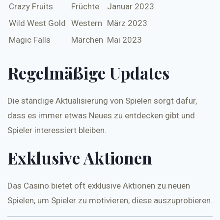
Crazy Fruits
Früchte
Januar 2023
Wild West Gold
Western
März 2023
Magic Falls
Märchen
Mai 2023
Regelmäßige Updates
Die ständige Aktualisierung von Spielen sorgt dafür,
dass es immer etwas Neues zu entdecken gibt und
Spieler interessiert bleiben.
Exklusive Aktionen
Das Casino bietet oft exklusive Aktionen zu neuen
Spielen, um Spieler zu motivieren, diese auszuprobieren.