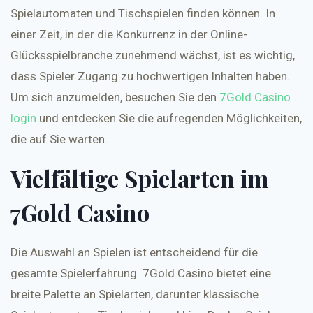
Spielautomaten und Tischspielen finden können. In
einer Zeit, in der die Konkurrenz in der Online-
Glücksspielbranche zunehmend wächst, ist es wichtig,
dass Spieler Zugang zu hochwertigen Inhalten haben.
Um sich anzumelden, besuchen Sie den
7Gold Casino
login
und entdecken Sie die aufregenden Möglichkeiten,
die auf Sie warten.
Vielfältige Spielarten im
7Gold Casino
Die Auswahl an Spielen ist entscheidend für die
gesamte Spielerfahrung. 7Gold Casino bietet eine
breite Palette an Spielarten, darunter klassische