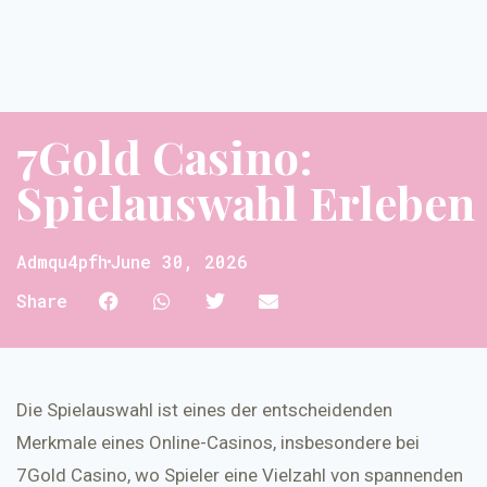
7Gold Casino:
Spielauswahl Erleben
Admqu4pfh
June 30, 2026
Share
Die Spielauswahl ist eines der entscheidenden
Merkmale eines Online-Casinos, insbesondere bei
7Gold Casino, wo Spieler eine Vielzahl von spannenden