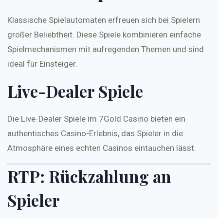
Klassische Spielautomaten erfreuen sich bei Spielern
großer Beliebtheit. Diese Spiele kombinieren einfache
Spielmechanismen mit aufregenden Themen und sind
ideal für Einsteiger.
Live-Dealer Spiele
Die Live-Dealer Spiele im 7Gold Casino bieten ein
authentisches Casino-Erlebnis, das Spieler in die
Atmosphäre eines echten Casinos eintauchen lässt.
RTP: Rückzahlung an
Spieler