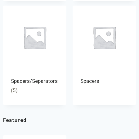
Spacers/Separators
Spacers
(5)
Featured