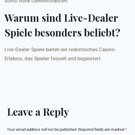
somit hohe Gewinnchancen.
Warum sind Live-Dealer
Spiele besonders beliebt?
Live-Dealer Spiele bieten ein realistisches Casino-
Erlebnis, das Spieler fesselt und begeistert.
Leave a Reply
Your email address will not be published.
Required fields are marked
*