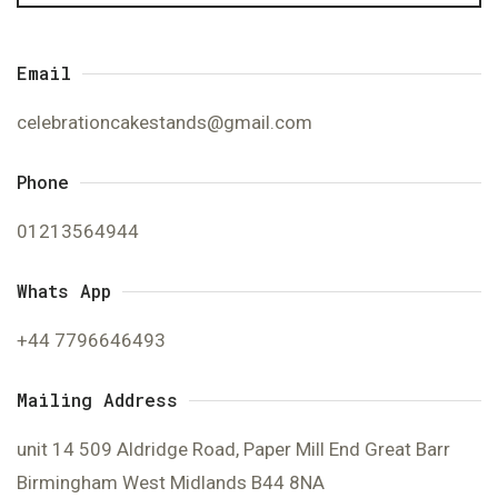
Email
celebrationcakestands@gmail.com
Phone
01213564944
Whats App
+44 7796646493
Mailing Address
unit 14 509 Aldridge Road, Paper Mill End Great Barr
Birmingham West Midlands B44 8NA