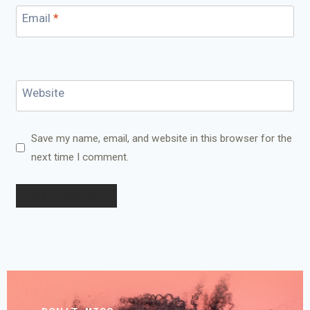
Email
*
Website
Save my name, email, and website in this browser for the
next time I comment.