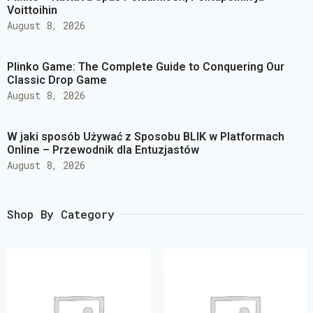
Voittoihin
August 8, 2026
Plinko Game: The Complete Guide to Conquering Our
Classic Drop Game
August 8, 2026
W jaki sposób Używać z Sposobu BLIK w Platformach
Online – Przewodnik dla Entuzjastów
August 8, 2026
Shop By Category