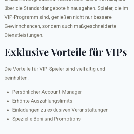
über die Standardangebote hinausgehen. Spieler, die im
VIP-Programm sind, genießen nicht nur bessere
Gewinnchancen, sondern auch maßgeschneiderte
Dienstleistungen.
Exklusive Vorteile für VIPs
Die Vorteile für VIP-Spieler sind vielfältig und
beinhalten:
Persönlicher Account-Manager
Erhöhte Auszahlungslimits
Einladungen zu exklusiven Veranstaltungen
Spezielle Boni und Promotions