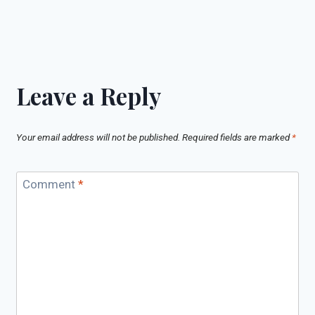
Leave a Reply
Your email address will not be published.
Required fields are marked
*
Comment
*