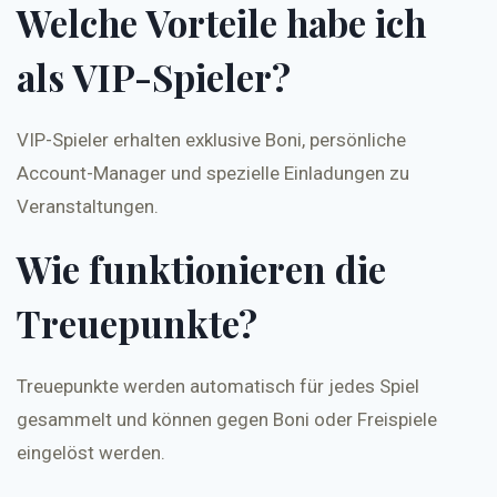
Welche Vorteile habe ich
als VIP-Spieler?
VIP-Spieler erhalten exklusive Boni, persönliche
Account-Manager und spezielle Einladungen zu
Veranstaltungen.
Wie funktionieren die
Treuepunkte?
Treuepunkte werden automatisch für jedes Spiel
gesammelt und können gegen Boni oder Freispiele
eingelöst werden.