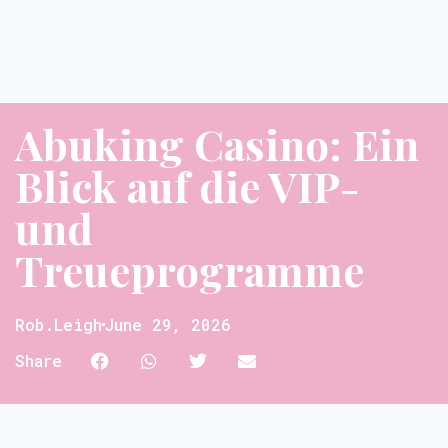
Abuking Casino: Ein
Blick auf die VIP-
und
Treueprogramme
Rob.leigh
June 29, 2026
Share