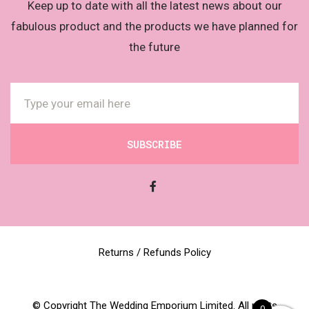
Keep up to date with all the latest news about our
fabulous product and the products we have planned for
the future
SUBSCRIBE
Returns / Refunds Policy
© Copyright The Wedding Emporium Limited. All rights
0