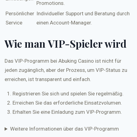
Promotions.
Persönlicher
Individueller Support und Beratung durch
Service
einen Account-Manager.
Wie man VIP-Spieler wird
Das VIP-Programm bei Abuking Casino ist nicht für
jeden zugänglich, aber der Prozess, um VIP-Status zu
erreichen, ist transparent und einfach.
Registrieren Sie sich und spielen Sie regelmäßig.
Erreichen Sie das erforderliche Einsatzvolumen.
Erhalten Sie eine Einladung zum VIP-Programm.
Weitere Informationen über das VIP-Programm