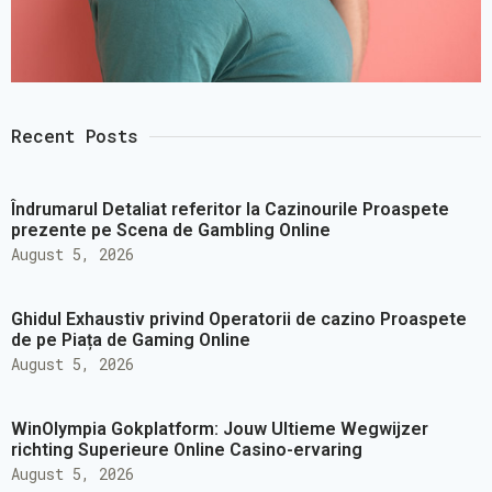
Recent Posts
Îndrumarul Detaliat referitor la Cazinourile Proaspete
prezente pe Scena de Gambling Online
August 5, 2026
Ghidul Exhaustiv privind Operatorii de cazino Proaspete
de pe Piața de Gaming Online
August 5, 2026
WinOlympia Gokplatform: Jouw Ultieme Wegwijzer
richting Superieure Online Casino-ervaring
August 5, 2026