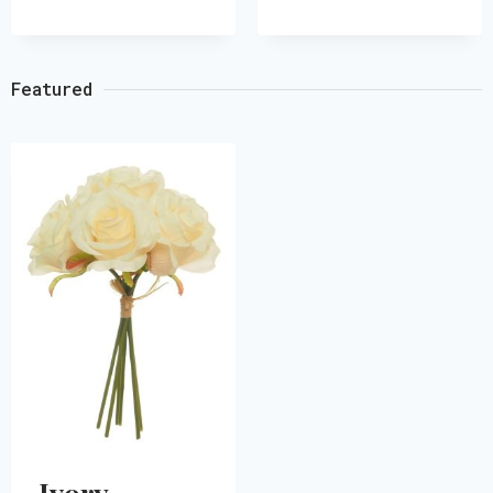
Featured