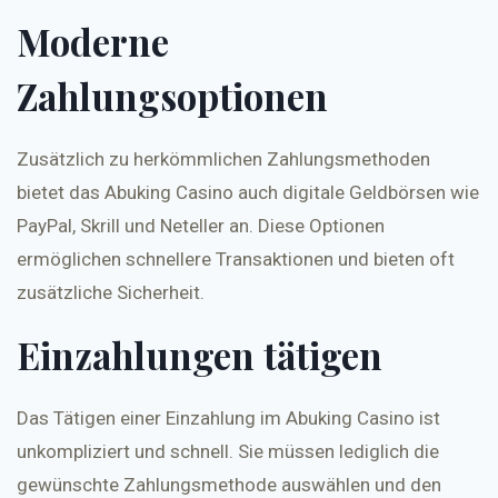
Moderne
Zahlungsoptionen
Zusätzlich zu herkömmlichen Zahlungsmethoden
bietet das Abuking Casino auch digitale Geldbörsen wie
PayPal, Skrill und Neteller an. Diese Optionen
ermöglichen schnellere Transaktionen und bieten oft
zusätzliche Sicherheit.
Einzahlungen tätigen
Das Tätigen einer Einzahlung im Abuking Casino ist
unkompliziert und schnell. Sie müssen lediglich die
gewünschte Zahlungsmethode auswählen und den