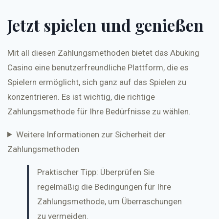
Jetzt spielen und genießen
Mit all diesen Zahlungsmethoden bietet das Abuking
Casino eine benutzerfreundliche Plattform, die es
Spielern ermöglicht, sich ganz auf das Spielen zu
konzentrieren. Es ist wichtig, die richtige
Zahlungsmethode für Ihre Bedürfnisse zu wählen.
Weitere Informationen zur Sicherheit der
Zahlungsmethoden
Praktischer Tipp: Überprüfen Sie
regelmäßig die Bedingungen für Ihre
Zahlungsmethode, um Überraschungen
zu vermeiden.