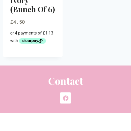
Ivory
(Bunch Of 6)
£
4.50
Contact