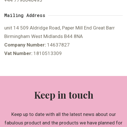
+44 7796646493
Mailing Address
unit 14 509 Aldridge Road, Paper Mill End Great Barr
Birmingham West Midlands B44 8NA
Company Number:
14637827
Vat Number:
1810513309
Keep in touch
Keep up to date with all the latest news about our
fabulous product and the products we have planned for