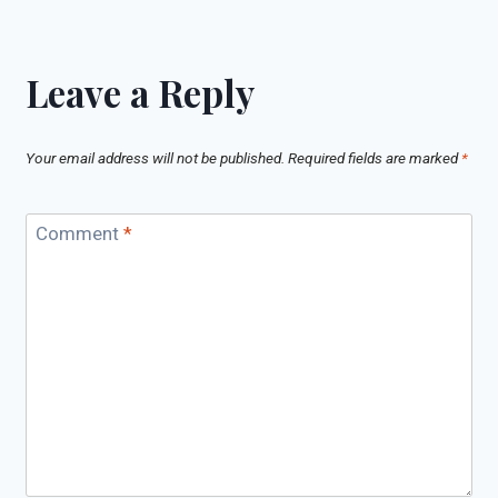
Leave a Reply
Your email address will not be published.
Required fields are marked
*
Comment
*