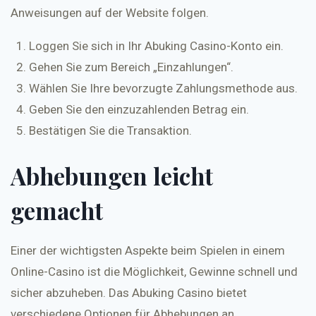
Anweisungen auf der Website folgen.
Loggen Sie sich in Ihr Abuking Casino-Konto ein.
Gehen Sie zum Bereich „Einzahlungen“.
Wählen Sie Ihre bevorzugte Zahlungsmethode aus.
Geben Sie den einzuzahlenden Betrag ein.
Bestätigen Sie die Transaktion.
Abhebungen leicht
gemacht
Einer der wichtigsten Aspekte beim Spielen in einem
Online-Casino ist die Möglichkeit, Gewinne schnell und
sicher abzuheben. Das Abuking Casino bietet
verschiedene Optionen für Abhebungen an.