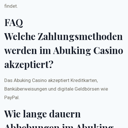
findet.
FAQ
Welche Zahlungsmethoden
werden im Abuking Casino
akzeptiert?
Das Abuking Casino akzeptiert Kreditkarten,
Banküberweisungen und digitale Geldbörsen wie
PayPal.
Wie lange dauern
Abhebungen im Abuking