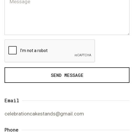
SEND MESSAGE
Email
celebrationcakestands@gmail.com
Phone