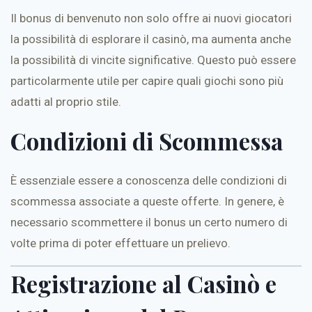
Il bonus di benvenuto non solo offre ai nuovi giocatori
la possibilità di esplorare il casinò, ma aumenta anche
la possibilità di vincite significative. Questo può essere
particolarmente utile per capire quali giochi sono più
adatti al proprio stile.
Condizioni di Scommessa
È essenziale essere a conoscenza delle condizioni di
scommessa associate a queste offerte. In genere, è
necessario scommettere il bonus un certo numero di
volte prima di poter effettuare un prelievo.
Registrazione al Casinò e