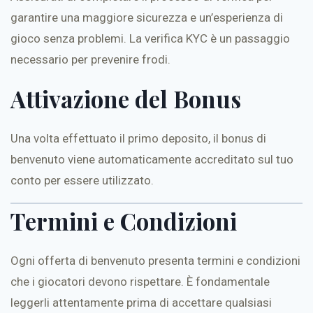
garantire una maggiore sicurezza e un’esperienza di
gioco senza problemi. La verifica KYC è un passaggio
necessario per prevenire frodi.
Attivazione del Bonus
Una volta effettuato il primo deposito, il bonus di
benvenuto viene automaticamente accreditato sul tuo
conto per essere utilizzato.
Termini e Condizioni
Ogni offerta di benvenuto presenta termini e condizioni
che i giocatori devono rispettare. È fondamentale
leggerli attentamente prima di accettare qualsiasi