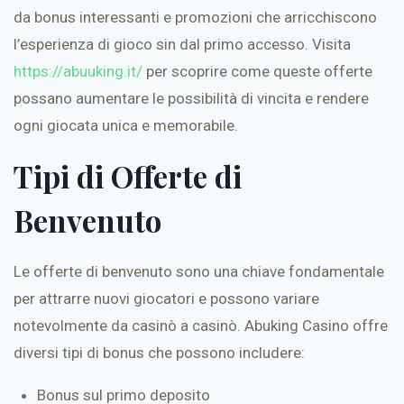
da bonus interessanti e promozioni che arricchiscono
l’esperienza di gioco sin dal primo accesso. Visita
https://abuuking.it/
per scoprire come queste offerte
possano aumentare le possibilità di vincita e rendere
ogni giocata unica e memorabile.
Tipi di Offerte di
Benvenuto
Le offerte di benvenuto sono una chiave fondamentale
per attrarre nuovi giocatori e possono variare
notevolmente da casinò a casinò. Abuking Casino offre
diversi tipi di bonus che possono includere:
Bonus sul primo deposito