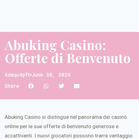
Abuking Casino:
Offerte di Benvenuto
Admqu4pfh
June 30, 2026
Share
Abuking Casino si distingue nel panorama dei casinò
online per le sue offerte di benvenuto generose e
accattivanti. I nuovi giocatori possono trarre vantaggio