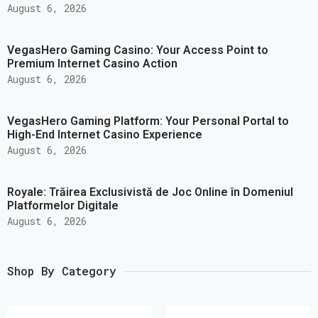
August 6, 2026
VegasHero Gaming Casino: Your Access Point to
Premium Internet Casino Action
August 6, 2026
VegasHero Gaming Platform: Your Personal Portal to
High-End Internet Casino Experience
August 6, 2026
Royale: Trăirea Exclusivistă de Joc Online în Domeniul
Platformelor Digitale
August 6, 2026
Shop By Category