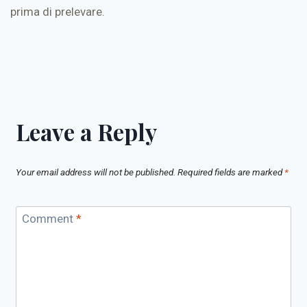
prima di prelevare.
Leave a Reply
Your email address will not be published.
Required fields are marked
*
Comment
*