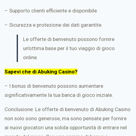
– Supporto clienti efficiente e disponibile.
– Sicurezza e protezione dei dati garantite.
Le offerte di benvenuto possono fornire
un’ottima base per il tuo viaggio di gioco
online.
Sapevi che di Abuking Casino?
– I bonus di benvenuto possono aumentare
significativamente la tua banca di gioco iniziale.
Conclusione: Le offerte di benvenuto di Abuking Casino
non solo sono generose, ma sono pensate per fornire
ai nuovi giocatori una solida opportunità di entrare nel