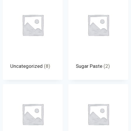
Uncategorized
(8)
Sugar Paste
(2)