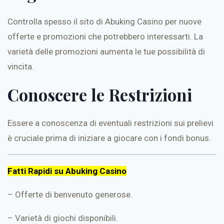
Controlla spesso il sito di Abuking Casino per nuove
offerte e promozioni che potrebbero interessarti. La
varietà delle promozioni aumenta le tue possibilità di
vincita.
Conoscere le Restrizioni
Essere a conoscenza di eventuali restrizioni sui prelievi
è cruciale prima di iniziare a giocare con i fondi bonus.
Fatti Rapidi su Abuking Casino
– Offerte di benvenuto generose.
– Varietà di giochi disponibili.