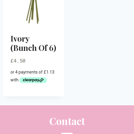
Ivory
(Bunch Of 6)
£
4.50
Contact