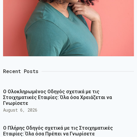
Recent Posts
Ο Ολοκληρωμένος Οδηγός σχετικά με τις
Στοιχηματικές Εταιρίες: Όλα όσα Χρειάζεται να
Γνωρίσετε
August 6, 2026
Ο Πλήρης Οδηγός σχετικά με τις Στοιχηματικές
Εταιρίες: Όλα όσα Πρέπει να Γνωρίσετε