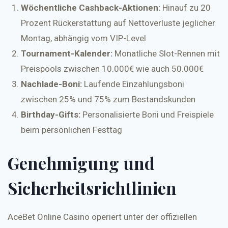
Wöchentliche Cashback-Aktionen:
Hinauf zu 20
Prozent Rückerstattung auf Nettoverluste jeglicher
Montag, abhängig vom VIP-Level
Tournament-Kalender:
Monatliche Slot-Rennen mit
Preispools zwischen 10.000€ wie auch 50.000€
Nachlade-Boni:
Laufende Einzahlungsboni
zwischen 25% und 75% zum Bestandskunden
Birthday-Gifts:
Personalisierte Boni und Freispiele
beim persönlichen Festtag
Genehmigung und
Sicherheitsrichtlinien
AceBet Online Casino operiert unter der offiziellen