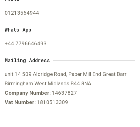
01213564944
Whats App
+44 7796646493
Mailing Address
unit 14 509 Aldridge Road, Paper Mill End Great Barr
Birmingham West Midlands B44 8NA
Company Number:
14637827
Vat Number:
1810513309