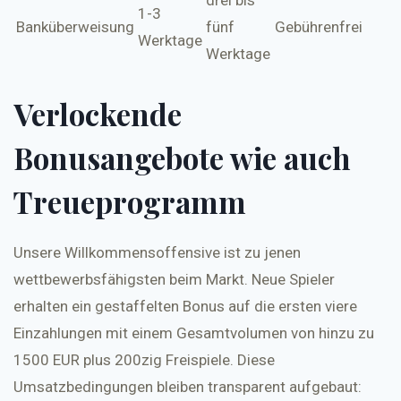
1-3
Banküberweisung
fünf
Gebührenfrei
Werktage
Werktage
Verlockende
Bonusangebote wie auch
Treueprogramm
Unsere Willkommensoffensive ist zu jenen
wettbewerbsfähigsten beim Markt. Neue Spieler
erhalten ein gestaffelten Bonus auf die ersten viere
Einzahlungen mit einem Gesamtvolumen von hinzu zu
1500 EUR plus 200zig Freispiele. Diese
Umsatzbedingungen bleiben transparent aufgebaut: