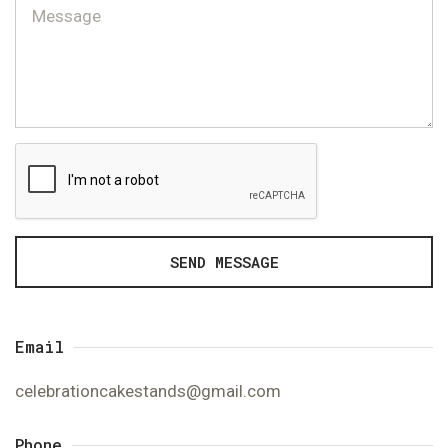
SEND MESSAGE
Email
celebrationcakestands@gmail.com
Phone