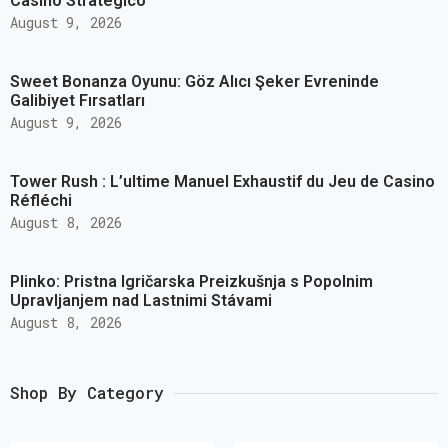
Casinò Strategico
August 9, 2026
Sweet Bonanza Oyunu: Göz Alıcı Şeker Evreninde
Galibiyet Fırsatları
August 9, 2026
Tower Rush : L’ultime Manuel Exhaustif du Jeu de Casino
Réfléchi
August 8, 2026
Plinko: Pristna Igričarska Preizkušnja s Popolnim
Upravljanjem nad Lastnimi Stávami
August 8, 2026
Shop By Category