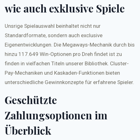
wie auch exklusive Spiele
Unsrige Spielauswahl beinhaltet nicht nur
Standardformate, sondern auch exclusive
Eigenentwicklungen. Die Megaways-Mechanik durch bis
hinzu 117.649 Win-Optionen pro Dreh findet ist zu
finden in vielfachen Titeln unserer Bibliothek. Cluster-
Pay-Mechaniken und Kaskaden-Funktionen bieten
unterschiedliche Gewinnkonzepte für erfahrene Spieler.
Geschützte
Zahlungsoptionen im
Überblick