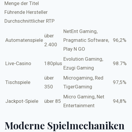
Menge der Titel
Führende Hersteller
Durchschnittlicher RTP
NetEnt Gaming,
über
Automatenspiele
Pragmatic Software,
96,2%
2.400
Play N GO
Evolution Gaming,
Live-Casino
180plus
98.7%
Ezugi Gaming
über
Microgaming, Red
Tischspiele
97,5%
350
TigerGaming
Micro Gaming, Net
Jackpot-Spiele
über 85
94,8%
Entertainment
Moderne Spielmechaniken