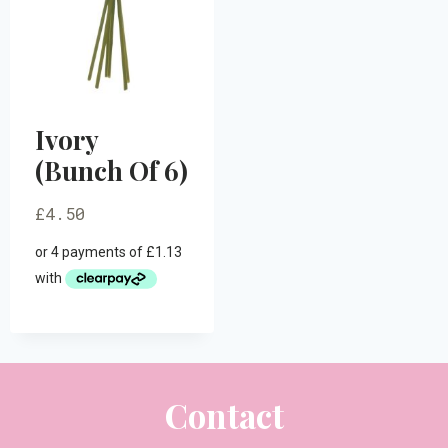
Ivory
(Bunch Of 6)
£
4.50
Contact