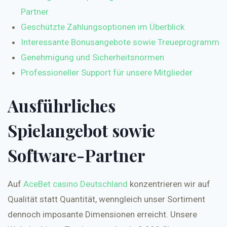
Partner
Geschützte Zahlungsoptionen im Überblick
Interessante Bonusangebote sowie Treueprogramm
Genehmigung und Sicherheitsnormen
Professioneller Support für unsere Mitglieder
Ausführliches
Spielangebot sowie
Software-Partner
Auf
AceBet casino Deutschland
konzentrieren wir auf
Qualität statt Quantität, wenngleich unser Sortiment
dennoch imposante Dimensionen erreicht. Unsere