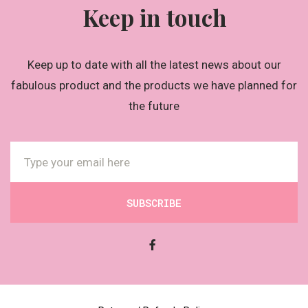
Keep in touch
Keep up to date with all the latest news about our
fabulous product and the products we have planned for
the future
SUBSCRIBE