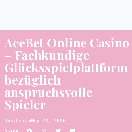
AceBet Online Casino
– Fachkundige
Glücksspielplattform
bezüglich
anspruchsvolle
Spieler
Rob.leigh
May 28, 2026
Share