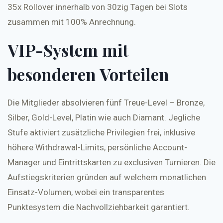
35x Rollover innerhalb von 30zig Tagen bei Slots
zusammen mit 100% Anrechnung.
VIP-System mit
besonderen Vorteilen
Die Mitglieder absolvieren fünf Treue-Level – Bronze,
Silber, Gold-Level, Platin wie auch Diamant. Jegliche
Stufe aktiviert zusätzliche Privilegien frei, inklusive
höhere Withdrawal-Limits, persönliche Account-
Manager und Eintrittskarten zu exclusiven Turnieren. Die
Aufstiegskriterien gründen auf welchem monatlichen
Einsatz-Volumen, wobei ein transparentes
Punktesystem die Nachvollziehbarkeit garantiert.