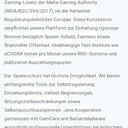
Gaming-Lizenz der Malta Gaming Authority
(MGA/B2C/394/2017), ne der härtesten
Regulierungsbehörden Europas. Diese Konzession
verpflichtet unsere Plattform zur Einhaltung rigoroser
Normen bezüglich Spieler-Schutz, Fairness sowie
finanzieller Offenheit. Unabhängige Test-Institute wie
eCOGRA testen pro Monat unsere RNG-Systeme und
publizieren Auszahlungsquoten.
Der Spielerschutz hat höchste Dringlichkeit. Wir bieten
umfangreiche Tools zur Selbstregulierung:
Einzahlungslimits, Verlust-Begrenzungen,
Sitzungszeitbeschränkungen sowie
Selbstausschlussoptionen. Jene Kooperation
gemeinsam mit GamCare und BeGambleAware
ermöglicht professionelle Unterstützung bei kritischem