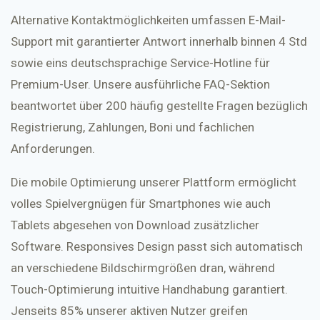
Alternative Kontaktmöglichkeiten umfassen E-Mail-
Support mit garantierter Antwort innerhalb binnen 4 Std
sowie eins deutschsprachige Service-Hotline für
Premium-User. Unsere ausführliche FAQ-Sektion
beantwortet über 200 häufig gestellte Fragen bezüglich
Registrierung, Zahlungen, Boni und fachlichen
Anforderungen.
Die mobile Optimierung unserer Plattform ermöglicht
volles Spielvergnügen für Smartphones wie auch
Tablets abgesehen von Download zusätzlicher
Software. Responsives Design passt sich automatisch
an verschiedene Bildschirmgrößen dran, während
Touch-Optimierung intuitive Handhabung garantiert.
Jenseits 85% unserer aktiven Nutzer greifen