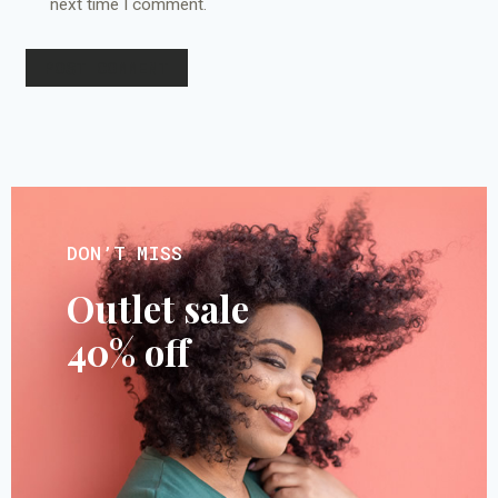
next time I comment.
DON’T MISS
Outlet sale
40% off