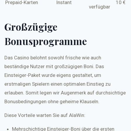
Prepaid-Karten
Instant
10 €
verfügbar
Großzügige
Bonusprogramme
Das Casino belohnt sowohl frische wie auch
beständige Nutzer mit großzügigen Boni. Das
Einsteiger-Paket wurde eigens gestaltet, um
erstmaligen Spielern einen optimalen Einstieg zu
erlauben. Somit legen wir Augenmerk auf durchsichtige
Bonusbedingungen ohne geheime Klauseln.
Diese Vorteile warten Sie auf AlaWin:
Mehrschichtige Einsteiger-Boni über die ersten