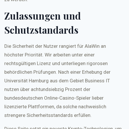
Zulassungen und
Schutzstandards
Die Sicherheit der Nutzer rangiert für AlaWin an
höchster Priorität. Wir arbeiten unter einer
rechtsgültigen Lizenz und unterliegen rigorosen
behördlichen Prüfungen. Nach einer Erhebung der
Universität Hamburg aus dem Gebiet Business IT
nutzen über achtundsiebzig Prozent der
bundesdeutschen Online-Casino-Spieler lieber
lizenzierte Plattformen, da solche nachweislich
strengere Sicherheitsstandards erfüllen.
Diese Seite setzt ein neueste Krypto-Technologien, um