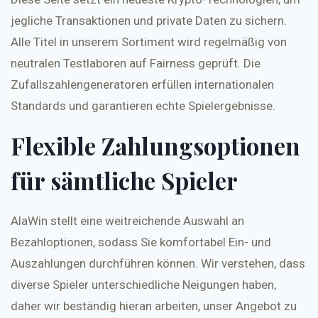
jegliche Transaktionen und private Daten zu sichern.
Alle Titel in unserem Sortiment wird regelmäßig von
neutralen Testlaboren auf Fairness geprüft. Die
Zufallszahlengeneratoren erfüllen internationalen
Standards und garantieren echte Spielergebnisse.
Flexible Zahlungsoptionen
für sämtliche Spieler
AlaWin stellt eine weitreichende Auswahl an
Bezahloptionen, sodass Sie komfortabel Ein- und
Auszahlungen durchführen können. Wir verstehen, dass
diverse Spieler unterschiedliche Neigungen haben,
daher wir beständig hieran arbeiten, unser Angebot zu