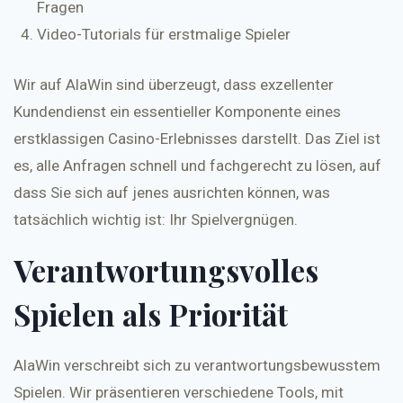
Fragen
Video-Tutorials für erstmalige Spieler
Wir auf AlaWin sind überzeugt, dass exzellenter
Kundendienst ein essentieller Komponente eines
erstklassigen Casino-Erlebnisses darstellt. Das Ziel ist
es, alle Anfragen schnell und fachgerecht zu lösen, auf
dass Sie sich auf jenes ausrichten können, was
tatsächlich wichtig ist: Ihr Spielvergnügen.
Verantwortungsvolles
Spielen als Priorität
AlaWin verschreibt sich zu verantwortungsbewusstem
Spielen. Wir präsentieren verschiedene Tools, mit