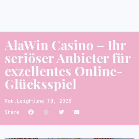
AlaWin Casino – Ihr
seriöser Anbieter für
exzellentes Online-
Glücksspiel
Rob.leigh
June 10, 2026
Share