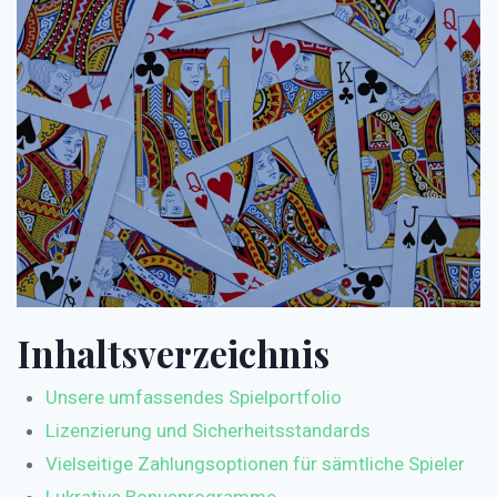
Inhaltsverzeichnis
Unsere umfassendes Spielportfolio
Lizenzierung und Sicherheitsstandards
Vielseitige Zahlungsoptionen für sämtliche Spieler
Lukrative Bonusprogramme