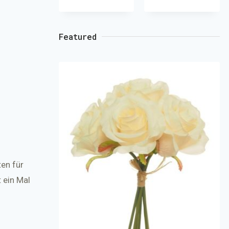
Featured
en für
 ein Mal