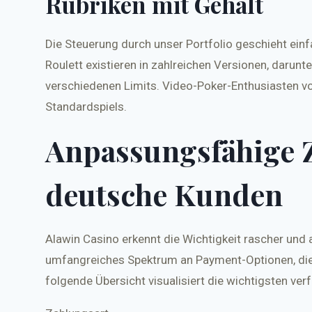
Rubriken mit Gehalt
Die Steuerung durch unser Portfolio geschieht ein
Roulett existieren in zahlreichen Versionen, darun
verschiedenen Limits. Video-Poker-Enthusiasten v
Standardspiels.
Anpassungsfähige 
deutsche Kunden
Alawin Casino erkennt die Wichtigkeit rascher und 
umfangreiches Spektrum an Payment-Optionen, die
folgende Übersicht visualisiert die wichtigsten ve