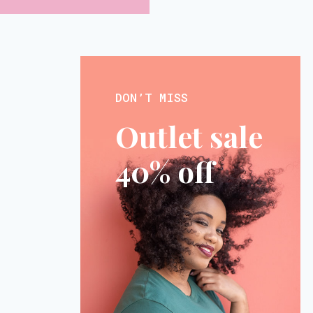
DON’T MISS
Outlet sale
40% off