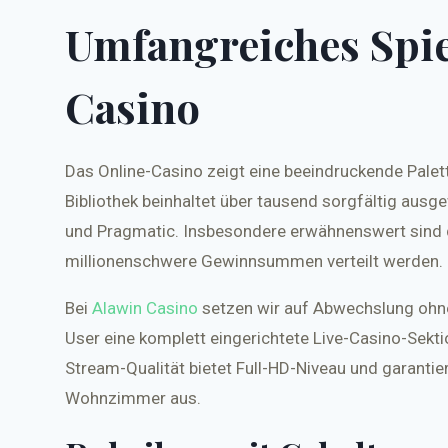
Umfangreiches Spie
Casino
Das Online-Casino zeigt eine beeindruckende Palett
Bibliothek beinhaltet über tausend sorgfältig au
und Pragmatic. Insbesondere erwähnenswert sind d
millionenschwere Gewinnsummen verteilt werden.
Bei
Alawin Casino
setzen wir auf Abwechslung ohne 
User eine komplett eingerichtete Live-Casino-Sekti
Stream-Qualität bietet Full-HD-Niveau und garantier
Wohnzimmer aus.