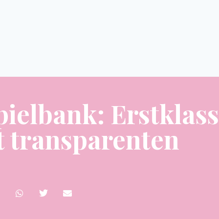
ielbank: Erstklass
t transparenten