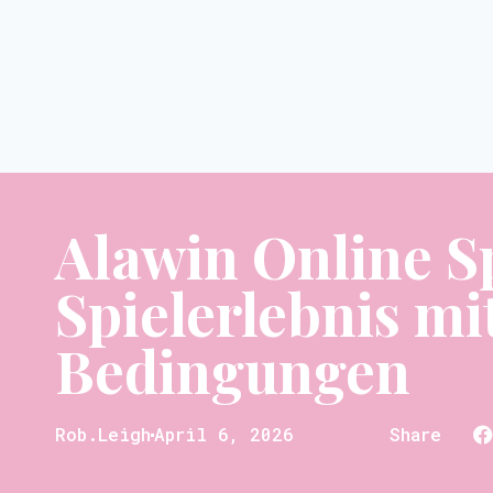
Alawin Online Sp
Spielerlebnis mi
Bedingungen
Rob.leigh
April 6, 2026
Share