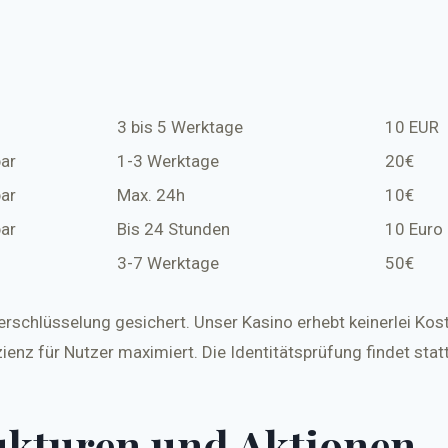
3 bis 5 Werktage
10 EUR
ar
1-3 Werktage
20€
ar
Max. 24h
10€
ar
Bis 24 Stunden
10 Euro
3-7 Werktage
50€
rschlüsselung gesichert. Unser Kasino erhebt keinerlei Kost
enz für Nutzer maximiert. Die Identitätsprüfung findet statt
ukturen und Aktionen