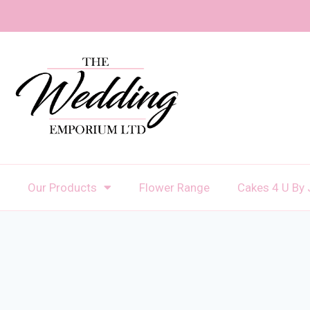
Our Products
Flower Range
Cakes 4 U By 