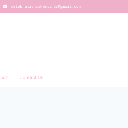
celebrationcakestands@gmail.com
Julz
Contact Us