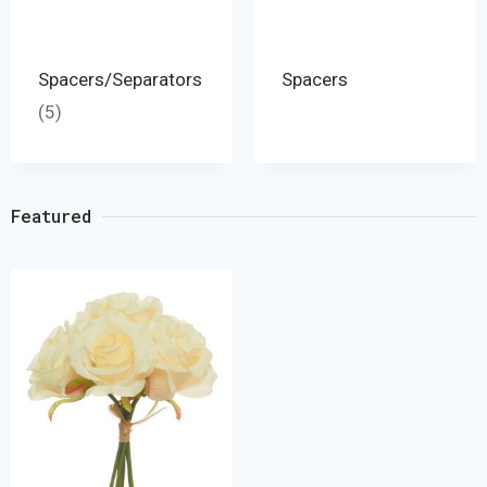
Spacers/Separators
Spacers
(5)
Featured