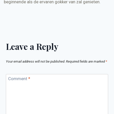
beginnende als de ervaren gokker van zal genieten.
Leave a Reply
Your email address will not be published.
Required fields are marked
*
Comment
*