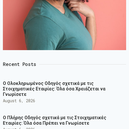
Recent Posts
Ο Ολοκληρωμένος Οδηγός σχετικά με τις
Στοιχηματικές Εταιρίες: Όλα όσα Χρειάζεται να
Γνωρίσετε
August 6, 2026
Ο Πλήρης Οδηγός σχετικά με τις Στοιχηματικές
Εταιρίες: Όλα όσα Πρέπει να Γνωρίσετε