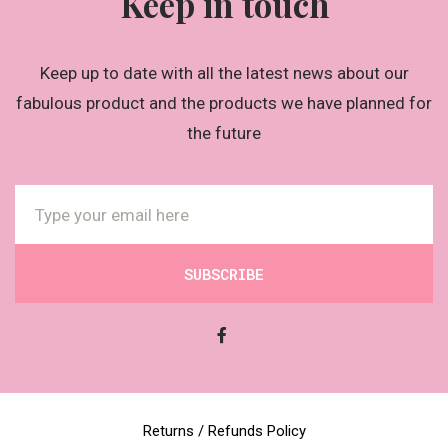
Keep in touch
Keep up to date with all the latest news about our
fabulous product and the products we have planned for
the future
SUBSCRIBE
Returns / Refunds Policy