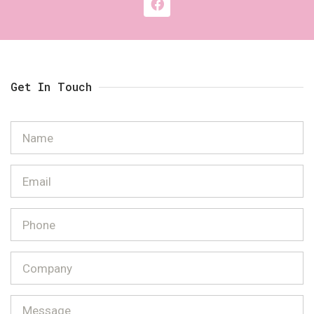
Get In Touch