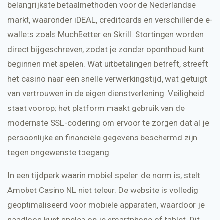
belangrijkste betaalmethoden voor de Nederlandse
markt, waaronder iDEAL, creditcards en verschillende e-
wallets zoals MuchBetter en Skrill. Stortingen worden
direct bijgeschreven, zodat je zonder oponthoud kunt
beginnen met spelen. Wat uitbetalingen betreft, streeft
het casino naar een snelle verwerkingstijd, wat getuigt
van vertrouwen in de eigen dienstverlening. Veiligheid
staat voorop; het platform maakt gebruik van de
modernste SSL-codering om ervoor te zorgen dat al je
persoonlijke en financiële gegevens beschermd zijn
tegen ongewenste toegang.
In een tijdperk waarin mobiel spelen de norm is, stelt
Amobet Casino NL niet teleur. De website is volledig
geoptimaliseerd voor mobiele apparaten, waardoor je
naadloos kunt spelen op je smartphone of tablet. Dit