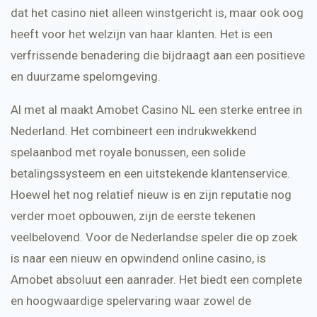
dat het casino niet alleen winstgericht is, maar ook oog
heeft voor het welzijn van haar klanten. Het is een
verfrissende benadering die bijdraagt aan een positieve
en duurzame spelomgeving.
Al met al maakt Amobet Casino NL een sterke entree in
Nederland. Het combineert een indrukwekkend
spelaanbod met royale bonussen, een solide
betalingssysteem en een uitstekende klantenservice.
Hoewel het nog relatief nieuw is en zijn reputatie nog
verder moet opbouwen, zijn de eerste tekenen
veelbelovend. Voor de Nederlandse speler die op zoek
is naar een nieuw en opwindend online casino, is
Amobet absoluut een aanrader. Het biedt een complete
en hoogwaardige spelervaring waar zowel de