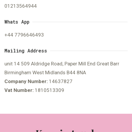
01213564944
Whats App
+44 7796646493
Mailing Address
unit 14 509 Aldridge Road, Paper Mill End Great Barr
Birmingham West Midlands B44 8NA
Company Number:
14637827
Vat Number:
1810513309