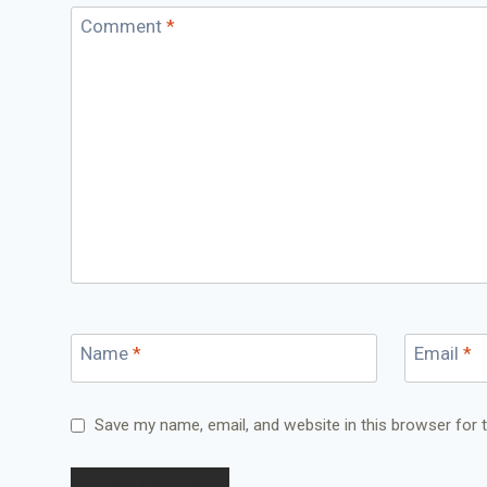
Comment
*
Name
*
Email
*
Save my name, email, and website in this browser for 