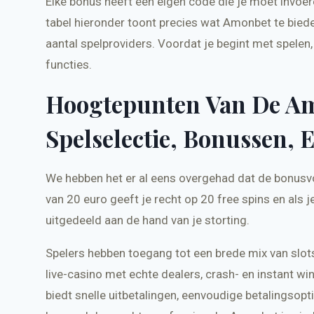
Elke bonus heeft een eigen code die je moet invoe
tabel hieronder toont precies wat Amonbet te bie
aantal spelproviders. Voordat je begint met spelen,
functies.
Hoogtepunten Van De Am
Spelselectie, Bonussen, 
We hebben het er al eens overgehad dat de bonusvoo
van 20 euro geeft je recht op 20 free spins en als j
uitgedeeld aan de hand van je storting.
Spelers hebben toegang tot een brede mix van slots,
live-casino met echte dealers, crash- en instant w
biedt snelle uitbetalingen, eenvoudige betalingsopt