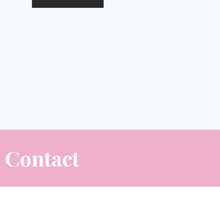
Contact