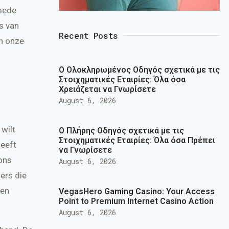
imede
s van
Recent Posts
an onze
Ο Ολοκληρωμένος Οδηγός σχετικά με τις
Στοιχηματικές Εταιρίες: Όλα όσα
Χρειάζεται να Γνωρίσετε
August 6, 2026
 wilt
Ο Πλήρης Οδηγός σχετικά με τις
Στοιχηματικές Εταιρίες: Όλα όσα Πρέπει
heeft
να Γνωρίσετε
ons
August 6, 2026
lers die
nen
VegasHero Gaming Casino: Your Access
Point to Premium Internet Casino Action
August 6, 2026