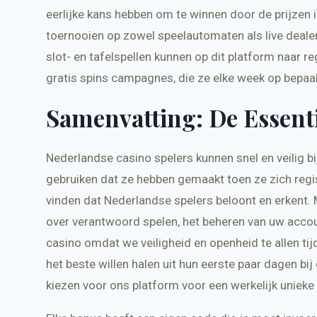
eerlijke kans hebben om te winnen door de prijzen i
toernooien op zowel speelautomaten als live deale
slot- en tafelspellen kunnen op dit platform naar r
gratis spins campagnes, die ze elke week op bepa
Samenvatting: De Essent
Nederlandse casino spelers kunnen snel en veilig b
gebruiken dat ze hebben gemaakt toen ze zich regist
vinden dat Nederlandse spelers beloont en erkent. 
over verantwoord spelen, het beheren van uw acco
casino omdat we veiligheid en openheid te allen tij
het beste willen halen uit hun eerste paar dagen bi
kiezen voor ons platform voor een werkelijk unieke 