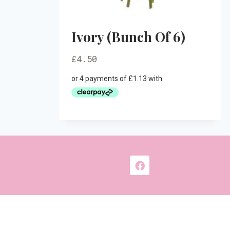
Ivory (Bunch Of 6)
£
4.50