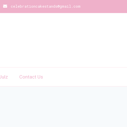
celebrationcakestands@gmail.com
Julz
Contact Us