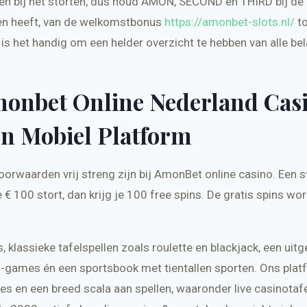
ren bij het storten, dus houd AMON, SECOND en THIRD bij de
den heeft, van de welkomstbonus
https://amonbet-slots.nl/
to
 is het handig om een helder overzicht te hebben van alle bel
onbet Online Nederland Casi
En Mobiel Platform
rwaarden vrij streng zijn bij AmonBet online casino. Een s
e € 100 stort, dan krijg je 100 free spins. De gratis spins wo
 klassieke tafelspellen zoals roulette en blackjack, een uitg
in-games én een sportsbook met tientallen sporten. Ons pla
ies en een breed scala aan spellen, waaronder live casinotaf