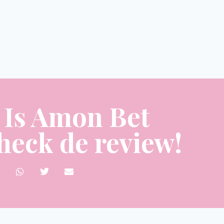
 Is Amon Bet
eck de review!