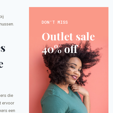
bij
DON’T MISS
onussen.
Outlet sale
es
40% off
e
ers die
t ervoor
kers een