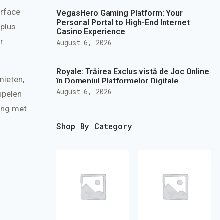
erface
VegasHero Gaming Platform: Your
Personal Portal to High-End Internet
 plus
Casino Experience
r
August 6, 2026
Royale: Trăirea Exclusivistă de Joc Online
mieten,
în Domeniul Platformelor Digitale
August 6, 2026
spelen
ing met
Shop By Category