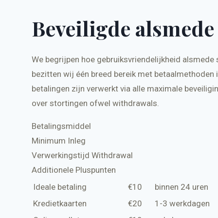
Beveiligde alsmede
We begrijpen hoe gebruiksvriendelijkheid alsmede sn
bezitten wij één breed bereik met betaalmethoden 
betalingen zijn verwerkt via alle maximale beveili
over stortingen ofwel withdrawals.
Betalingsmiddel
Minimum Inleg
Verwerkingstijd Withdrawal
Additionele Pluspunten
Ideale betaling
€10
binnen 24 uren
Kredietkaarten
€20
1-3 werkdagen