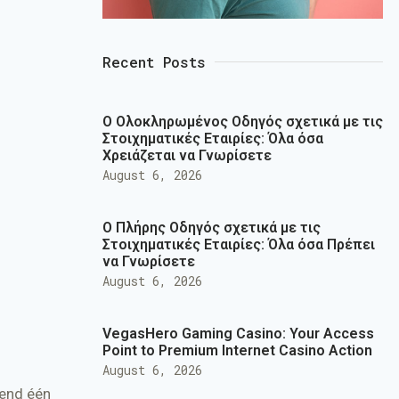
Recent Posts
Ο Ολοκληρωμένος Οδηγός σχετικά με τις
Στοιχηματικές Εταιρίες: Όλα όσα
Χρειάζεται να Γνωρίσετε
August 6, 2026
Ο Πλήρης Οδηγός σχετικά με τις
Στοιχηματικές Εταιρίες: Όλα όσα Πρέπει
να Γνωρίσετε
August 6, 2026
VegasHero Gaming Casino: Your Access
Point to Premium Internet Casino Action
August 6, 2026
tend één