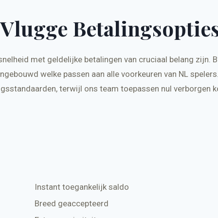
 Vlugge Betalingsoptie
elheid met geldelijke betalingen van cruciaal belang zijn. B
ingebouwd welke passen aan alle voorkeuren van NL spelers.
gingsstandaarden, terwijl ons team toepassen nul verborgen 
Instant toegankelijk saldo
Breed geaccepteerd