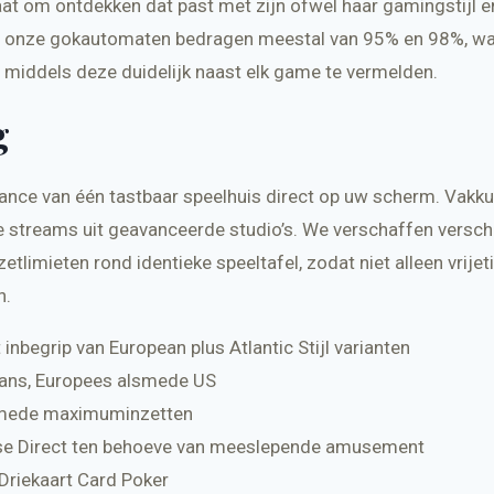
at om ontdekken dat past met zijn ofwel haar gamingstijl e
n onze gokautomaten bedragen meestal van 95% en 98%, w
middels deze duidelijk naast elk game te vermelden.
g
iance van één tastbaar speelhuis direct op uw scherm. Vakk
ive streams uit geavanceerde studio’s. We verschaffen versch
tlimieten rond identieke speeltafel, zodat niet alleen vrijet
n.
inbegrip van European plus Atlantic Stijl varianten
Frans, Europees alsmede US
smede maximuminzetten
e Direct ten behoeve van meeslepende amusement
Driekaart Card Poker