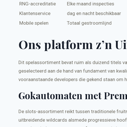
RNG-accreditatie
Elke maand inspecties
Klantenservice
dag en nacht beschikbaar
Mobile spelen
Totaal gestroomlijnd
Ons platform z’n Ui
Dit spelassortiment bevat ruim als duizend titels 
geselecteerd aan de hand van fundament van kwalite
vooraanstaande developers die gekend staan om 
Gokautomaten met Prem
De slots-assortiment reikt tussen traditionele fru
uitbreidende wildcards alsmede progressieve hoofd