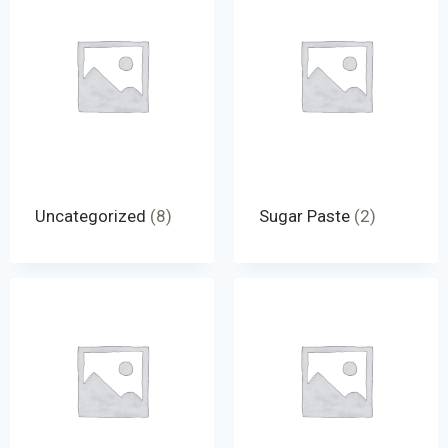
Uncategorized
(8)
Sugar Paste
(2)