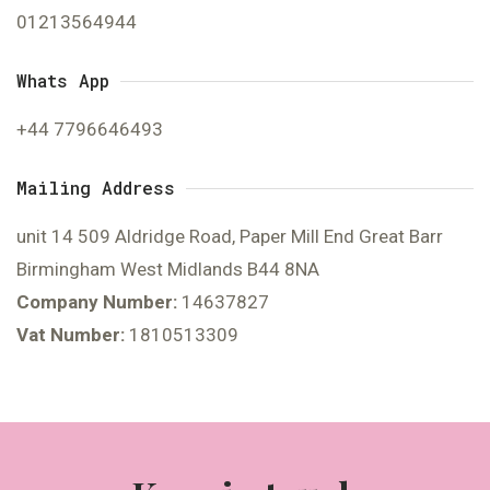
01213564944
Whats App
+44 7796646493
Mailing Address
unit 14 509 Aldridge Road, Paper Mill End Great Barr
Birmingham West Midlands B44 8NA
Company Number:
14637827
Vat Number:
1810513309