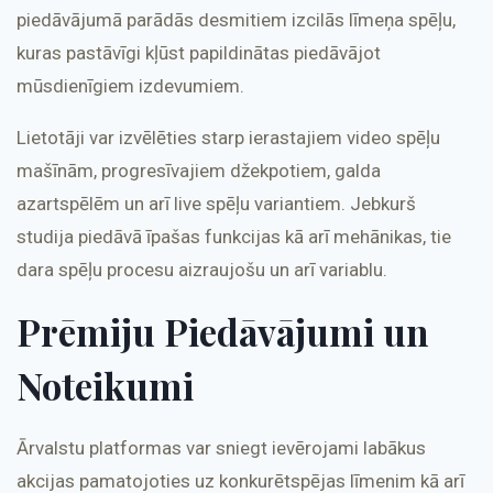
piedāvājumā parādās desmitiem izcilās līmeņa spēļu,
kuras pastāvīgi kļūst papildinātas piedāvājot
mūsdienīgiem izdevumiem.
Lietotāji var izvēlēties starp ierastajiem video spēļu
mašīnām, progresīvajiem džekpotiem, galda
azartspēlēm un arī live spēļu variantiem. Jebkurš
studija piedāvā īpašas funkcijas kā arī mehānikas, tie
dara spēļu procesu aizraujošu un arī variablu.
Prēmiju Piedāvājumi un
Noteikumi
Ārvalstu platformas var sniegt ievērojami labākus
akcijas pamatojoties uz konkurētspējas līmenim kā arī