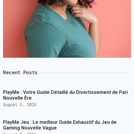
Recent Posts
PlayMe : Votre Guide Détaillé du Divertissement de Pari
Nouvelle Ère
August 5, 2026
PlayMe Jeu : Le meilleur Guide Exhaustif du Jeu de
Gaming Nouvelle Vague