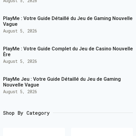
August 5, 2026
PlayMe : Votre Guide Détaillé du Jeu de Gaming Nouvelle
Vague
August 5, 2026
PlayMe : Votre Guide Complet du Jeu de Casino Nouvelle
Ère
August 5, 2026
PlayMe Jeu : Votre Guide Détaillé du Jeu de Gaming
Nouvelle Vague
August 5, 2026
Shop By Category