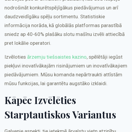
nodrošināt konkurētspējīgākus piedāvājumus un arī
daudzveidīgāku spēļu sortimentu. Statistiskie
informācija norāda, kā globālās platformas parastībā
sniedz ap 40-60% plašāku slotu mašīnu izvēli attiecībā
pret lokālie operatori.
Izvēloties
ārzemju tiešsaistes kazino
, spēlētāji iegūst
piekļuvi inovatīvākajām risinājumiem un inovatīvākajiem
piedāvājumiem. Mūsu komanda nepārtraukti attīstām
mūsu funkcijas, lai garantētu augstāko izklaidi.
Kāpēc Izvēlēties
Starptautiskos Variantus
Galvenie aspekti, tie ietekmē ārvalstu vietn atzinību,