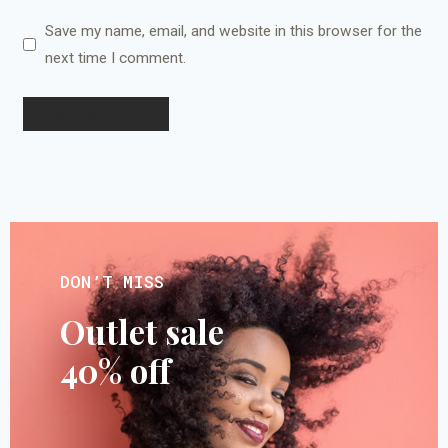
Save my name, email, and website in this browser for the
next time I comment.
DON’T MISS
Outlet sale
40% off