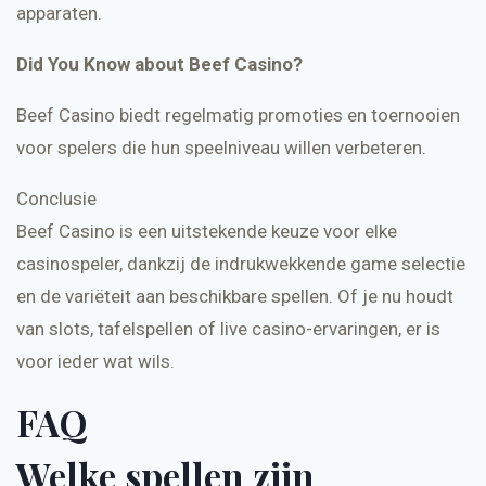
apparaten.
Did You Know about Beef Casino?
Beef Casino biedt regelmatig promoties en toernooien
voor spelers die hun speelniveau willen verbeteren.
Conclusie
Beef Casino is een uitstekende keuze voor elke
casinospeler, dankzij de indrukwekkende game selectie
en de variëteit aan beschikbare spellen. Of je nu houdt
van slots, tafelspellen of live casino-ervaringen, er is
voor ieder wat wils.
FAQ
Welke spellen zijn