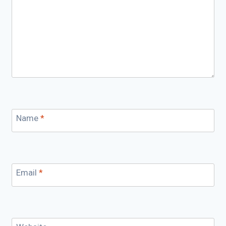
Name
*
Email
*