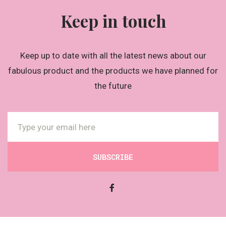
Keep in touch
Keep up to date with all the latest news about our
fabulous product and the products we have planned for
the future
SUBSCRIBE