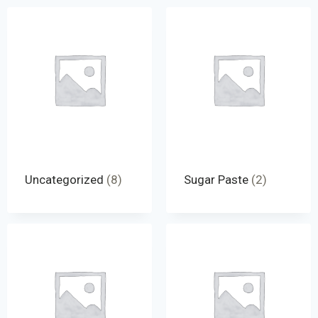
Uncategorized
(8)
Sugar Paste
(2)