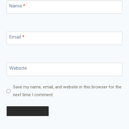
Name
*
Email
*
Website
Save my name, email, and website in this browser for the
next time I comment.