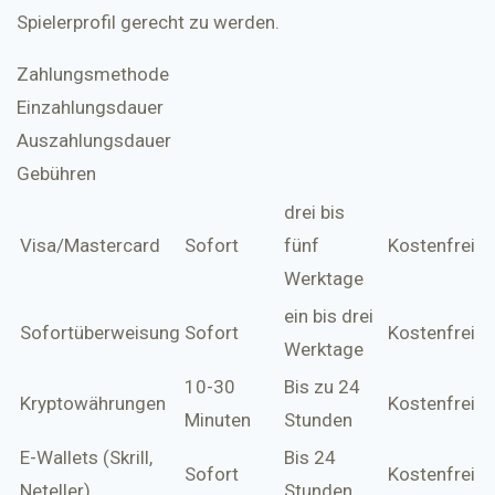
Spielerprofil gerecht zu werden.
Zahlungsmethode
Einzahlungsdauer
Auszahlungsdauer
Gebühren
drei bis
Visa/Mastercard
Sofort
fünf
Kostenfrei
Werktage
ein bis drei
Sofortüberweisung
Sofort
Kostenfrei
Werktage
10-30
Bis zu 24
Kryptowährungen
Kostenfrei
Minuten
Stunden
E-Wallets (Skrill,
Bis 24
Sofort
Kostenfrei
Neteller)
Stunden