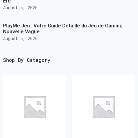
Ère
August 5, 2026
PlayMe Jeu : Votre Guide Détaillé du Jeu de Gaming
Nouvelle Vague
August 5, 2026
Shop By Category