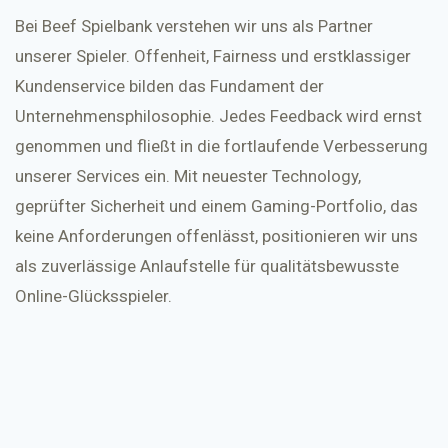
Bei Beef Spielbank verstehen wir uns als Partner
unserer Spieler. Offenheit, Fairness und erstklassiger
Kundenservice bilden das Fundament der
Unternehmensphilosophie. Jedes Feedback wird ernst
genommen und fließt in die fortlaufende Verbesserung
unserer Services ein. Mit neuester Technology,
geprüfter Sicherheit und einem Gaming-Portfolio, das
keine Anforderungen offenlässt, positionieren wir uns
als zuverlässige Anlaufstelle für qualitätsbewusste
Online-Glücksspieler.