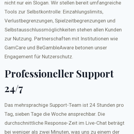
nicht nur ein Slogan. Wir stellen bereit umfangreiche
Tools zur Selbstkontrolle: Einzahlungslimits,
Verlustbegrenzungen, Spielzeitbegrenzungen und
Selbstausschlussmöglichkeiten stehen allen Kunden
zur Nutzung. Partnerschaften mit Institutionen wie
GamCare und BeGambleAware betonen unser
Engagement für Nutzerschutz.
Professioneller Support
24/7
Das mehrsprachige Support-Team ist 24 Stunden pro
Tag, sieben Tage die Woche ansprechbar. Die
durchschnittliche Response-Zeit im Live-Chat beträgt
bei weniger als zwei Minuten, was uns zu einem der