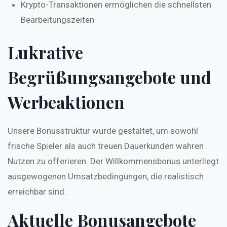
Krypto-Transaktionen ermöglichen die schnellsten
Bearbeitungszeiten
Lukrative
Begrüßungsangebote und
Werbeaktionen
Unsere Bonusstruktur wurde gestaltet, um sowohl
frische Spieler als auch treuen Dauerkunden wahren
Nutzen zu offerieren. Der Willkommensbonus unterliegt
ausgewogenen Umsatzbedingungen, die realistisch
erreichbar sind.
Aktuelle Bonusangebote