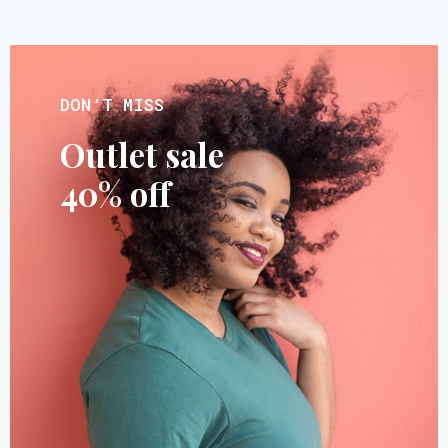
DON’T MISS
Outlet sale
40% off