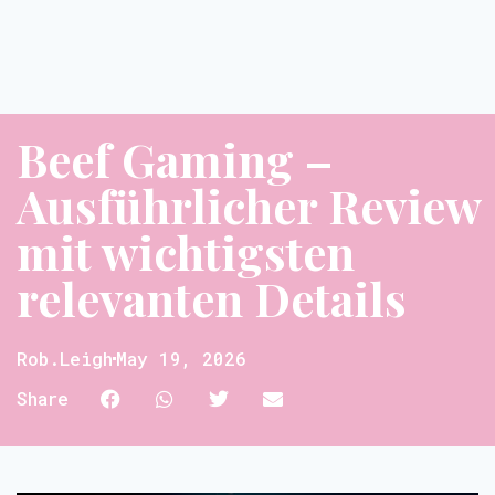
Beef Gaming –
Ausführlicher Review
mit wichtigsten
relevanten Details
Rob.leigh
May 19, 2026
Share