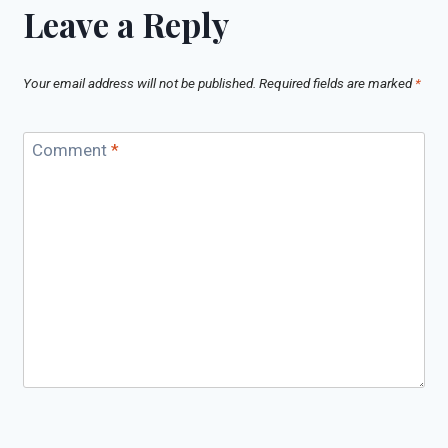
Leave a Reply
Your email address will not be published.
Required fields are marked
*
Comment
*