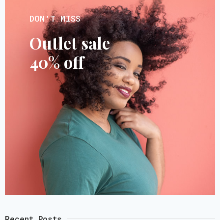
DON’T MISS
Outlet sale
40% off
Recent Posts