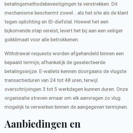
betalingsmethodebevestigingen te verstrekken. Dit
mechanisme beschermt zowel… als het site als de klant
tegen oplichting en ID-diefstal. Hoewel het een
bijkomende stap vereist, levert het bij aan een veiliger
gokklimaat voor alle betrokkenen.
Withdrawal-requests worden afgehandeld binnen een
bepaald termijn, afhankelijk de geselecteerde
betalingswijze. E-wallets kennen doorgaans de vlugste
transactieduren van 24 tot 48 uren, terwijl
overschrijvingen 3 tot 5 werkdagen kunnen duren. Onze
organisatie streven ernaar om elk aanvragen zo vlug
mogelijk te verwerken binnen de aangegeven termijnen.
Aanbiedingen en