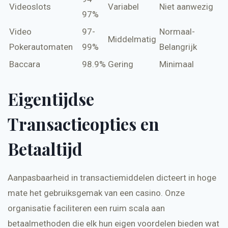
Videoslots
Variabel
Niet aanwezig
97%
Video
97-
Normaal-
Middelmatig
Pokerautomaten
99%
Belangrijk
Baccara
98.9%
Gering
Minimaal
Eigentijdse
Transactieopties en
Betaaltijd
Aanpasbaarheid in transactiemiddelen dicteert in hoge
mate het gebruiksgemak van een casino. Onze
organisatie faciliteren een ruim scala aan
betaalmethoden die elk hun eigen voordelen bieden wat