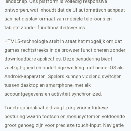
landschap. Ons platform is volledig responsive
ontworpen, wat inhoudt dat de UI automatisch aanpast
aan het displayformaat van mobiele telefoons en
tablets zonder functionaliteitsverlies.
HTML5-technologie stelt in staat het mogelijk om dat
games rechtstreeks in de browser functioneren zonder
downloadbare applicaties. Deze benadering biedt
veelzijdigheid en onderlinge werking met beide iOS als
Android-apparaten. Spelers kunnen vloeiend switchen
tussen desktop en smartphone, met elk
accountgegevens en activiteit synchronized.
Touch-optimalisatie draagt zorg voor intuïtieve
besturing waarin toetsen en menusystemen voldoende
groot genoeg zijn voor precieze touch-input. Navigatie