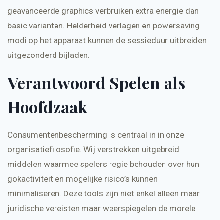
geavanceerde graphics verbruiken extra energie dan
basic varianten. Helderheid verlagen en powersaving
modi op het apparaat kunnen de sessieduur uitbreiden
uitgezonderd bijladen.
Verantwoord Spelen als
Hoofdzaak
Consumentenbescherming is centraal in in onze
organisatiefilosofie. Wij verstrekken uitgebreid
middelen waarmee spelers regie behouden over hun
gokactiviteit en mogelijke risico’s kunnen
minimaliseren. Deze tools zijn niet enkel alleen maar
juridische vereisten maar weerspiegelen de morele