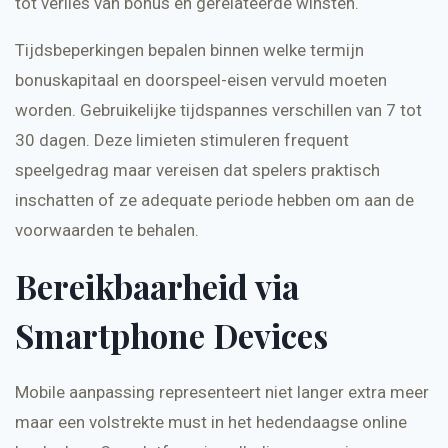
tot verlies van bonus en gerelateerde winsten.
Tijdsbeperkingen bepalen binnen welke termijn
bonuskapitaal en doorspeel-eisen vervuld moeten
worden. Gebruikelijke tijdspannes verschillen van 7 tot
30 dagen. Deze limieten stimuleren frequent
speelgedrag maar vereisen dat spelers praktisch
inschatten of ze adequate periode hebben om aan de
voorwaarden te behalen.
Bereikbaarheid via
Smartphone Devices
Mobile aanpassing representeert niet langer extra meer
maar een volstrekte must in het hedendaagse online