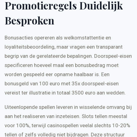
Promotieregels Duidelijk
Besproken
Bonusacties opereren als welkomstattentie en
loyaliteitsbeoordeling, maar vragen een transparant
begrip van de gerelateerde bepalingen. Doorspeel-eisen
specificeren hoeveel maal een bonusbedrag moet
worden gespeeld eer opname haalbaar is. Een
bonusgeld van 100 euro met 35x doorspeel-eisen
vereist ter illustratie in totaal 3500 euro aan wedden.
Uiteenlopende spellen leveren in wisselende omvang bij
aan het realiseren van inzeteisen. Slots tellen meestal
voor 100%, terwijl casinospellen veelal slechts 10-20%
tellen of zelfs volledig niet bijdragen. Deze structuur