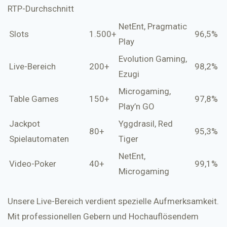
RTP-Durchschnitt
NetEnt, Pragmatic
Slots
1.500+
96,5%
Play
Evolution Gaming,
Live-Bereich
200+
98,2%
Ezugi
Microgaming,
Table Games
150+
97,8%
Play’n GO
Jackpot
Yggdrasil, Red
80+
95,3%
Spielautomaten
Tiger
NetEnt,
Video-Poker
40+
99,1%
Microgaming
Unsere Live-Bereich verdient spezielle Aufmerksamkeit.
Mit professionellen Gebern und Hochauflösendem