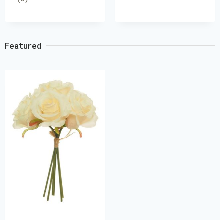
Featured