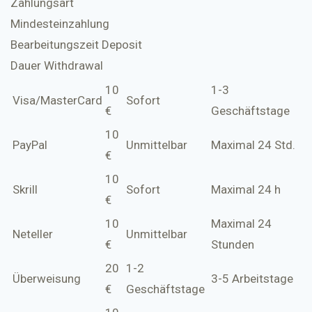
Zahlungsart
Mindesteinzahlung
Bearbeitungszeit Deposit
Dauer Withdrawal
10
1-3
Visa/MasterCard
Sofort
€
Geschäftstage
10
PayPal
Unmittelbar
Maximal 24 Std.
€
10
Skrill
Sofort
Maximal 24 h
€
10
Maximal 24
Neteller
Unmittelbar
€
Stunden
20
1-2
Überweisung
3-5 Arbeitstage
€
Geschäftstage