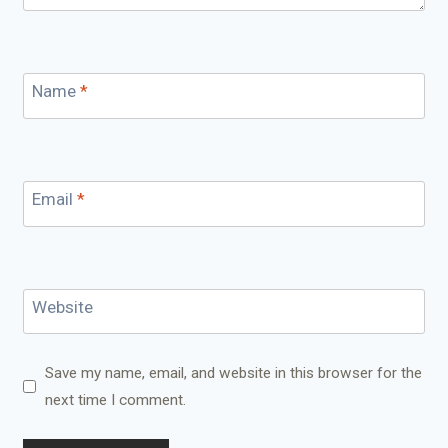
Name
*
Email
*
Website
Save my name, email, and website in this browser for the
next time I comment.