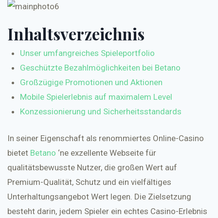
Inhaltsverzeichnis
Unser umfangreiches Spieleportfolio
Geschützte Bezahlmöglichkeiten bei Betano
Großzügige Promotionen und Aktionen
Mobile Spielerlebnis auf maximalem Level
Konzessionierung und Sicherheitsstandards
In seiner Eigenschaft als renommiertes Online-Casino
bietet
Betano
‘ne exzellente Webseite für
qualitätsbewusste Nutzer, die großen Wert auf
Premium-Qualität, Schutz und ein vielfältiges
Unterhaltungsangebot Wert legen. Die Zielsetzung
besteht darin, jedem Spieler ein echtes Casino-Erlebnis