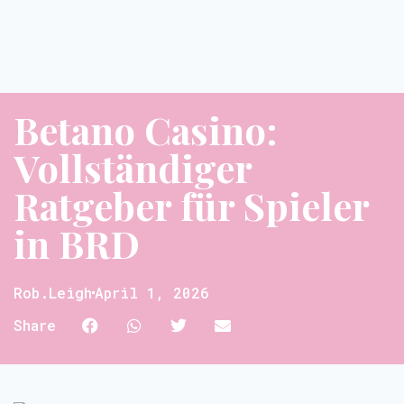
Betano Casino:
Vollständiger
Ratgeber für Spieler
in BRD
Rob.leigh
April 1, 2026
Share