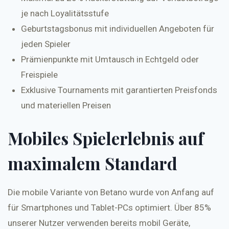
je nach Loyalitätsstufe
Geburtstagsbonus mit individuellen Angeboten für
jeden Spieler
Prämienpunkte mit Umtausch in Echtgeld oder
Freispiele
Exklusive Tournaments mit garantierten Preisfonds
und materiellen Preisen
Mobiles Spielerlebnis auf
maximalem Standard
Die mobile Variante von Betano wurde von Anfang auf
für Smartphones und Tablet-PCs optimiert. Über 85%
unserer Nutzer verwenden bereits mobil Geräte,