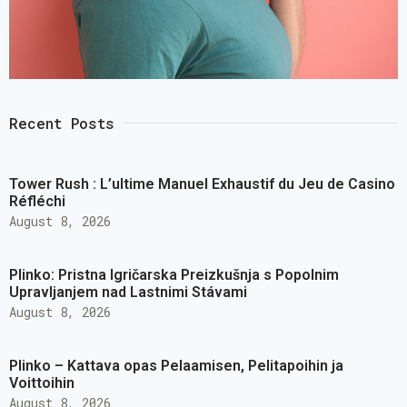
Recent Posts
Tower Rush : L’ultime Manuel Exhaustif du Jeu de Casino
Réfléchi
August 8, 2026
Plinko: Pristna Igričarska Preizkušnja s Popolnim
Upravljanjem nad Lastnimi Stávami
August 8, 2026
Plinko – Kattava opas Pelaamisen, Pelitapoihin ja
Voittoihin
August 8, 2026