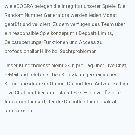
wie eCOGRA belegen die Integrität unserer Spiele. Die
Random Number Generators werden jeden Monat
geprüft und validiert. Zudem verfügen das Team über
ein responsible Spielkonzept mit Deposit-Limits,
Selbstsperrungs-Funktionen und Access zu
professioneller Hilfe bei Suchtproblemen.
Unser Kundendienst bleibt 24 h pro Tag über Live Chat,
E-Mail und telefonischen Kontakt in germanischer
Kommunikation zur Option. Die mittlere Antwortzeit im
Live Chat liegt bei unter als 60 Sek. – ein verifizierter
Industriestandard, der die Dienstleistungsqualität
unterstreicht.