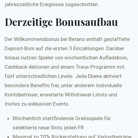
jahreszeitliche Ereignisse zugeschnitten.
Derzeitige Bonusaufbau
Der Willkommensbonus bei Betano enthält gestaffelte
Deposit-Boni auf die ersten 3 Einzahlungen. Darüber
hinaus nutzen Spieler von wöchentlichen Aufladeboni,
Cashback-Aktionen und einem Treue-Programm mit
fünf unterschiedlichen Levels. Jede Ebene aktiviert
besondere Benefits frei, unter anderem individuelle
Kontobetreuer, erweiterte Withdrawal-Limits und
Invites zu exklusiven Events.
Wöchentlich stattfindende Gratisspiele für
selektierte neue Slots jeden FR
Maximal zu 20% Rückerstattung auf Verlustbeträge