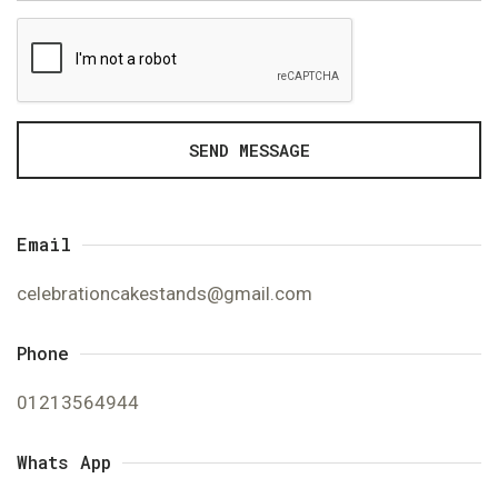
SEND MESSAGE
Email
celebrationcakestands@gmail.com
Phone
01213564944
Whats App