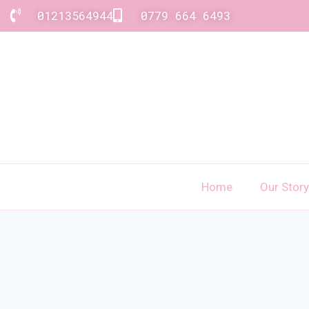
01213564944
0779 664 6493
Home
Our Story