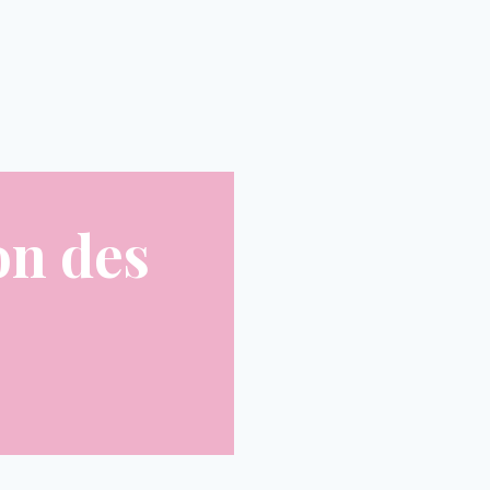
on des