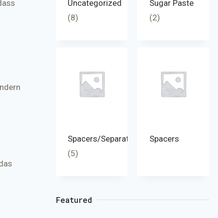
odass
Uncategorized
Sugar Paste
(8)
(2)
ondern
Spacers/Separators
Spacers
(5)
 das
Featured