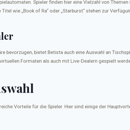
Spielautomaten. Spieler finden hier eine Vielzahl von Themen
e Titel wie „Book of Ra“ oder „Starburst“ stehen zur Verfügun
ler
re bevorzugen, bietet Betista auch eine Auswahl an Tischspi
virtuellen Formaten als auch mit Live-Dealern gespielt werd
uswahl
reiche Vorteile für die Spieler. Hier sind einige der Hauptvort