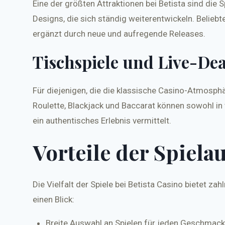
Eine der größten Attraktionen bei Betista sind die 
Designs, die sich ständig weiterentwickeln. Beliebt
ergänzt durch neue und aufregende Releases.
Tischspiele und Live-Dea
Für diejenigen, die die klassische Casino-Atmosphä
Roulette, Blackjack und Baccarat können sowohl in 
ein authentisches Erlebnis vermittelt.
Vorteile der Spiela
Die Vielfalt der Spiele bei Betista Casino bietet zahl
einen Blick:
Breite Auswahl an Spielen für jeden Geschmack