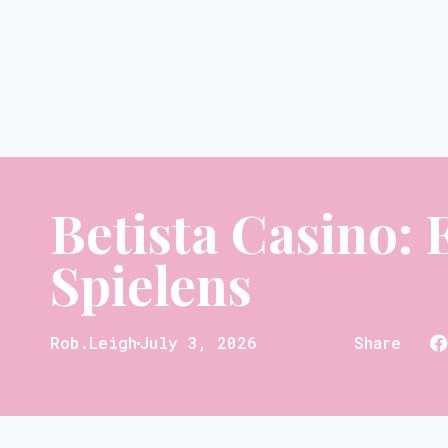
Betista Casino:
Spielens
Rob.leigh
July 3, 2026
Share