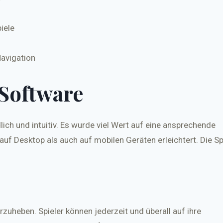
iele
Navigation
 Software
ich und intuitiv. Es wurde viel Wert auf eine ansprechende
auf Desktop als auch auf mobilen Geräten erleichtert. Die Sp
rzuheben. Spieler können jederzeit und überall auf ihre