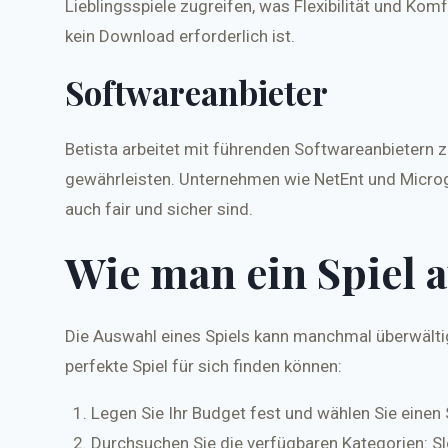
Lieblingsspiele zugreifen, was Flexibilität und Komf
kein Download erforderlich ist.
Softwareanbieter
Betista arbeitet mit führenden Softwareanbietern 
gewährleisten. Unternehmen wie NetEnt und Microga
auch fair und sicher sind.
Wie man ein Spiel 
Die Auswahl eines Spiels kann manchmal überwältigen
perfekte Spiel für sich finden können:
Legen Sie Ihr Budget fest und wählen Sie einen S
Durchsuchen Sie die verfügbaren Kategorien: Slo