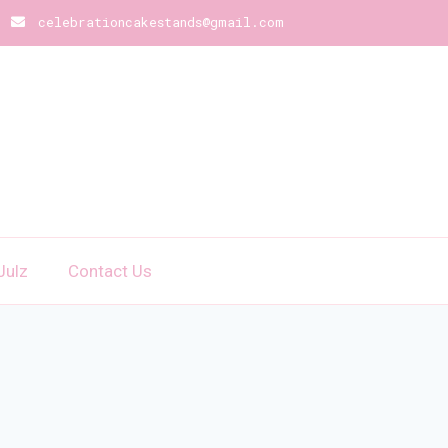
celebrationcakestands@gmail.com
Julz
Contact Us