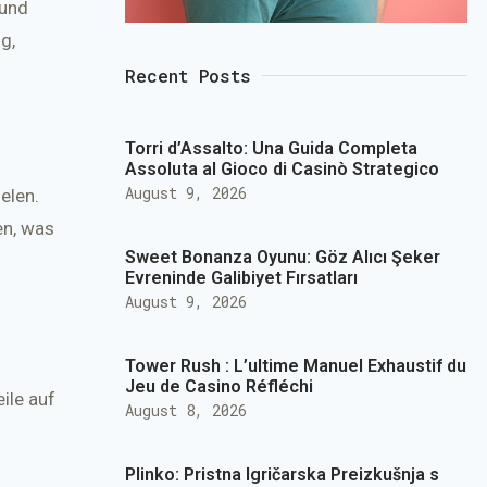
 und
g,
Recent Posts
Torri d’Assalto: Una Guida Completa
Assoluta al Gioco di Casinò Strategico
August 9, 2026
elen.
en, was
Sweet Bonanza Oyunu: Göz Alıcı Şeker
Evreninde Galibiyet Fırsatları
August 9, 2026
Tower Rush : L’ultime Manuel Exhaustif du
Jeu de Casino Réfléchi
eile auf
August 8, 2026
Plinko: Pristna Igričarska Preizkušnja s