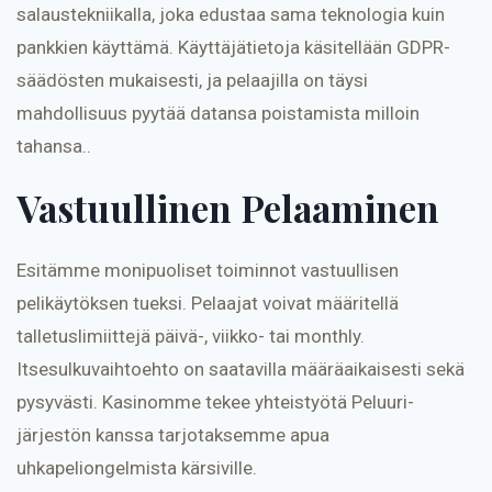
salaustekniikalla, joka edustaa sama teknologia kuin
pankkien käyttämä. Käyttäjätietoja käsitellään GDPR-
säädösten mukaisesti, ja pelaajilla on täysi
mahdollisuus pyytää datansa poistamista milloin
tahansa..
Vastuullinen Pelaaminen
Esitämme monipuoliset toiminnot vastuullisen
pelikäytöksen tueksi. Pelaajat voivat määritellä
talletuslimiittejä päivä-, viikko- tai monthly.
Itsesulkuvaihtoehto on saatavilla määräaikaisesti sekä
pysyvästi. Kasinomme tekee yhteistyötä Peluuri-
järjestön kanssa tarjotaksemme apua
uhkapeliongelmista kärsiville.