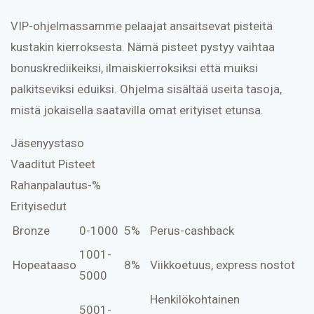
VIP-ohjelmassamme pelaajat ansaitsevat pisteitä
kustakin kierroksesta. Nämä pisteet pystyy vaihtaa
bonuskrediikeiksi, ilmaiskierroksiksi että muiksi
palkitseviksi eduiksi. Ohjelma sisältää useita tasoja,
mistä jokaisella saatavilla omat erityiset etunsa.
Jäsenyystaso
Vaaditut Pisteet
Rahanpalautus-%
Erityisedut
Bronze
0-1000
5%
Perus-cashback
1001-
Hopeataaso
8%
Viikkoetuus, express nostot
5000
Henkilökohtainen
5001-