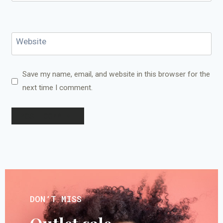
Website
Save my name, email, and website in this browser for the
next time I comment.
DON’T MISS