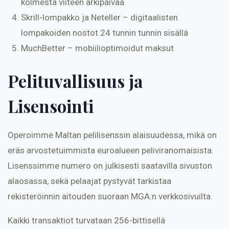
kolmesta viiteen arkipäivää
Skrill-lompakko ja Neteller – digitaalisten
lompakoiden nostot 24 tunnin tunnin sisällä
MuchBetter – mobiilioptimoidut maksut
Pelituvallisuus ja
Lisensointi
Operoimme Maltan pelilisenssin alaisuudessa, mikä on
eräs arvostetuimmista euroalueen peliviranomaisista.
Lisenssimme numero on julkisesti saatavilla sivuston
alaosassa, sekä pelaajat pystyvät tarkistaa
rekisteröinnin aitouden suoraan MGA:n verkkosivuilta.
Kaikki transaktiot turvataan 256-bittisellä