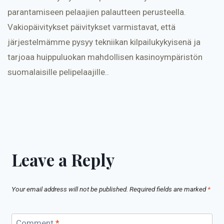
parantamiseen pelaajien palautteen perusteella.
Vakiopäivitykset päivitykset varmistavat, että
järjestelmämme pysyy tekniikan kilpailukykyisenä ja
tarjoaa huippuluokan mahdollisen kasinoympäristön
suomalaisille pelipelaajille..
Leave a Reply
Your email address will not be published.
Required fields are marked
*
Comment
*