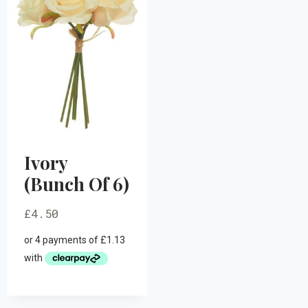
Ivory
(Bunch Of 6)
£
4.50