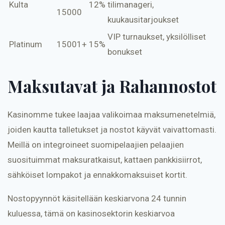
Kulta
12%
tilimanageri,
15000
kuukausitarjoukset
VIP turnaukset, yksilölliset
Platinum
15001+
15%
bonukset
Maksutavat ja Rahannostot
Kasinomme tukee laajaa valikoimaa maksumenetelmiä,
joiden kautta talletukset ja nostot käyvät vaivattomasti.
Meillä on integroineet suomipelaajien pelaajien
suosituimmat maksuratkaisut, kattaen pankkisiirrot,
sähköiset lompakot ja ennakkomaksuiset kortit.
Nostopyynnöt käsitellään keskiarvona 24 tunnin
kuluessa, tämä on kasinosektorin keskiarvoa