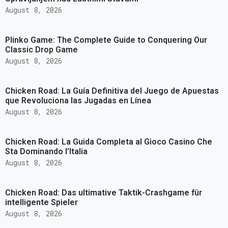
August 8, 2026
Plinko Game: The Complete Guide to Conquering Our
Classic Drop Game
August 8, 2026
Chicken Road: La Guía Definitiva del Juego de Apuestas
que Revoluciona las Jugadas en Línea
August 8, 2026
Chicken Road: La Guida Completa al Gioco Casino Che
Sta Dominando l’Italia
August 8, 2026
Chicken Road: Das ultimative Taktik-Crashgame für
intelligente Spieler
August 8, 2026