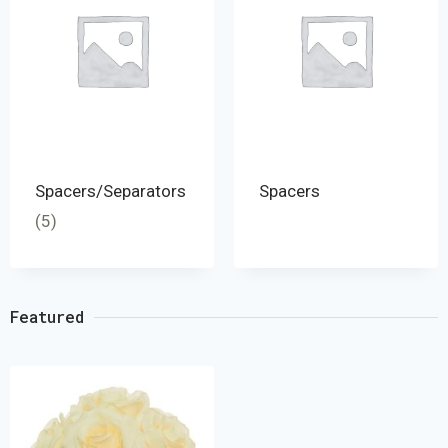
Spacers/Separators
Spacers
(5)
Featured