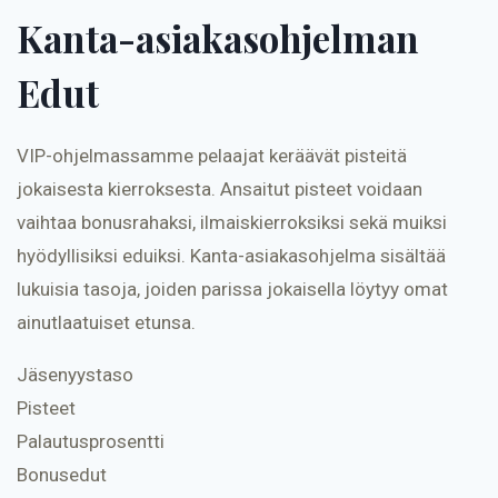
Kanta-asiakasohjelman
Edut
VIP-ohjelmassamme pelaajat keräävät pisteitä
jokaisesta kierroksesta. Ansaitut pisteet voidaan
vaihtaa bonusrahaksi, ilmaiskierroksiksi sekä muiksi
hyödyllisiksi eduiksi. Kanta-asiakasohjelma sisältää
lukuisia tasoja, joiden parissa jokaisella löytyy omat
ainutlaatuiset etunsa.
Jäsenyystaso
Pisteet
Palautusprosentti
Bonusedut