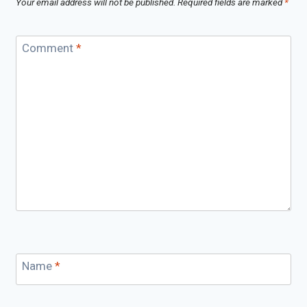
Your email address will not be published.
Required fields are marked
*
Comment
*
Name
*