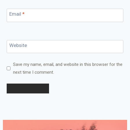
Email
*
Website
Save my name, email, and website in this browser for the
next time I comment.