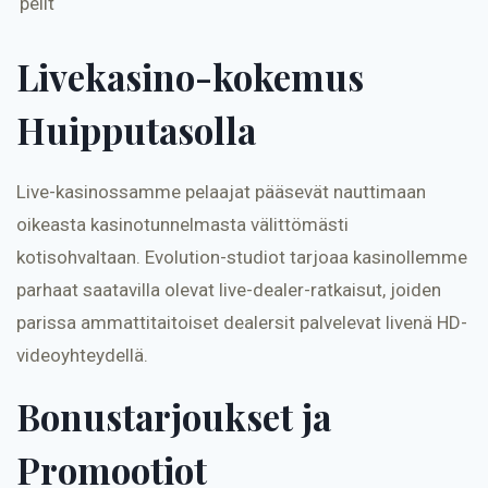
pelit
Livekasino-kokemus
Huipputasolla
Live-kasinossamme pelaajat pääsevät nauttimaan
oikeasta kasinotunnelmasta välittömästi
kotisohvaltaan. Evolution-studiot tarjoaa kasinollemme
parhaat saatavilla olevat live-dealer-ratkaisut, joiden
parissa ammattitaitoiset dealersit palvelevat livenä HD-
videoyhteydellä.
Bonustarjoukset ja
Promootiot