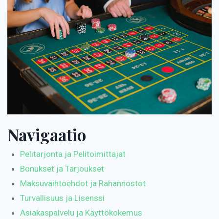
Navigaatio
Pelitarjonta ja Pelitoimittajat
Bonukset ja Tarjoukset
Maksuvaihtoehdot ja Rahannostot
Turvallisuus ja Lisenssi
Asiakaspalvelu ja Käyttökokemus