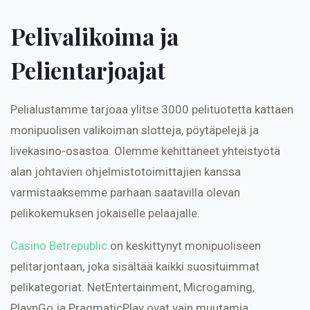
Pelivalikoima ja
Pelientarjoajat
Pelialustamme tarjoaa ylitse 3000 pelituotetta kattaen
monipuolisen valikoiman slotteja, pöytäpelejä ja
livekasino-osastoa. Olemme kehittäneet yhteistyötä
alan johtavien ohjelmistotoimittajien kanssa
varmistaaksemme parhaan saatavilla olevan
pelikokemuksen jokaiselle pelaajalle.
Casino Betrepublic
on keskittynyt monipuoliseen
pelitarjontaan, joka sisältää kaikki suosituimmat
pelikategoriat. NetEntertainment, Microgaming,
PlaynGo ja PragmaticPlay ovat vain muutamia