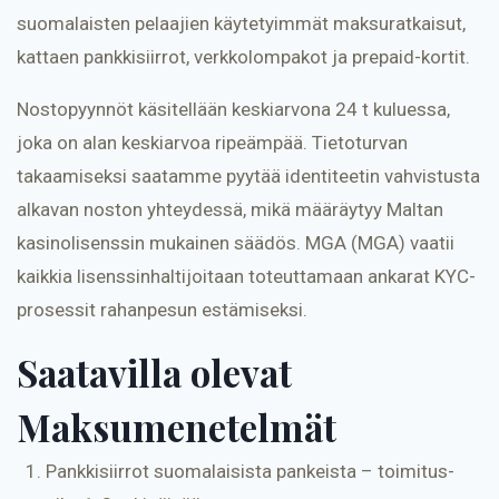
suomalaisten pelaajien käytetyimmät maksuratkaisut,
kattaen pankkisiirrot, verkkolompakot ja prepaid-kortit.
Nostopyynnöt käsitellään keskiarvona 24 t kuluessa,
joka on alan keskiarvoa ripeämpää. Tietoturvan
takaamiseksi saatamme pyytää identiteetin vahvistusta
alkavan noston yhteydessä, mikä määräytyy Maltan
kasinolisenssin mukainen säädös. MGA (MGA) vaatii
kaikkia lisenssinhaltijoitaan toteuttamaan ankarat KYC-
prosessit rahanpesun estämiseksi.
Saatavilla olevat
Maksumenetelmät
Pankkisiirrot suomalaisista pankeista – toimitus-