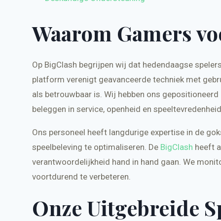
Waarom Gamers vo
Op BigClash begrijpen wij dat hedendaagse spelers 
platform verenigt geavanceerde techniek met gebr
als betrouwbaar is. Wij hebben ons gepositioneerd
beleggen in service, openheid en speeltevredenheid
Ons personeel heeft langdurige expertise in de gok
speelbeleving te optimaliseren. De
BigClash
heeft a
verantwoordelijkheid hand in hand gaan. We monit
voortdurend te verbeteren.
Onze Uitgebreide Sp