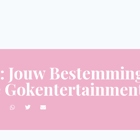
: Jouw Bestemmin
 Gokentertainmen