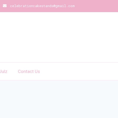
celebrationcakestands@gmail.com
Julz
Contact Us