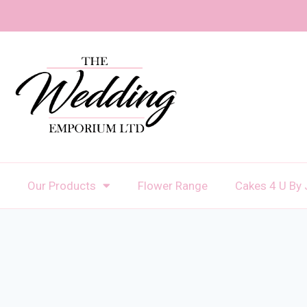
Our Products
Flower Range
Cakes 4 U By 