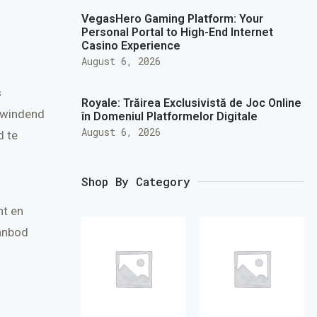
VegasHero Gaming Platform: Your
Personal Portal to High-End Internet
Casino Experience
August 6, 2026
s
Royale: Trăirea Exclusivistă de Joc Online
opwindend
în Domeniul Platformelor Digitale
August 6, 2026
d te
Shop By Category
nt en
aanbod