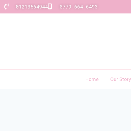
01213564944
0779 664 6493
Home
Our Story