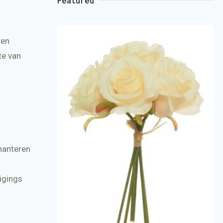
Featured
ren
te van
 hanteren
ligings