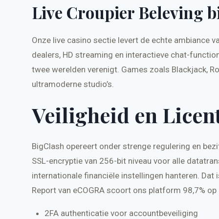
Live Croupier Beleving b
Onze live casino sectie levert de echte ambiance v
dealers, HD streaming en interactieve chat-functio
twee werelden verenigt. Games zoals Blackjack, R
ultramoderne studio’s.
Veiligheid en Licen
BigClash opereert onder strenge regulering en bezit
SSL-encryptie van 256-bit niveau voor alle datatran
internationale financiële instellingen hanteren. Dat
Report van eCOGRA scoort ons platform 98,7% op b
2FA authenticatie voor accountbeveiliging