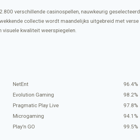
2.800 verschillende casinospellen, nauwkeurig geselecteerd
ekkende collectie wordt maandelijks uitgebreid met verse t
visuele kwaliteit weerspiegelen.
NetEnt
96.4%
Evolution Gaming
98.2%
Pragmatic Play Live
97.8%
Microgaming
94.1%
Play’n GO
99.5%