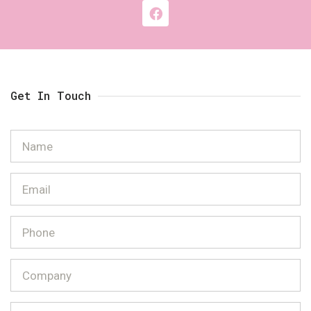
Get In Touch