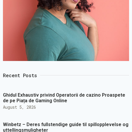
Recent Posts
Ghidul Exhaustiv privind Operatorii de cazino Proaspete
de pe Piața de Gaming Online
August 5, 2026
Winbetz – Deres fullstendige guide til spillopplevelse og
uttellingsmuligheter