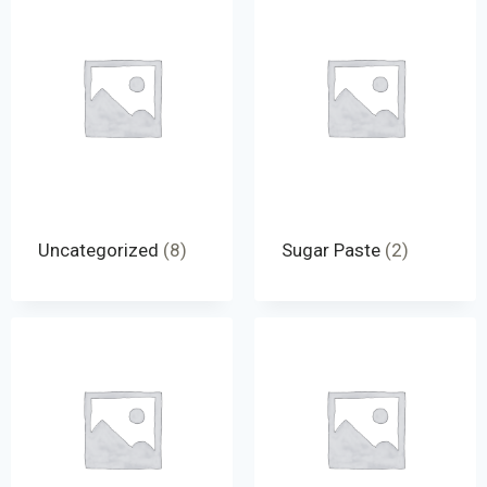
Uncategorized
(8)
Sugar Paste
(2)