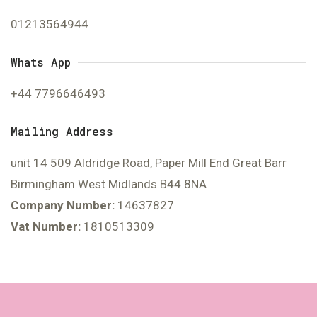
01213564944
Whats App
+44 7796646493
Mailing Address
unit 14 509 Aldridge Road, Paper Mill End Great Barr
Birmingham West Midlands B44 8NA
Company Number:
14637827
Vat Number:
1810513309