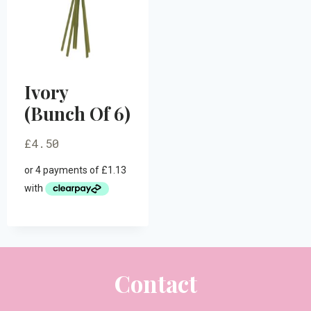
Ivory
(Bunch Of 6)
£
4.50
Contact