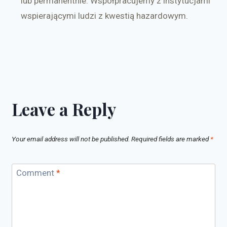
lub permanentnie. Współpracujemy z instytucjami
wspierającymi ludzi z kwestią hazardowym.
Leave a Reply
Your email address will not be published.
Required fields are marked
*
Comment
*