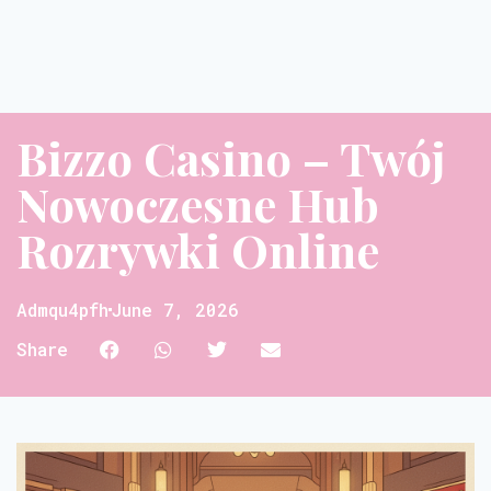
Bizzo Casino – Twój
Nowoczesne Hub
Rozrywki Online
Admqu4pfh
June 7, 2026
Share