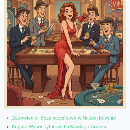
Zezwolenie i Bezpieczeństwo w Naszej Kasynie
Bogata Wybór Tytułów dla Każdego Gracza