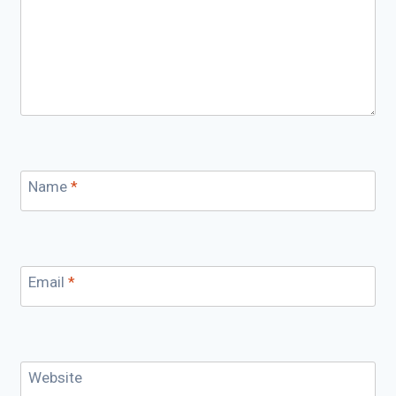
Name
*
Email
*
Website