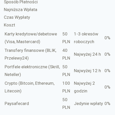
Sposób Płatności
Najniższa Wpłata
Czas Wypłaty
Koszt
Karty kredytowe/debetowe
50
1-3 okresów
0%
(Visa, Mastercard)
PLN
roboczych
Transfery finansowe (BLIK,
40
Najwyżej 24 h
0%
Przelewy24)
PLN
Portfele elektroniczne (Skrill,
50
Najwyżej 12 h
0%
Neteller)
PLN
Crypto (Bitcoin, Ethereum,
100
Najwyżej 2
0%
Litecoin)
PLN
godzin
50
Paysafecard
Jedynie wpłaty
0%
PLN