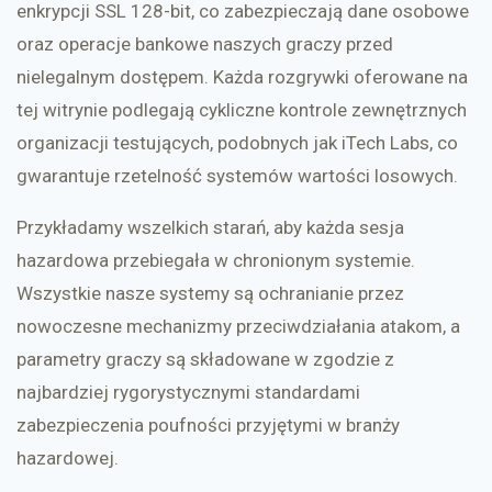
enkrypcji SSL 128-bit, co zabezpieczają dane osobowe
oraz operacje bankowe naszych graczy przed
nielegalnym dostępem. Każda rozgrywki oferowane na
tej witrynie podlegają cykliczne kontrole zewnętrznych
organizacji testujących, podobnych jak iTech Labs, co
gwarantuje rzetelność systemów wartości losowych.
Przykładamy wszelkich starań, aby każda sesja
hazardowa przebiegała w chronionym systemie.
Wszystkie nasze systemy są ochranianie przez
nowoczesne mechanizmy przeciwdziałania atakom, a
parametry graczy są składowane w zgodzie z
najbardziej rygorystycznymi standardami
zabezpieczenia poufności przyjętymi w branży
hazardowej.