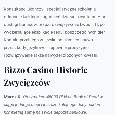
Konsultanci ukończyli specjalistyczne szkolenia
odnośnie każdego zagadnień działania systemu – od
obsługi bonusów, przez rozwiązywanie kwestii IT, po
wyczerpujące eksplikacje reguł poszczególnych gier.
Kontakt przebiega w języku polskim, co usuwa
przeszkody językowe i zapewnia precyzyjne
rozwiązywanie także najwyżej złożonych kwestii.
Bizzo Casino Historie
Zwycięzców
Marek K.
Otrzymałem 45000 PLN na Book of Dead w
ciągu jednego sesji i jeszcze kolejnego doby miałem
kompletną sumę na swoje depozyt bankowe.