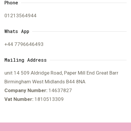
Phone
01213564944
Whats App
+44 7796646493
Mailing Address
unit 14 509 Aldridge Road, Paper Mill End Great Barr
Birmingham West Midlands B44 8NA
Company Number:
14637827
Vat Number:
1810513309