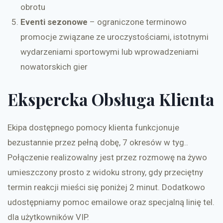
obrotu
Eventi sezonowe
– ograniczone terminowo
promocje związane ze uroczystościami, istotnymi
wydarzeniami sportowymi lub wprowadzeniami
nowatorskich gier
Ekspercka Obsługa Klienta
Ekipa dostępnego pomocy klienta funkcjonuje
bezustannie przez pełną dobę, 7 okresów w tyg..
Połączenie realizowalny jest przez rozmowę na żywo
umieszczony prosto z widoku strony, gdy przeciętny
termin reakcji mieści się poniżej 2 minut. Dodatkowo
udostępniamy pomoc emailowe oraz specjalną linię tel.
dla użytkowników VIP.