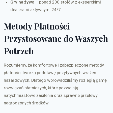
Gry na żywo
– ponad 200 stołów z eksperckimi
dealerami aktywnymi 24/7
Metody Płatności
Przystosowane do Waszych
Potrzeb
Rozumiemy, że komfortowe i zabezpieczone metody
płatności tworzą podstawę pozytywnych wrażeń
hazardowych. Dlatego wprowadziliśmy rozległą gamę
rozwiązań płatniczych, które pozwalają
natychmiastowe zasilenia oraz sprawne przelewy
nagrodzonych środków.