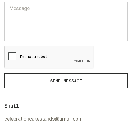
SEND MESSAGE
Email
celebrationcakestands@gmail.com