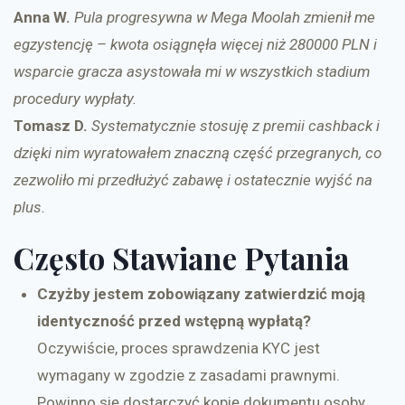
Anna W.
Pula progresywna w Mega Moolah zmienił me
egzystencję – kwota osiągnęła więcej niż 280000 PLN i
wsparcie gracza asystowała mi w wszystkich stadium
procedury wypłaty.
Tomasz D.
Systematycznie stosuję z premii cashback i
dzięki nim wyratowałem znaczną część przegranych, co
zezwoliło mi przedłużyć zabawę i ostatecznie wyjść na
plus.
Często Stawiane Pytania
Czyżby jestem zobowiązany zatwierdzić moją
identyczność przed wstępną wypłatą?
Oczywiście, proces sprawdzenia KYC jest
wymagany w zgodzie z zasadami prawnymi.
Powinno się dostarczyć kopię dokumentu osoby