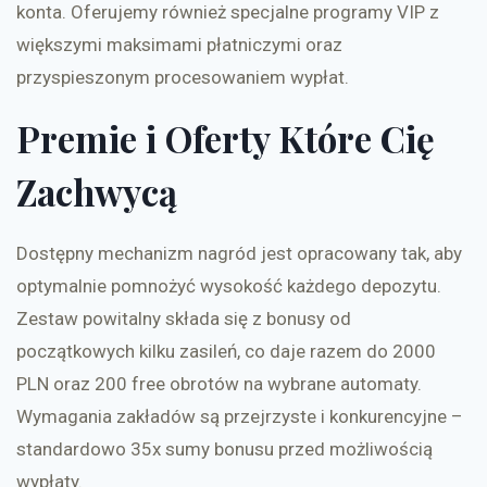
konta. Oferujemy również specjalne programy VIP z
większymi maksimami płatniczymi oraz
przyspieszonym procesowaniem wypłat.
Premie i Oferty Które Cię
Zachwycą
Dostępny mechanizm nagród jest opracowany tak, aby
optymalnie pomnożyć wysokość każdego depozytu.
Zestaw powitalny składa się z bonusy od
początkowych kilku zasileń, co daje razem do 2000
PLN oraz 200 free obrotów na wybrane automaty.
Wymagania zakładów są przejrzyste i konkurencyjne –
standardowo 35x sumy bonusu przed możliwością
wypłaty.