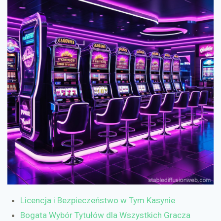
Licencja i Bezpieczeństwo w Tym Kasynie
Bogata Wybór Tytułów dla Wszystkich Gracza