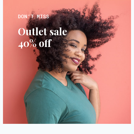
DON’T MISS
Outlet sale
40% off