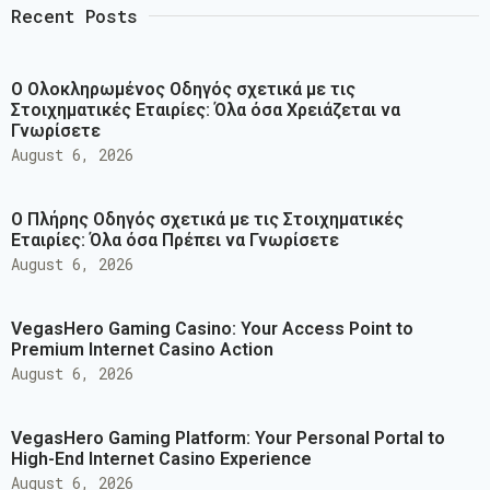
Recent Posts
Ο Ολοκληρωμένος Οδηγός σχετικά με τις
Στοιχηματικές Εταιρίες: Όλα όσα Χρειάζεται να
Γνωρίσετε
August 6, 2026
Ο Πλήρης Οδηγός σχετικά με τις Στοιχηματικές
Εταιρίες: Όλα όσα Πρέπει να Γνωρίσετε
August 6, 2026
VegasHero Gaming Casino: Your Access Point to
Premium Internet Casino Action
August 6, 2026
VegasHero Gaming Platform: Your Personal Portal to
High-End Internet Casino Experience
August 6, 2026