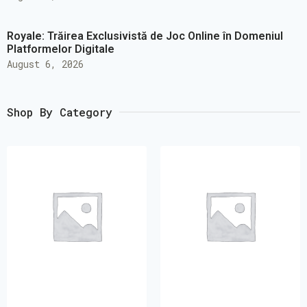
Royale: Trăirea Exclusivistă de Joc Online în Domeniul
Platformelor Digitale
August 6, 2026
Shop By Category