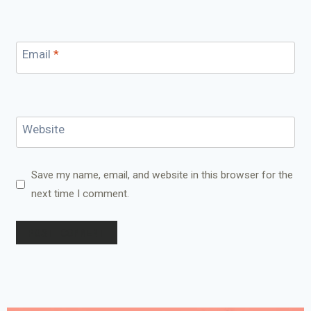
Email
*
Website
Save my name, email, and website in this browser for the
next time I comment.