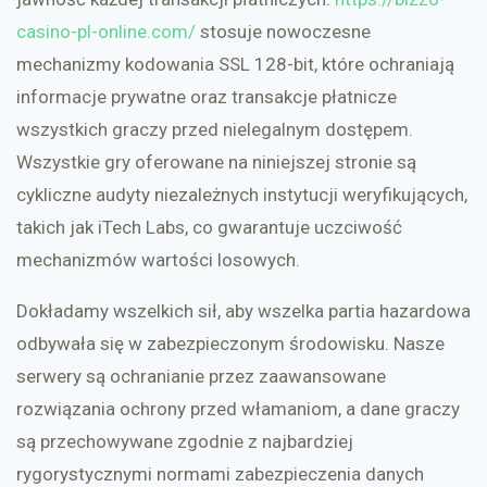
casino-pl-online.com/
stosuje nowoczesne
mechanizmy kodowania SSL 128-bit, które ochraniają
informacje prywatne oraz transakcje płatnicze
wszystkich graczy przed nielegalnym dostępem.
Wszystkie gry oferowane na niniejszej stronie są
cykliczne audyty niezależnych instytucji weryfikujących,
takich jak iTech Labs, co gwarantuje uczciwość
mechanizmów wartości losowych.
Dokładamy wszelkich sił, aby wszelka partia hazardowa
odbywała się w zabezpieczonym środowisku. Nasze
serwery są ochranianie przez zaawansowane
rozwiązania ochrony przed włamaniom, a dane graczy
są przechowywane zgodnie z najbardziej
rygorystycznymi normami zabezpieczenia danych