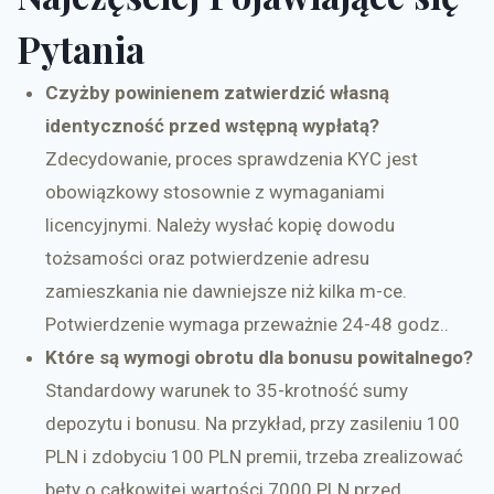
Pytania
Czyżby powinienem zatwierdzić własną
identyczność przed wstępną wypłatą?
Zdecydowanie, proces sprawdzenia KYC jest
obowiązkowy stosownie z wymaganiami
licencyjnymi. Należy wysłać kopię dowodu
tożsamości oraz potwierdzenie adresu
zamieszkania nie dawniejsze niż kilka m-ce.
Potwierdzenie wymaga przeważnie 24-48 godz..
Które są wymogi obrotu dla bonusu powitalnego?
Standardowy warunek to 35-krotność sumy
depozytu i bonusu. Na przykład, przy zasileniu 100
PLN i zdobyciu 100 PLN premii, trzeba zrealizować
bety o całkowitej wartości 7000 PLN przed