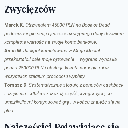
Zwycięzców
Marek K.
Otrzymałem 45000 PLN na Book of Dead
podczas single sesji i jeszcze następnego doby dostałem
kompletną wartość na swoje konto bankowe.
Anna W.
Jackpot kumulowana w Mega Moolah
przekształcił całe moje bytowanie – wygrana wynosiła
ponad 280000 PLN i obsługa klienta pomogła mi w
wszystkich stadium procederu wypłaty.
Tomasz D.
Systematycznie stosuję z bonusów cashback
i dzięki nim odbiłem znaczną część przegranych, co
umożliwiło mi kontynuować grę i w końcu znaleźć się na
plus.
Najczęściej Pojawiające się