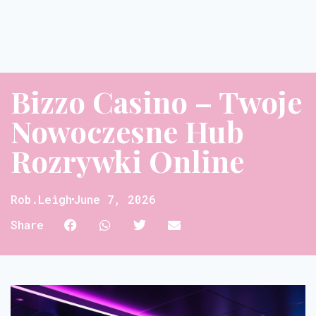
Bizzo Casino – Twoje
Nowoczesne Hub
Rozrywki Online
Rob.leigh
June 7, 2026
Share