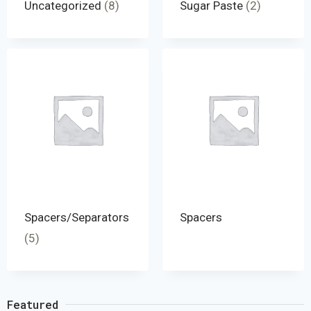
Uncategorized
(8)
Sugar Paste
(2)
Spacers/Separators
Spacers
(5)
Featured