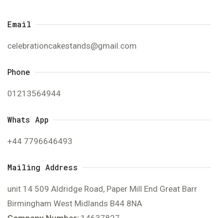
Email
celebrationcakestands@gmail.com
Phone
01213564944
Whats App
+44 7796646493
Mailing Address
unit 14 509 Aldridge Road, Paper Mill End Great Barr
Birmingham West Midlands B44 8NA