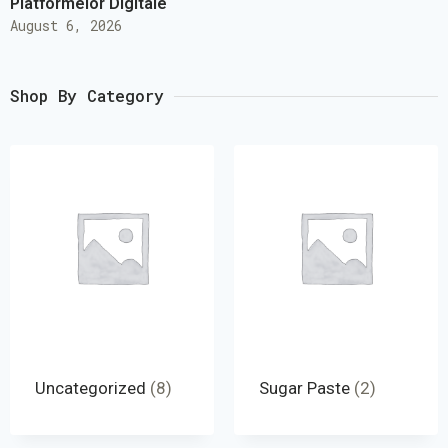
Platformelor Digitale
August 6, 2026
Shop By Category
Uncategorized
(8)
Sugar Paste
(2)