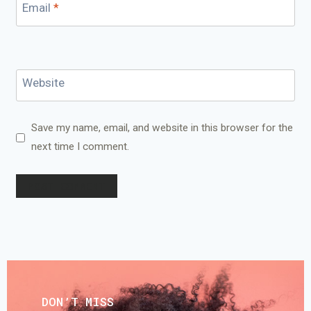
Email
*
Website
Save my name, email, and website in this browser for the
next time I comment.
DON’T MISS