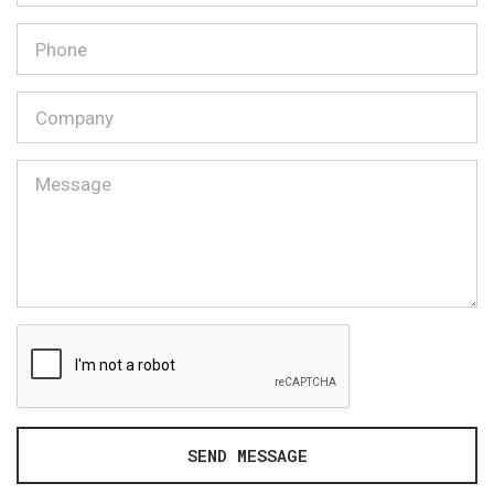
SEND MESSAGE