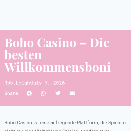
Boho Casino – Die
besten
Willkommensboni
Rob.leigh
July 7, 2026
Share
Boho Casino ist eine aufregende Plattform, die Spielern