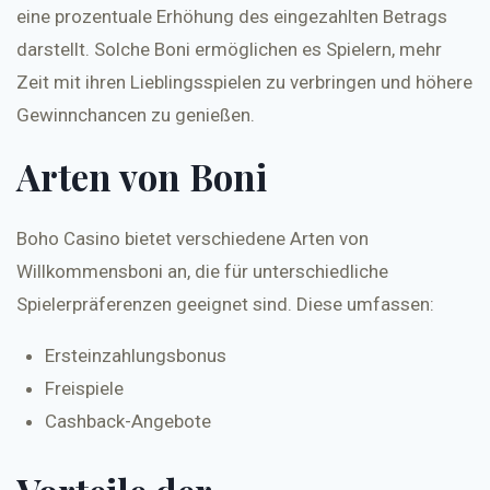
eine prozentuale Erhöhung des eingezahlten Betrags
darstellt. Solche Boni ermöglichen es Spielern, mehr
Zeit mit ihren Lieblingsspielen zu verbringen und höhere
Gewinnchancen zu genießen.
Arten von Boni
Boho Casino bietet verschiedene Arten von
Willkommensboni an, die für unterschiedliche
Spielerpräferenzen geeignet sind. Diese umfassen:
Ersteinzahlungsbonus
Freispiele
Cashback-Angebote