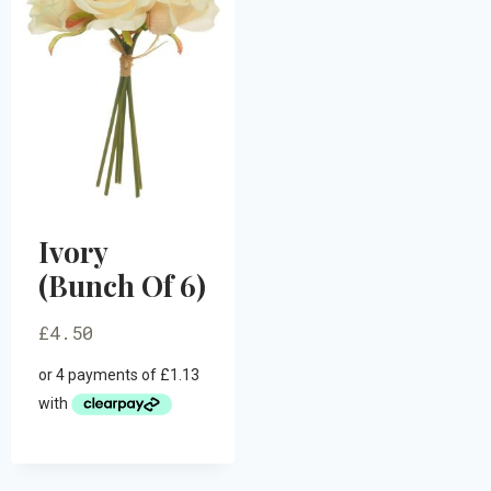
Ivory
(Bunch Of 6)
£
4.50