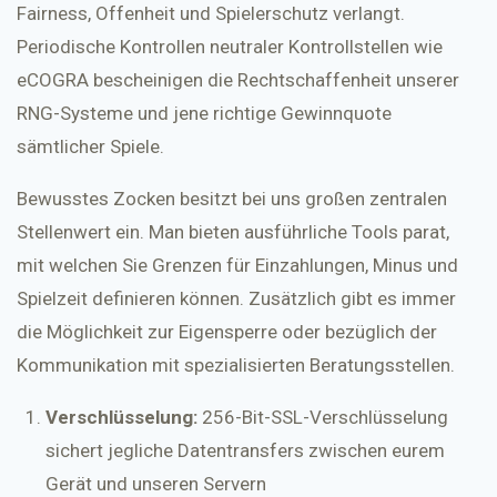
Fairness, Offenheit und Spielerschutz verlangt.
Periodische Kontrollen neutraler Kontrollstellen wie
eCOGRA bescheinigen die Rechtschaffenheit unserer
RNG-Systeme und jene richtige Gewinnquote
sämtlicher Spiele.
Bewusstes Zocken besitzt bei uns großen zentralen
Stellenwert ein. Man bieten ausführliche Tools parat,
mit welchen Sie Grenzen für Einzahlungen, Minus und
Spielzeit definieren können. Zusätzlich gibt es immer
die Möglichkeit zur Eigensperre oder bezüglich der
Kommunikation mit spezialisierten Beratungsstellen.
Verschlüsselung:
256-Bit-SSL-Verschlüsselung
sichert jegliche Datentransfers zwischen eurem
Gerät und unseren Servern