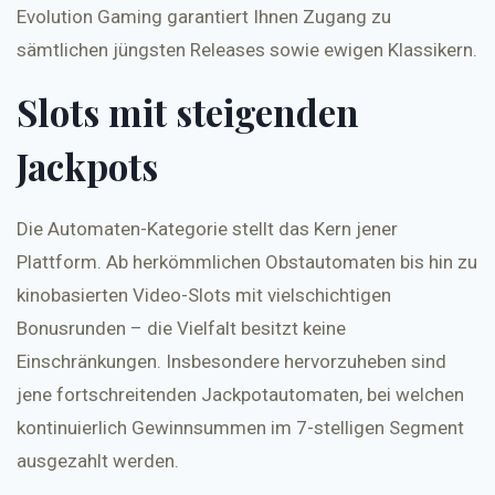
Evolution Gaming garantiert Ihnen Zugang zu
sämtlichen jüngsten Releases sowie ewigen Klassikern.
Slots mit steigenden
Jackpots
Die Automaten-Kategorie stellt das Kern jener
Plattform. Ab herkömmlichen Obstautomaten bis hin zu
kinobasierten Video-Slots mit vielschichtigen
Bonusrunden – die Vielfalt besitzt keine
Einschränkungen. Insbesondere hervorzuheben sind
jene fortschreitenden Jackpotautomaten, bei welchen
kontinuierlich Gewinnsummen im 7-stelligen Segment
ausgezahlt werden.