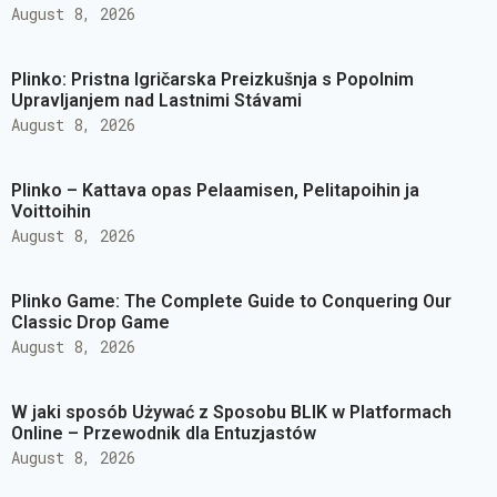
August 8, 2026
Plinko: Pristna Igričarska Preizkušnja s Popolnim
Upravljanjem nad Lastnimi Stávami
August 8, 2026
Plinko – Kattava opas Pelaamisen, Pelitapoihin ja
Voittoihin
August 8, 2026
Plinko Game: The Complete Guide to Conquering Our
Classic Drop Game
August 8, 2026
W jaki sposób Używać z Sposobu BLIK w Platformach
Online – Przewodnik dla Entuzjastów
August 8, 2026