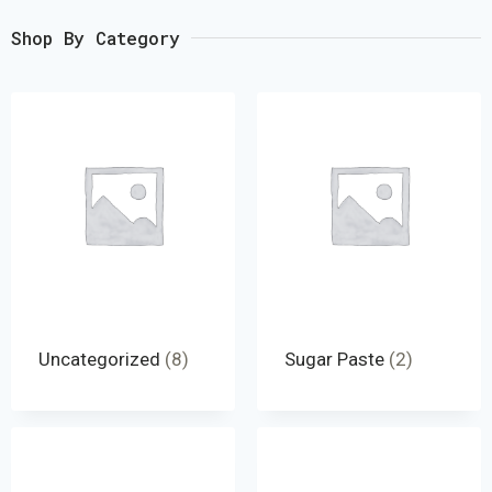
Shop By Category
Uncategorized
(8)
Sugar Paste
(2)