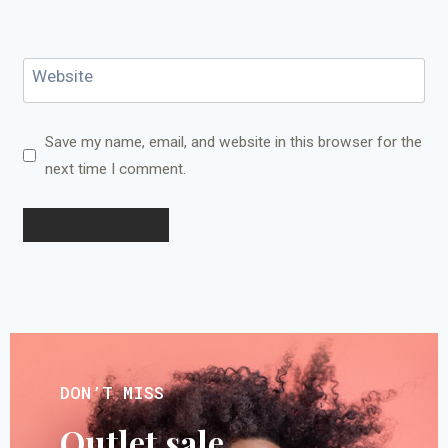
Website
Save my name, email, and website in this browser for the
next time I comment.
DON’T MISS
Outlet sale