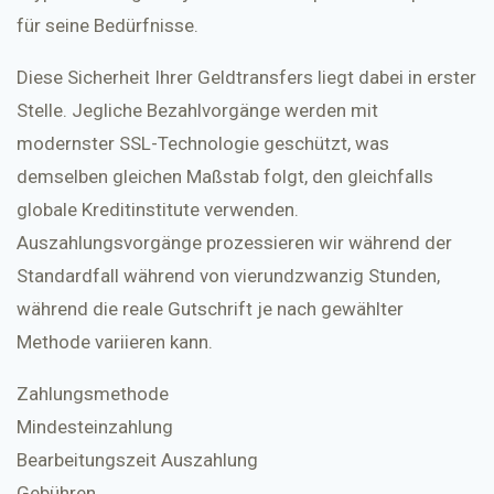
für seine Bedürfnisse.
Diese Sicherheit Ihrer Geldtransfers liegt dabei in erster
Stelle. Jegliche Bezahlvorgänge werden mit
modernster SSL-Technologie geschützt, was
demselben gleichen Maßstab folgt, den gleichfalls
globale Kreditinstitute verwenden.
Auszahlungsvorgänge prozessieren wir während der
Standardfall während von vierundzwanzig Stunden,
während die reale Gutschrift je nach gewählter
Methode variieren kann.
Zahlungsmethode
Mindesteinzahlung
Bearbeitungszeit Auszahlung
Gebühren