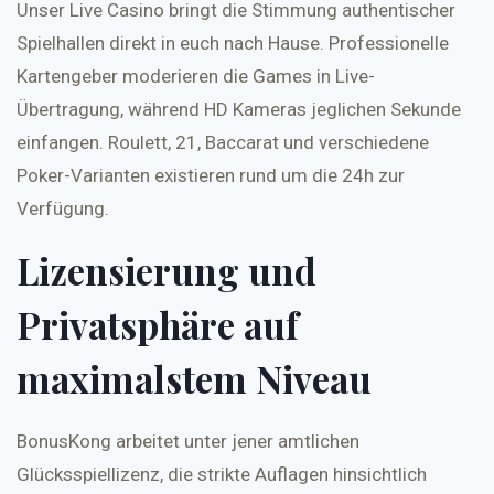
Unser Live Casino bringt die Stimmung authentischer
Spielhallen direkt in euch nach Hause. Professionelle
Kartengeber moderieren die Games in Live-
Übertragung, während HD Kameras jeglichen Sekunde
einfangen. Roulett, 21, Baccarat und verschiedene
Poker-Varianten existieren rund um die 24h zur
Verfügung.
Lizensierung und
Privatsphäre auf
maximalstem Niveau
BonusKong arbeitet unter jener amtlichen
Glücksspiellizenz, die strikte Auflagen hinsichtlich