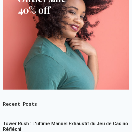
40% off
Recent Posts
Tower Rush : L’ultime Manuel Exhaustif du Jeu de Casino
Réfléchi