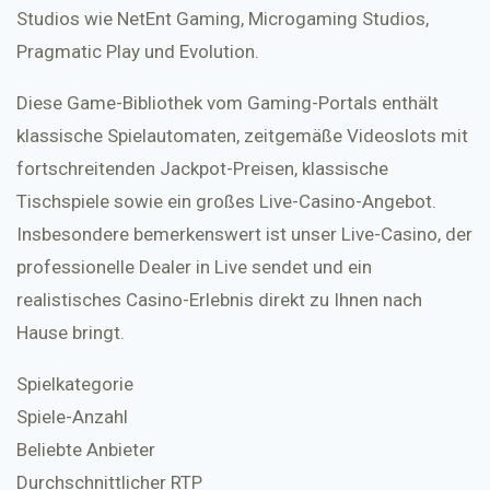
Studios wie NetEnt Gaming, Microgaming Studios,
Pragmatic Play und Evolution.
Diese Game-Bibliothek vom Gaming-Portals enthält
klassische Spielautomaten, zeitgemäße Videoslots mit
fortschreitenden Jackpot-Preisen, klassische
Tischspiele sowie ein großes Live-Casino-Angebot.
Insbesondere bemerkenswert ist unser Live-Casino, der
professionelle Dealer in Live sendet und ein
realistisches Casino-Erlebnis direkt zu Ihnen nach
Hause bringt.
Spielkategorie
Spiele-Anzahl
Beliebte Anbieter
Durchschnittlicher RTP