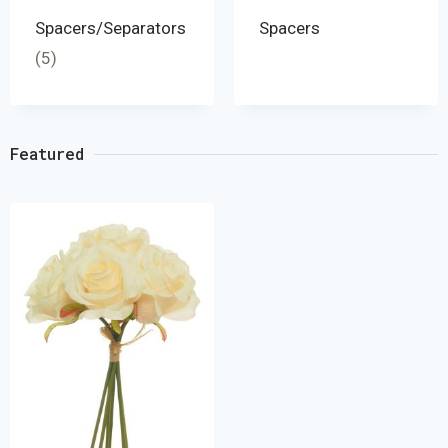
Spacers/Separators
Spacers
(5)
Featured