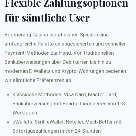
Flexible Zahlungsoptionen
für sämtliche User
Boomerang Casino bietet seinen Spielern eine
umfangreiche Palette an abgesicherten und schnellen
Payment-Methoden zur Hand. Von traditionellen
Banküberweisungen über Debitkarten bis hin zu
modernen E-Wallets und Krypto-Währungen bedienen
wir sämtliche Präferenzen ab.
Klassische Methoden: Visa Card, Master Card,
Banküberweisung mit Bearbeitungszeiten von 1-3
Werktagen
eWallets: Skrill eWallet, Neteller, Much Better mit
Sofortauszahlungen in von 24 Stunden