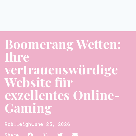
Boomerang Wetten:
Ihre
vertrauenswürdige
Website für
exzellentes Online-
Gaming
Rob.leigh
June 25, 2026
Share