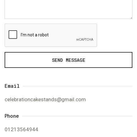
SEND MESSAGE
Email
celebrationcakestands@gmail.com
Phone
01213564944