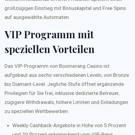
großzügigen Einstieg mit Bonuskapital und Free Spins
auf ausgewählte Automaten.
VIP Programm mit
speziellen Vorteilen
Das VIP-Programm von Boomerang Casino ist
aufgebaut aus sechs verschiedenen Leveln, von Bronze
bis Diamant-Level. Jegliche Stufe öffnet ergänzende
Privilegien für Sie frei, inklusive dedizierte Betreuer,
zügigere Withdrawals, höhere Limiten und Einladungen
zu speziellen Wettbewerben.
Weekly Cashback-Angebote in Höhe von 5 Prozent
und 20 Prozent entsprechend vom VIP-Rang