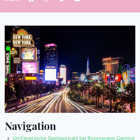
Navigation
Umfangreiche Spielauswahl bei Boomerang Gaming