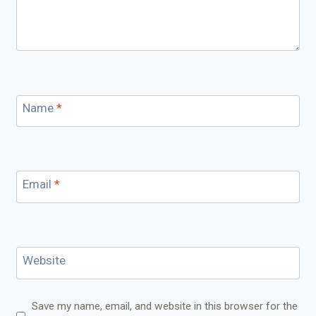
Name
*
Email
*
Website
Save my name, email, and website in this browser for the