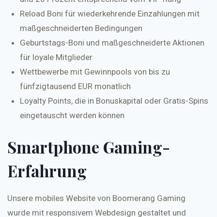
Reload Boni für wiederkehrende Einzahlungen mit
maßgeschneiderten Bedingungen
Geburtstags-Boni und maßgeschneiderte Aktionen
für loyale Mitglieder
Wettbewerbe mit Gewinnpools von bis zu
fünfzigtausend EUR monatlich
Loyalty Points, die in Bonuskapital oder Gratis-Spins
eingetauscht werden können
Smartphone Gaming-
Erfahrung
Unsere mobiles Website von Boomerang Gaming
wurde mit responsivem Webdesign gestaltet und