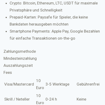
Crypto: Bitcoin, Ethereum, LTC, USDT für maximale
Privatsphäre und Schnelligkeit
Prepaid-Karten: Paysafe für Spieler, die keine
Bankdaten herausgeben möchten
Smartphone Payments: Apple Pay, Google Bezahlen
für einfache Transaktionen on-the-go
Zahlungsmethode
Mindesteinzahlung
Auszahlungszeit
Fees
10
Visa/Mastercard
3-5 Werktage
Gebührenfrei
Euro
10
Skrill / Neteller
0-24 h
Keine
Euro