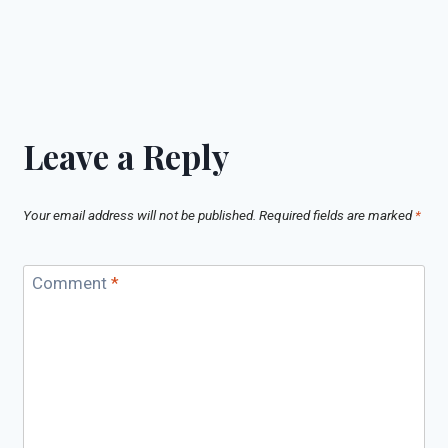
Leave a Reply
Your email address will not be published.
Required fields are marked
*
Comment
*