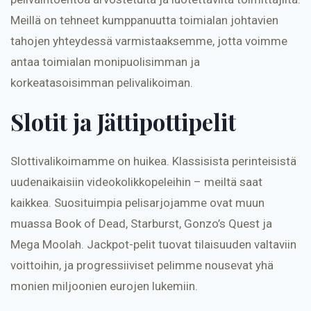
Meillä on tehneet kumppanuutta toimialan johtavien
tahojen yhteydessä varmistaaksemme, jotta voimme
antaa toimialan monipuolisimman ja
korkeatasoisimman pelivalikoiman.
Slotit ja Jättipottipelit
Slottivalikoimamme on huikea. Klassisista perinteisistä
uudenaikaisiin videokolikkopeleihin – meiltä saat
kaikkea. Suosituimpia pelisarjojamme ovat muun
muassa Book of Dead, Starburst, Gonzo’s Quest ja
Mega Moolah. Jackpot-pelit tuovat tilaisuuden valtaviin
voittoihin, ja progressiiviset pelimme nousevat yhä
monien miljoonien eurojen lukemiin.