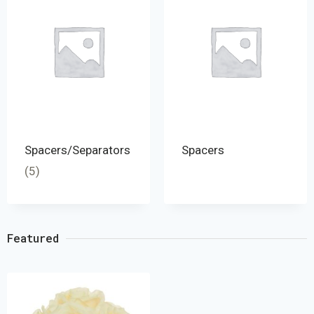
Spacers/Separators
Spacers
(5)
Featured