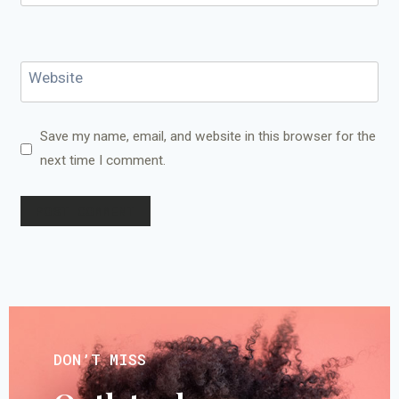
Website
Save my name, email, and website in this browser for the
next time I comment.
DON’T MISS