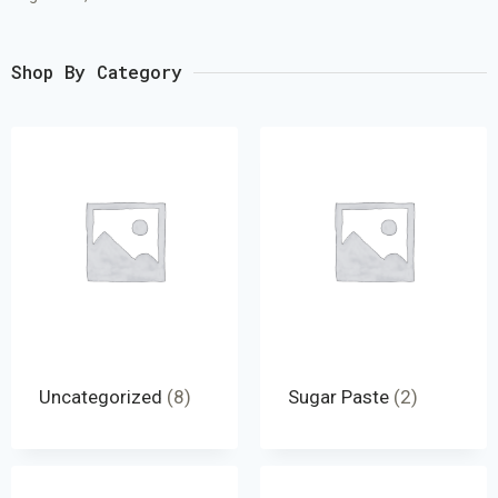
Shop By Category
Uncategorized
(8)
Sugar Paste
(2)