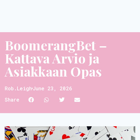
BoomerangBet –
Kattava Arvio ja
Asiakkaan Opas
Rob.leigh
June 23, 2026
Share