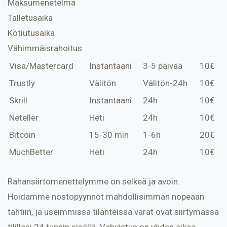
Maksumenetelmä
Talletusaika
Kotiutusaika
Vähimmäisrahoitus
Visa/Mastercard
Instantaani
3-5 päivää
10€
Trustly
Välitön
Välitön-24h
10€
Skrill
Instantaani
24h
10€
Neteller
Heti
24h
10€
Bitcoin
15-30 min
1-6h
20€
MuchBetter
Heti
24h
10€
Rahansiirtomenettelymme on selkeä ja avoin.
Hoidamme nostopyynnöt mahdollisimman nopeaan
tahtiin, ja useimmissa tilanteissa varat ovat siirtymässä