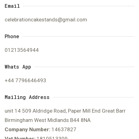
Email
celebrationcakestands@gmail.com
Phone
01213564944
Whats App
+44 7796646493
Mailing Address
unit 14 509 Aldridge Road, Paper Mill End Great Barr
Birmingham West Midlands B44 8NA
Company Number:
14637827
Vat Number:
1810513309