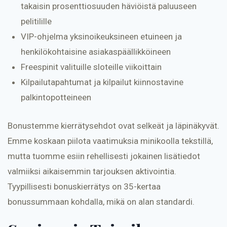
takaisin prosenttiosuuden häviöistä paluuseen
pelitilille
VIP-ohjelma yksinoikeuksineen etuineen ja
henkilökohtaisine asiakaspäällikköineen
Freespinit valituille sloteille viikoittain
Kilpailutapahtumat ja kilpailut kiinnostavine
palkintopotteineen
Bonustemme kierrätysehdot ovat selkeät ja läpinäkyvät.
Emme koskaan piilota vaatimuksia minikoolla tekstillä,
mutta tuomme esiin rehellisesti jokainen lisätiedot
valmiiksi aikaisemmin tarjouksen aktivointia.
Tyypillisesti bonuskierrätys on 35-kertaa
bonussummaan kohdalla, mikä on alan standardi.