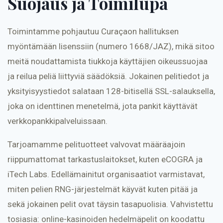
Suojaus ja Toimilupa
Toimintamme pohjautuu Curaçaon hallituksen
myöntämään lisenssiin (numero 1668/JAZ), mikä sitoo
meitä noudattamista tiukkoja käyttäjien oikeussuojaa
ja reilua peliä liittyviä säädöksiä. Jokainen pelitiedot ja
yksityisyystiedot salataan 128-bitisellä SSL-salauksella,
joka on identtinen menetelmä, jota pankit käyttävät
verkkopankkipalveluissaan.
Tarjoamamme pelituotteet valvovat määräajoin
riippumattomat tarkastuslaitokset, kuten eCOGRA ja
iTech Labs. Edellämainitut organisaatiot varmistavat,
miten pelien RNG-järjestelmät käyvät kuten pitää ja
sekä jokainen pelit ovat täysin tasapuolisia. Vahvistettu
tosiasia: online-kasinoiden hedelmäpelit on koodattu