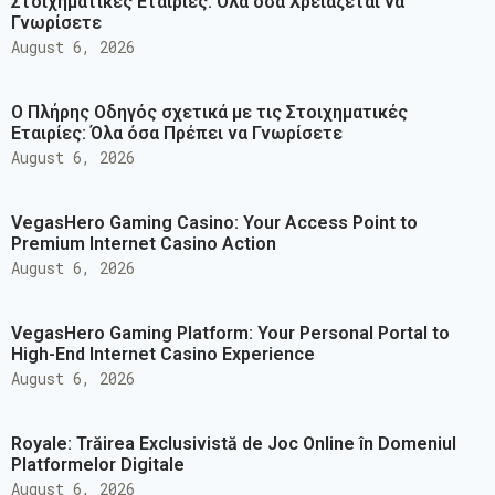
Στοιχηματικές Εταιρίες: Όλα όσα Χρειάζεται να
Γνωρίσετε
August 6, 2026
Ο Πλήρης Οδηγός σχετικά με τις Στοιχηματικές
Εταιρίες: Όλα όσα Πρέπει να Γνωρίσετε
August 6, 2026
VegasHero Gaming Casino: Your Access Point to
Premium Internet Casino Action
August 6, 2026
VegasHero Gaming Platform: Your Personal Portal to
High-End Internet Casino Experience
August 6, 2026
Royale: Trăirea Exclusivistă de Joc Online în Domeniul
Platformelor Digitale
August 6, 2026