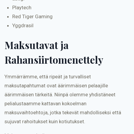
Playtech
Red Tiger Gaming
Yggdrasil
Maksutavat ja
Rahansiirtomenettely
Ymmärrämme, että ripeät ja turvalliset
maksutapahtumat ovat äärimmäisen pelaajille
äärimmäisen tärkeitä. Niinpä olemme yhdistäneet
pelialustaamme kattavan kokoelman
maksuvaihtoehtoja, jotka tekevät mahdolliseksi että
sujuvat rahoitukset kuin kotiutukset.