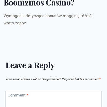
Boomzinos Casino?
Wymagania dotyczące bonusów mogą się różnić;
warto zapoz
Leave a Reply
Your email address will not be published.
Required fields are marked
*
Comment
*