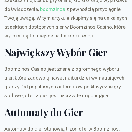
szukasz miejsca do gry online, które oferuje wyjątkowe
doświadczenia,
boomzinos
z pewnością przyciągnie
Twoją uwagę. W tym artykule skupimy się na unikalnych
aspektach dostępnych gier w Boomzinos Casino, które
wyróżniają to miejsce na tle konkurencji.
Największy Wybór Gier
Boomzinos Casino jest znane z ogromnego wyboru
gier, które zadowolą nawet najbardziej wymagających
graczy. Od popularnych automatów po klasyczne gry
stołowe, oferta gier jest naprawdę imponująca.
Automaty do Gier
Automaty do gier stanowią trzon oferty Boomzinos.