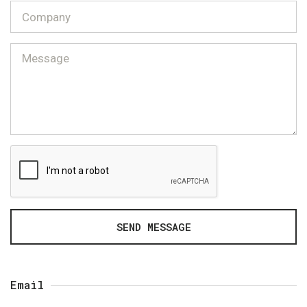
SEND MESSAGE
Email