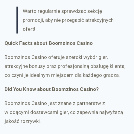
Warto regularnie sprawdzać sekcję
promocji, aby nie przegapić atrakcyjnych
ofert!
Quick Facts about Boomzinos Casino
Boomzinos Casino oferuje szeroki wybór gier,
atrakcyjne bonusy oraz profesjonalną obsługę klienta,
co czyni je idealnym miejscem dla każdego gracza.
Did You Know about Boomzinos Casino?
Boomzinos Casino jest znane z partnerstw z
wiodącymi dostawcami gier, co zapewnia najwyższą
jakość rozrywki.