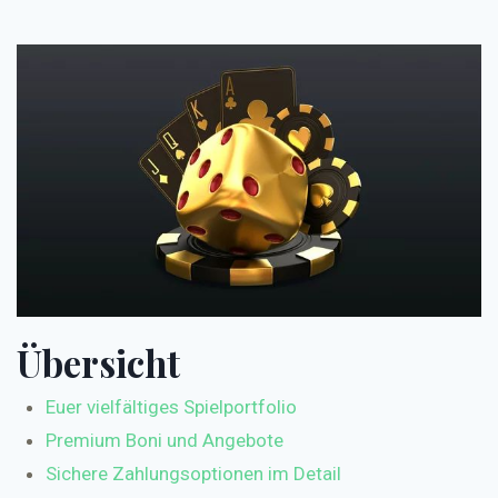
Übersicht
Euer vielfältiges Spielportfolio
Premium Boni und Angebote
Sichere Zahlungsoptionen im Detail