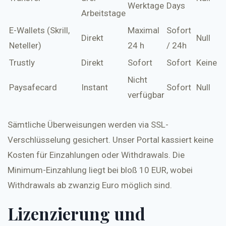
Werktage
Days
Arbeitstage
E-Wallets (Skrill,
Maximal
Sofort
Direkt
Null
Neteller)
24 h
/ 24h
Trustly
Direkt
Sofort
Sofort
Keine
Nicht
Paysafecard
Instant
Sofort
Null
verfügbar
Sämtliche Überweisungen werden via SSL-
Verschlüsselung gesichert. Unser Portal kassiert keine
Kosten für Einzahlungen oder Withdrawals. Die
Minimum-Einzahlung liegt bei bloß 10 EUR, wobei
Withdrawals ab zwanzig Euro möglich sind.
Lizenzierung und