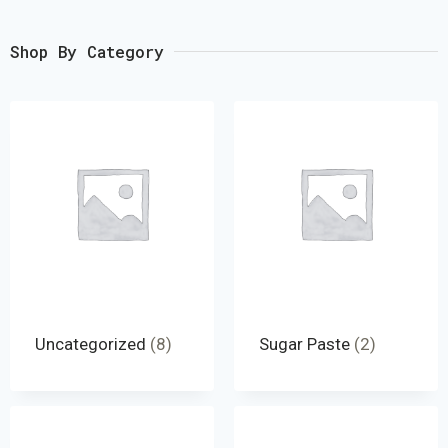
Shop By Category
Uncategorized
(8)
Sugar Paste
(2)