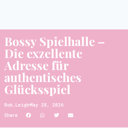
Bossy Spielhalle –
Die exzellente
Adresse für
authentisches
Glücksspiel
Rob.leigh
May 28, 2026
Share