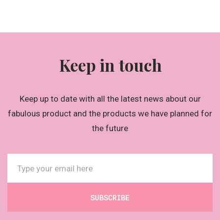
Keep in touch
Keep up to date with all the latest news about our
fabulous product and the products we have planned for
the future
SUBSCRIBE