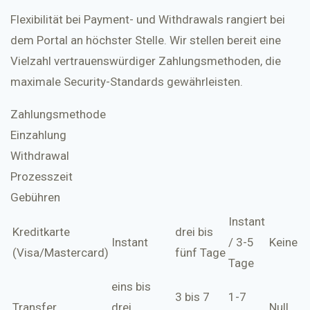
Flexibilität bei Payment- und Withdrawals rangiert bei
dem Portal an höchster Stelle. Wir stellen bereit eine
Vielzahl vertrauenswürdiger Zahlungsmethoden, die
maximale Security-Standards gewährleisten.
Zahlungsmethode
Einzahlung
Withdrawal
Prozesszeit
Gebühren
Instant
Kreditkarte
drei bis
Instant
/ 3-5
Keine
(Visa/Mastercard)
fünf Tage
Tage
eins bis
3 bis 7
1-7
Transfer
drei
Null