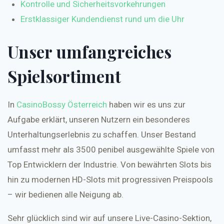
Kontrolle und Sicherheitsvorkehrungen
Erstklassiger Kundendienst rund um die Uhr
Unser umfangreiches
Spielsortiment
In
CasinoBossy Österreich
haben wir es uns zur
Aufgabe erklärt, unseren Nutzern ein besonderes
Unterhaltungserlebnis zu schaffen. Unser Bestand
umfasst mehr als 3500 penibel ausgewählte Spiele von
Top Entwicklern der Industrie. Von bewährten Slots bis
hin zu modernen HD-Slots mit progressiven Preispools
– wir bedienen alle Neigung ab.
Sehr glücklich sind wir auf unsere Live-Casino-Sektion,