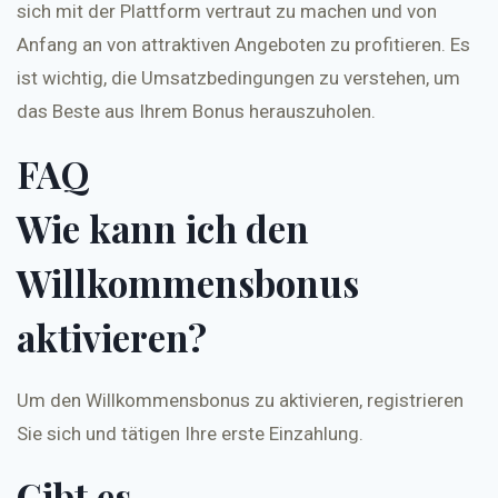
sich mit der Plattform vertraut zu machen und von
Anfang an von attraktiven Angeboten zu profitieren. Es
ist wichtig, die Umsatzbedingungen zu verstehen, um
das Beste aus Ihrem Bonus herauszuholen.
FAQ
Wie kann ich den
Willkommensbonus
aktivieren?
Um den Willkommensbonus zu aktivieren, registrieren
Sie sich und tätigen Ihre erste Einzahlung.
Gibt es