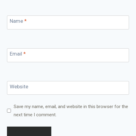
Name
*
Email
*
Website
Save my name, email, and website in this browser for the
next time I comment.