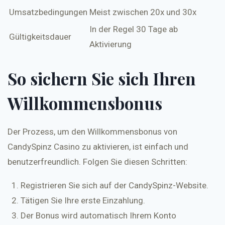
Umsatzbedingungen
Meist zwischen 20x und 30x
In der Regel 30 Tage ab
Gültigkeitsdauer
Aktivierung
So sichern Sie sich Ihren
Willkommensbonus
Der Prozess, um den Willkommensbonus von
CandySpinz Casino zu aktivieren, ist einfach und
benutzerfreundlich. Folgen Sie diesen Schritten:
Registrieren Sie sich auf der CandySpinz-Website.
Tätigen Sie Ihre erste Einzahlung.
Der Bonus wird automatisch Ihrem Konto