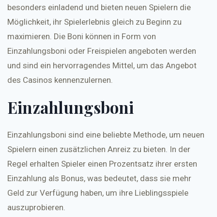
besonders einladend und bieten neuen Spielern die
Möglichkeit, ihr Spielerlebnis gleich zu Beginn zu
maximieren. Die Boni können in Form von
Einzahlungsboni oder Freispielen angeboten werden
und sind ein hervorragendes Mittel, um das Angebot
des Casinos kennenzulernen.
Einzahlungsboni
Einzahlungsboni sind eine beliebte Methode, um neuen
Spielern einen zusätzlichen Anreiz zu bieten. In der
Regel erhalten Spieler einen Prozentsatz ihrer ersten
Einzahlung als Bonus, was bedeutet, dass sie mehr
Geld zur Verfügung haben, um ihre Lieblingsspiele
auszuprobieren.