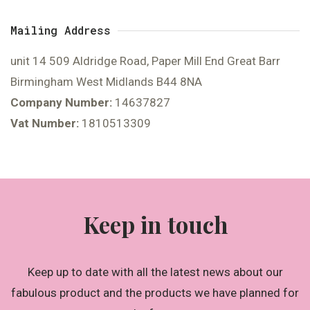
Mailing Address
unit 14 509 Aldridge Road, Paper Mill End Great Barr
Birmingham West Midlands B44 8NA
Company Number:
14637827
Vat Number:
1810513309
Keep in touch
Keep up to date with all the latest news about our
fabulous product and the products we have planned for