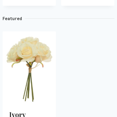
Featured
Ivory