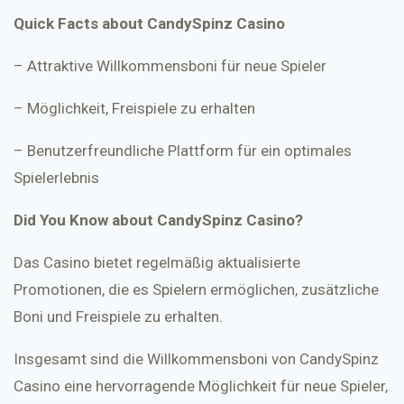
Quick Facts about CandySpinz Casino
– Attraktive Willkommensboni für neue Spieler
– Möglichkeit, Freispiele zu erhalten
– Benutzerfreundliche Plattform für ein optimales
Spielerlebnis
Did You Know about CandySpinz Casino?
Das Casino bietet regelmäßig aktualisierte
Promotionen, die es Spielern ermöglichen, zusätzliche
Boni und Freispiele zu erhalten.
Insgesamt sind die Willkommensboni von CandySpinz
Casino eine hervorragende Möglichkeit für neue Spieler,