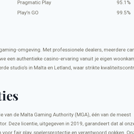
Pragmatic Play
95.1%
Play’n GO
99.5%
e gaming-omgeving. Met professionele dealers, meerdere ca
 we een authentieke casino-ervaring vanuit je eigen woonkam
de studio’s in Malta en Letland, waar strikte kwaliteitscont
ties
ntie van de Malta Gaming Authority (MGA), één van de meest
r. Deze licentie, uitgegeven in 2019, garandeert dat al onz
n voor fair play, spelersprotectie en verantwoord gokken. O