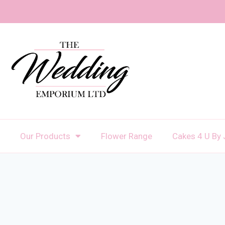
Our Products
Flower Range
Cakes 4 U By 