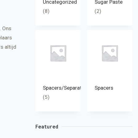
Uncategorized
Sugar Paste
(8)
(2)
. Ons
laars
 altijd
Spacers/Separators
Spacers
(5)
Featured