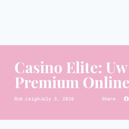
Casino Elite: U
Premium Onlin
Rob.leigh
July 3, 2026
Share