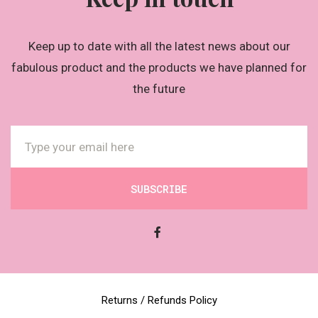
Keep up to date with all the latest news about our
fabulous product and the products we have planned for
the future
SUBSCRIBE
Returns / Refunds Policy