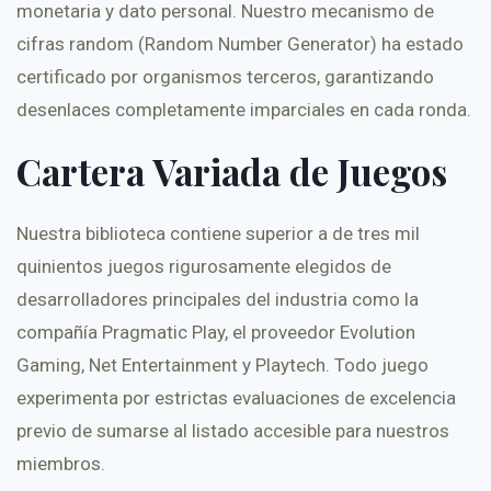
monetaria y dato personal. Nuestro mecanismo de
cifras random (Random Number Generator) ha estado
certificado por organismos terceros, garantizando
desenlaces completamente imparciales en cada ronda.
Cartera Variada de Juegos
Nuestra biblioteca contiene superior a de tres mil
quinientos juegos rigurosamente elegidos de
desarrolladores principales del industria como la
compañía Pragmatic Play, el proveedor Evolution
Gaming, Net Entertainment y Playtech. Todo juego
experimenta por estrictas evaluaciones de excelencia
previo de sumarse al listado accesible para nuestros
miembros.