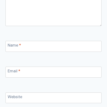
Name
*
Email
*
Website