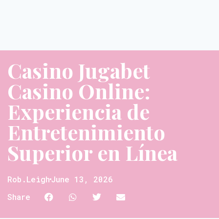
Casino Jugabet
Casino Online:
Experiencia de
Entretenimiento
Superior en Línea
Rob.leigh
June 13, 2026
Share