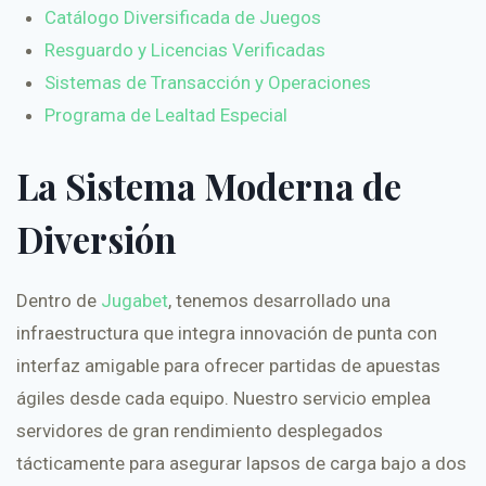
Catálogo Diversificada de Juegos
Resguardo y Licencias Verificadas
Sistemas de Transacción y Operaciones
Programa de Lealtad Especial
La Sistema Moderna de
Diversión
Dentro de
Jugabet
, tenemos desarrollado una
infraestructura que integra innovación de punta con
interfaz amigable para ofrecer partidas de apuestas
ágiles desde cada equipo. Nuestro servicio emplea
servidores de gran rendimiento desplegados
tácticamente para asegurar lapsos de carga bajo a dos