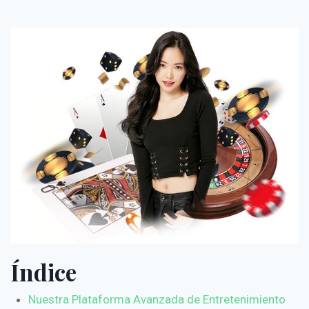
Índice
Nuestra Plataforma Avanzada de Entretenimiento