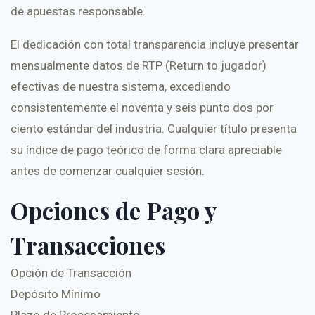
de apuestas responsable.
El dedicación con total transparencia incluye presentar
mensualmente datos de RTP (Return to jugador)
efectivas de nuestra sistema, excediendo
consistentemente el noventa y seis punto dos por
ciento estándar del industria. Cualquier título presenta
su índice de pago teórico de forma clara apreciable
antes de comenzar cualquier sesión.
Opciones de Pago y
Transacciones
Opción de Transacción
Depósito Mínimo