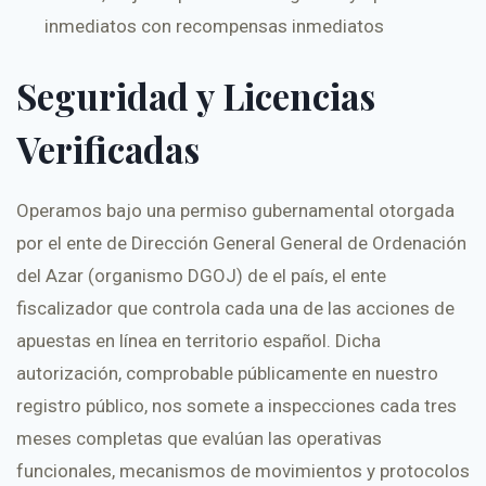
inmediatos con recompensas inmediatos
Seguridad y Licencias
Verificadas
Operamos bajo una permiso gubernamental otorgada
por el ente de Dirección General General de Ordenación
del Azar (organismo DGOJ) de el país, el ente
fiscalizador que controla cada una de las acciones de
apuestas en línea en territorio español. Dicha
autorización, comprobable públicamente en nuestro
registro público, nos somete a inspecciones cada tres
meses completas que evalúan las operativas
funcionales, mecanismos de movimientos y protocolos