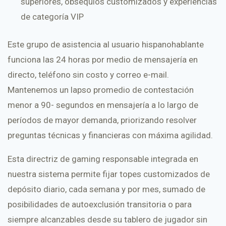
superiores, obsequios customizados y experiencias
de categoría VIP
Este grupo de asistencia al usuario hispanohablante
funciona las 24 horas por medio de mensajería en
directo, teléfono sin costo y correo e-mail.
Mantenemos un lapso promedio de contestación
menor a 90- segundos en mensajería a lo largo de
períodos de mayor demanda, priorizando resolver
preguntas técnicas y financieras con máxima agilidad.
Esta directriz de gaming responsable integrada en
nuestra sistema permite fijar topes customizados de
depósito diario, cada semana y por mes, sumado de
posibilidades de autoexclusión transitoria o para
siempre alcanzables desde su tablero de jugador sin