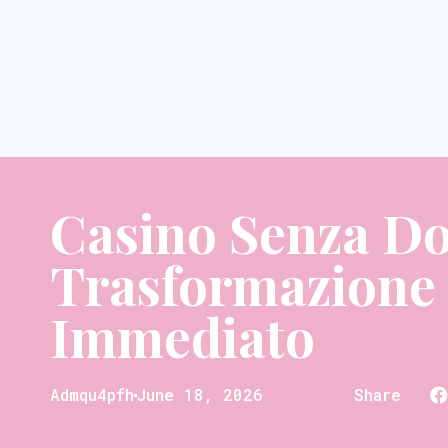
Casino Senza D
Trasformazione 
Immediato
Admqu4pfh
June 18, 2026
Share