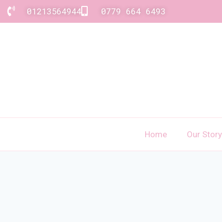
01213564944
0779 664 6493
Home
Our Story