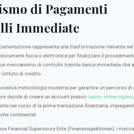
ismo di Pagamenti
lli Immediate
documentazione rappresenta una trasformazione rilevante nel
 documenti fisica o elettronica per finalizzare il procediment
u un meccanismo di controllo tramite banca immediata che a
 istituto di credito.
innovativa metodologia moderna per garantire un percorso d
tore decide di creare un account presso
casino online inglesi
,
te nel corso di la prima transazione finanziaria, impiegand
nche continentali.
ese Financial Supervisory Ente (Finansinspektionen), i mecca