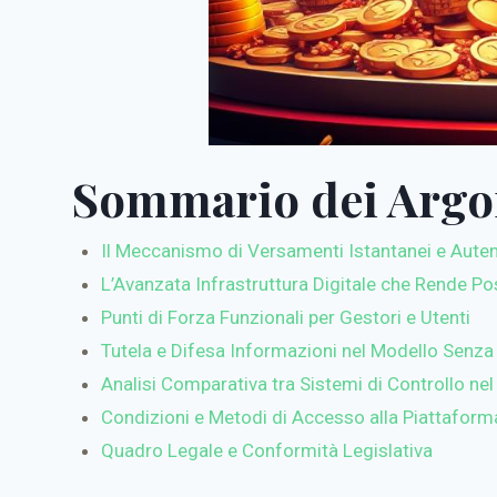
Sommario dei Argo
Il Meccanismo di Versamenti Istantanei e Auten
L’Avanzata Infrastruttura Digitale che Rende Po
Punti di Forza Funzionali per Gestori e Utenti
Tutela e Difesa Informazioni nel Modello Senza 
Analisi Comparativa tra Sistemi di Controllo n
Condizioni e Metodi di Accesso alla Piattaform
Quadro Legale e Conformità Legislativa