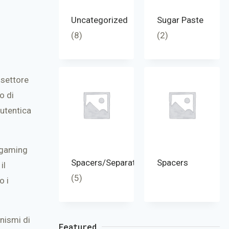
Uncategorized
Sugar Paste
(8)
(2)
 settore
o di
utentica
i gaming
Spacers/Separators
Spacers
 il
(5)
o i
nismi di
Featured