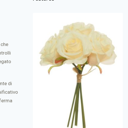
 che
trolli
iegato
nte di
ificativo
nferma