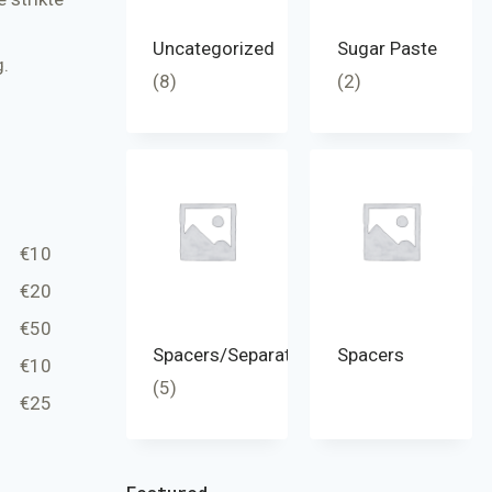
Uncategorized
Sugar Paste
g.
(8)
(2)
€10
€20
€50
Spacers/Separators
Spacers
€10
(5)
€25