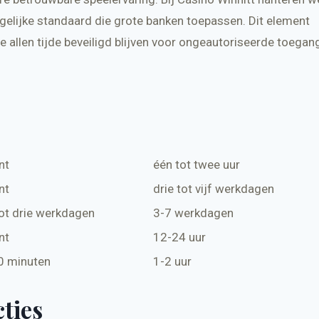
gelijke standaard die grote banken toepassen. Dit element
 allen tijde beveiligd blijven voor ongeautoriseerde toegan
nt
één tot twee uur
nt
drie tot vijf werkdagen
ot drie werkdagen
3-7 werkdagen
nt
12-24 uur
0 minuten
1-2 uur
ties