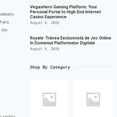
VegasHero Gaming Platform: Your
Personal Portal to High-End Internet
hebbers
Casino Experience
 Fans
August 6, 2026
 die
.
Royale: Trăirea Exclusivistă de Joc Online
în Domeniul Platformelor Digitale
August 6, 2026
Shop By Category
 strikte