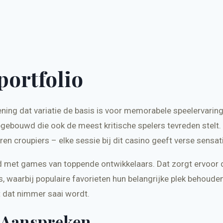
portfolio
ing dat variatie de basis is voor memorabele speelervaring
ebouwd die ook de meest kritische spelers tevreden stelt.
en croupiers – elke sessie bij dit casino geeft verse sensat
 met games van toppende ontwikkelaars. Dat zorgt ervoor d
s, waarbij populaire favorieten hun belangrijke plek behoude
t dat nimmer saai wordt.
r Aanspreken