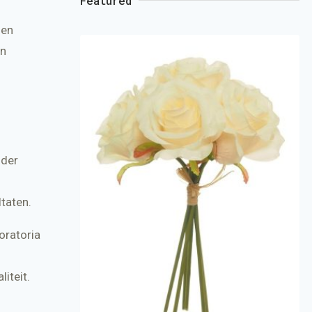
Featured
den
en
nder
ltaten.
oratoria
iteit.