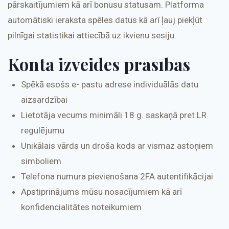
pārskaitījumiem kā arī bonusu statusam. Platforma
automātiski ieraksta spēles datus kā arī ļauj piekļūt
pilnīgai statistikai attiecībā uz ikvienu sesiju.
Konta izveides prasības
Spēkā esošs e- pastu adrese individuālās datu
aizsardzībai
Lietotāja vecums minimāli 18 g. saskaņā pret LR
regulējumu
Unikālais vārds un droša kods ar vismaz astoņiem
simboliem
Telefona numura pievienošana 2FA autentifikācijai
Apstiprinājums mūsu nosacījumiem kā arī
konfidencialitātes noteikumiem