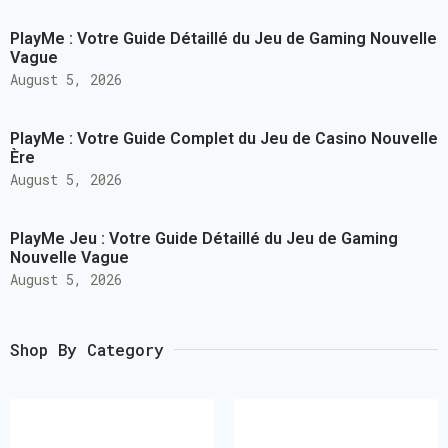
PlayMe : Votre Guide Détaillé du Jeu de Gaming Nouvelle
Vague
August 5, 2026
PlayMe : Votre Guide Complet du Jeu de Casino Nouvelle
Ère
August 5, 2026
PlayMe Jeu : Votre Guide Détaillé du Jeu de Gaming
Nouvelle Vague
August 5, 2026
Shop By Category