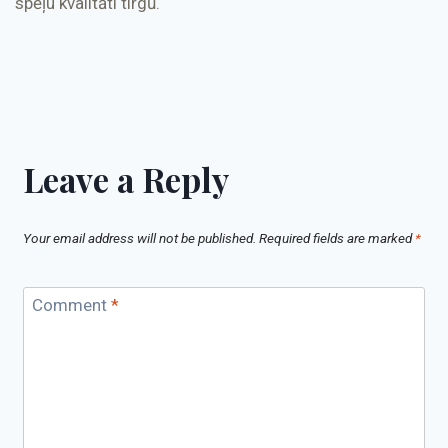
spēļu kvalitāti tirgū.
Leave a Reply
Your email address will not be published.
Required fields are marked
*
Comment
*