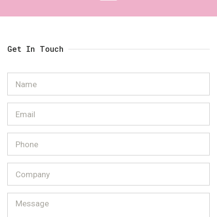
Get In Touch