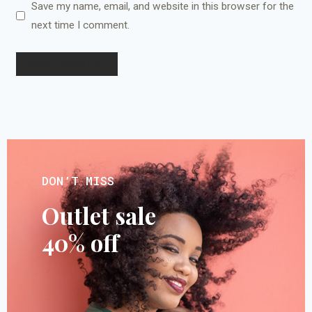
Save my name, email, and website in this browser for the
next time I comment.
DON’T MISS
Outlet sale
40% off