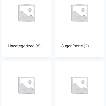
Uncategorized
(8)
Sugar Paste
(2)