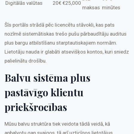
Digitālās valūtas
20€
€25,000
maksas
minūtes
Šīs portāls strādā pēc licencētu stāvokli, kas pats
nozīmē sistemātiskas trešo pušu pārbaudītāju auditus
plus bargu atbilstīšanu starptautiskajiem normām.
Lietotāju nauda ir glabāti atsevišķos kontos, kuri sniedz
palielinātu drošību.
Balvu sistēma plus
pastāvīgo klientu
priekšrocības
Mūsu balvu struktūra tiek veidota tādā veidā, kā
apbalvotu gan svaigos, tā arī uzticīgos lietotājus.