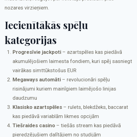
nozares virzieņiem.
Iecienītākās spēļu
kategorijas
Progresīvie jackpoti
– azartspēles kas piedāvā
akumulējošiem laimesta fondiem, kuri spēj sasniegt
vairākas simttūkstošus EUR
Megaways automāti
– revolucionāri spēļu
risinājumi kuriem mainīgiem laimējošo linijas
daudzumu
Klasisko azartspēles
– rulets, blekdžeks, baccarat
kas piedāvā variablām likmes opcijām
Tiešraides casino
– tiešās stream kas piedāvā
pieredzējušiem dalītājiem no studijām