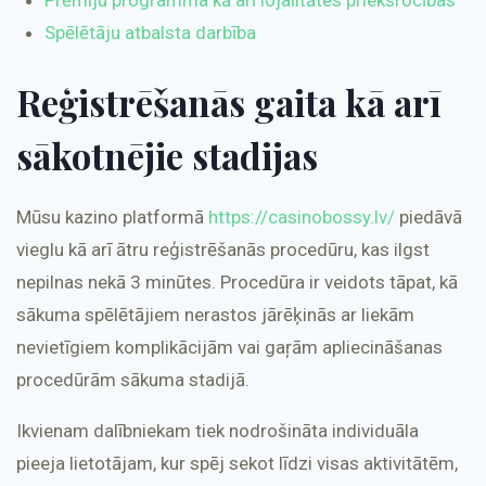
Spēlētāju atbalsta darbība
Reģistrēšanās gaita kā arī
sākotnējie stadijas
Mūsu kazino platformā
https://casinobossy.lv/
piedāvā
vieglu kā arī ātru reģistrēšanās procedūru, kas ilgst
nepilnas nekā 3 minūtes. Procedūra ir veidots tāpat, kā
sākuma spēlētājiem nerastos jārēķinās ar liekām
nevietīgiem komplikācijām vai gaŗām apliecināšanas
procedūrām sākuma stadijā.
Ikvienam dalībniekam tiek nodrošināta individuāla
pieeja lietotājam, kur spēj sekot līdzi visas aktivitātēm,