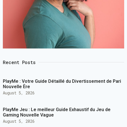
Recent Posts
PlayMe : Votre Guide Détaillé du Divertissement de Pari
Nouvelle Ère
August 5, 2026
PlayMe Jeu : Le meilleur Guide Exhaustif du Jeu de
Gaming Nouvelle Vague
August 5, 2026