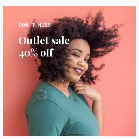
DON’T MISS
Outlet sale
40% off