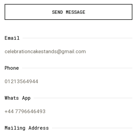
SEND MESSAGE
Email
celebrationcakestands@gmail.com
Phone
01213564944
Whats App
+44 7796646493
Mailing Address