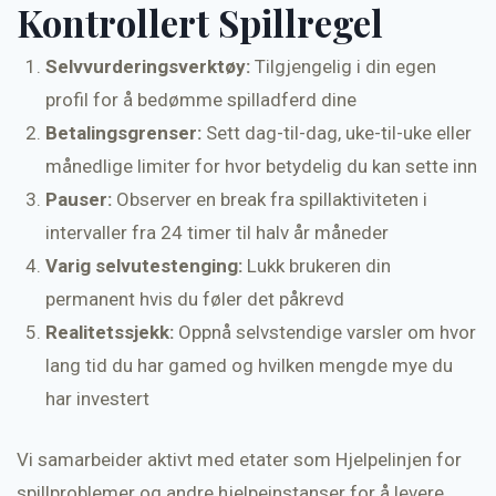
Kontrollert Spillregel
Selvvurderingsverktøy:
Tilgjengelig i din egen
profil for å bedømme spilladferd dine
Betalingsgrenser:
Sett dag-til-dag, uke-til-uke eller
månedlige limiter for hvor betydelig du kan sette inn
Pauser:
Observer en break fra spillaktiviteten i
intervaller fra 24 timer til halv år måneder
Varig selvutestenging:
Lukk brukeren din
permanent hvis du føler det påkrevd
Realitetssjekk:
Oppnå selvstendige varsler om hvor
lang tid du har gamed og hvilken mengde mye du
har investert
Vi samarbeider aktivt med etater som Hjelpelinjen for
spillproblemer og andre hjelpeinstanser for å levere