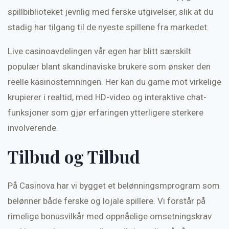
spillbiblioteket jevnlig med ferske utgivelser, slik at du
stadig har tilgang til de nyeste spillene fra markedet.
Live casinoavdelingen vår egen har blitt særskilt
populær blant skandinaviske brukere som ønsker den
reelle kasinostemningen. Her kan du game mot virkelige
krupierer i realtid, med HD-video og interaktive chat-
funksjoner som gjør erfaringen ytterligere sterkere
involverende.
Tilbud og Tilbud
På Casinova har vi bygget et belønningsmprogram som
belønner både ferske og lojale spillere. Vi forstår på
rimelige bonusvilkår med oppnåelige omsetningskrav