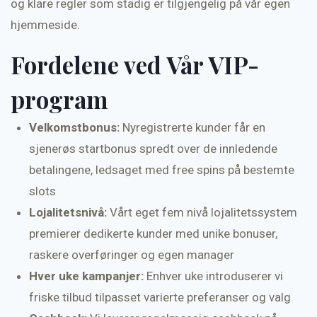
og klare regler som stadig er tilgjengelig på vår egen
hjemmeside.
Fordelene ved Vår VIP-
program
Velkomstbonus:
Nyregistrerte kunder får en
sjenerøs startbonus spredt over de innledende
betalingene, ledsaget med free spins på bestemte
slots
Lojalitetsnivå:
Vårt eget fem nivå lojalitetssystem
premierer dedikerte kunder med unike bonuser,
raskere overføringer og egen manager
Hver uke kampanjer:
Enhver uke introduserer vi
friske tilbud tilpasset varierte preferanser og valg