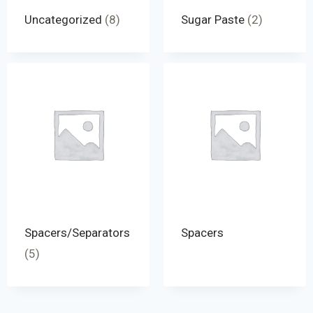
Uncategorized
(8)
Sugar Paste
(2)
Spacers/Separators
Spacers
(5)