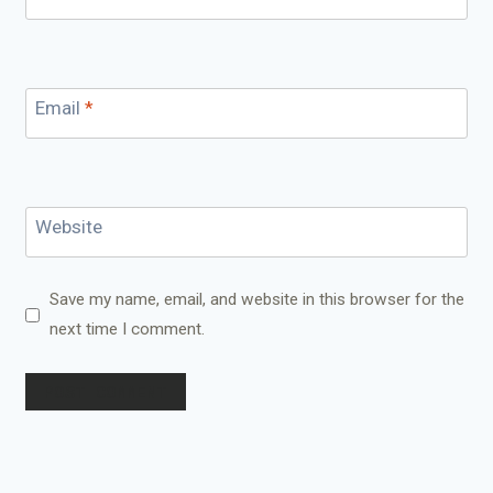
Email
*
Website
Save my name, email, and website in this browser for the
next time I comment.