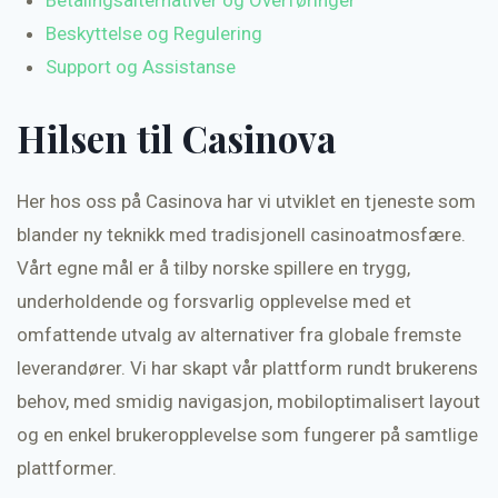
Beskyttelse og Regulering
Support og Assistanse
Hilsen til Casinova
Her hos oss på Casinova har vi utviklet en tjeneste som
blander ny teknikk med tradisjonell casinoatmosfære.
Vårt egne mål er å tilby norske spillere en trygg,
underholdende og forsvarlig opplevelse med et
omfattende utvalg av alternativer fra globale fremste
leverandører. Vi har skapt vår plattform rundt brukerens
behov, med smidig navigasjon, mobiloptimalisert layout
og en enkel brukeropplevelse som fungerer på samtlige
plattformer.