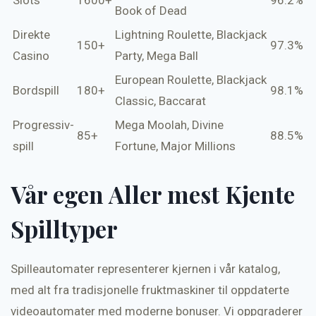
Slots
1600+
96.2%
Book of Dead
Direkte
Lightning Roulette, Blackjack
150+
97.3%
Casino
Party, Mega Ball
European Roulette, Blackjack
Bordspill
180+
98.1%
Classic, Baccarat
Progressiv-
Mega Moolah, Divine
85+
88.5%
spill
Fortune, Major Millions
Vår egen Aller mest Kjente
Spilltyper
Spilleautomater representerer kjernen i vår katalog,
med alt fra tradisjonelle fruktmaskiner til oppdaterte
videoautomater med moderne bonuser. Vi oppgraderer