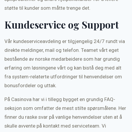
støtte til kunder som måtte trenge det.
Kundeservice og Support
Vår kundeserviceavdeling er tilgjengelig 24/7 rundt via
direkte meldinger, mail og telefon. Teamet vårt eget
bestående av norske medarbeidere som har grundig
erfaring om løsningene vårt og kan bistå deg med alt
fra system-relaterte utfordringer til henvendelser om
bonusfordeler og uttak.
På Casinova har vi i tillegg bygget en grundig FAQ-
seksjon som omfatter de mest stilte spørsmålene. Her
finner du raske svar på vanlige henvendelser uten at å
skulle avvente på kontakt med serviceteam. Vi