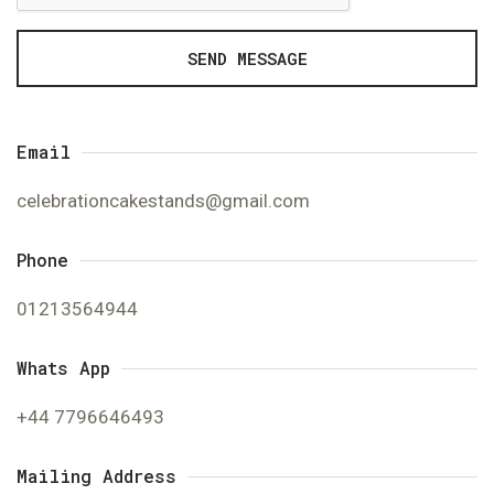
SEND MESSAGE
Email
celebrationcakestands@gmail.com
Phone
01213564944
Whats App
+44 7796646493
Mailing Address