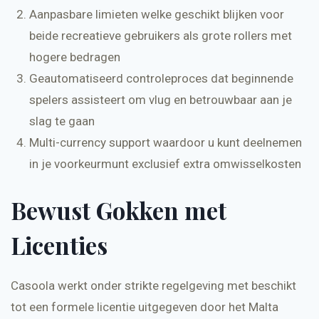
Aanpasbare limieten welke geschikt blijken voor
beide recreatieve gebruikers als grote rollers met
hogere bedragen
Geautomatiseerd controleproces dat beginnende
spelers assisteert om vlug en betrouwbaar aan je
slag te gaan
Multi-currency support waardoor u kunt deelnemen
in je voorkeurmunt exclusief extra omwisselkosten
Bewust Gokken met
Licenties
Casoola werkt onder strikte regelgeving met beschikt
tot een formele licentie uitgegeven door het Malta