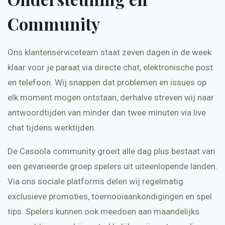
Community
Ons klantenserviceteam staat zeven dagen in de week
klaar voor je paraat via directe chat, elektronische post
en telefoon. Wij snappen dat problemen en issues op
elk moment mogen ontstaan, derhalve streven wij naar
antwoordtijden van minder dan twee minuten via live
chat tijdens werktijden.
De Casoola community groeit alle dag plus bestaat van
een gevarieerde groep spelers uit uiteenlopende landen.
Via ons sociale platforms delen wij regelmatig
exclusieve promoties, toernooiaankondigingen en spel
tips. Spelers kunnen ook meedoen aan maandelijks