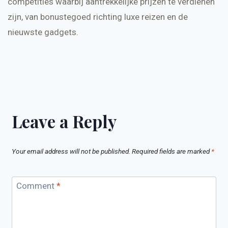
competities waarbij aantrekkelijke prijzen te verdienen
zijn, van bonustegoed richting luxe reizen en de
nieuwste gadgets.
Leave a Reply
Your email address will not be published.
Required fields are marked
*
Comment
*