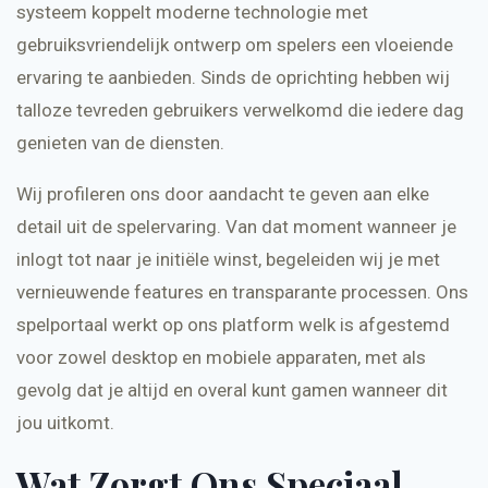
systeem koppelt moderne technologie met
gebruiksvriendelijk ontwerp om spelers een vloeiende
ervaring te aanbieden. Sinds de oprichting hebben wij
talloze tevreden gebruikers verwelkomd die iedere dag
genieten van de diensten.
Wij profileren ons door aandacht te geven aan elke
detail uit de spelervaring. Van dat moment wanneer je
inlogt tot naar je initiële winst, begeleiden wij je met
vernieuwende features en transparante processen. Ons
spelportaal werkt op ons platform welk is afgestemd
voor zowel desktop en mobiele apparaten, met als
gevolg dat je altijd en overal kunt gamen wanneer dit
jou uitkomt.
Wat Zorgt Ons Speciaal