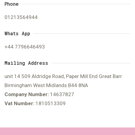
Phone
01213564944
Whats App
+44 7796646493
Mailing Address
unit 14 509 Aldridge Road, Paper Mill End Great Barr
Birmingham West Midlands B44 8NA
Company Number:
14637827
Vat Number:
1810513309