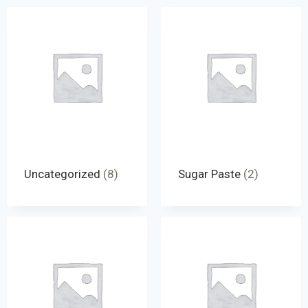
Uncategorized
(8)
Sugar Paste
(2)