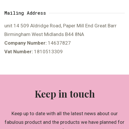
Mailing Address
unit 14 509 Aldridge Road, Paper Mill End Great Barr
Birmingham West Midlands B44 8NA
Company Number:
14637827
Vat Number:
1810513309
Keep in touch
Keep up to date with all the latest news about our
fabulous product and the products we have planned for