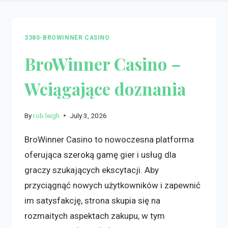
3380-BROWINNER CASINO
BroWinner Casino –
Wciągające doznania
By
rob.leigh
July 3, 2026
BroWinner Casino to nowoczesna platforma
oferująca szeroką gamę gier i usług dla
graczy szukających ekscytacji. Aby
przyciągnąć nowych użytkowników i zapewnić
im satysfakcję, strona skupia się na
rozmaitych aspektach zakupu, w tym