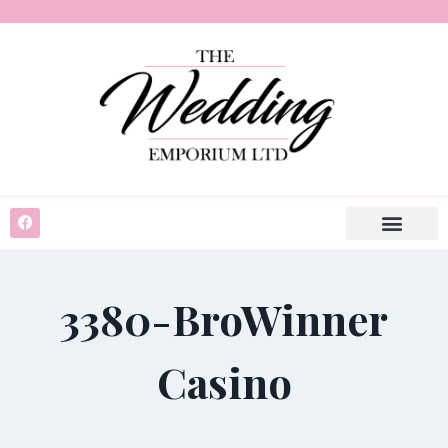
3380-BroWinner
Casino