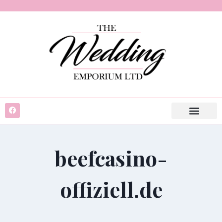
beefcasino-
offiziell.de