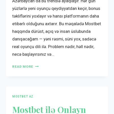
Azərbaycan da bu trendlə ayaqlaşır. Hər gün
yüzlərlə yeni oyunçu qeydiyyatdan keçir, bonus
təkliflərini yoxlayır və hansı platformanın daha
etibarlı olduğunu axtarır. Bu məqalədə Mostbet
haqqında dürüst, açıq və insan üslubunda
danışacağam — yəni rəsmi, süni yox, sadəcə
real oyunçu dili ilə. Problem nədir, həll nədir,
necə başlayırsınız və…
READ MORE
MOSTBET AZ
Mostbet ilə Onlayn