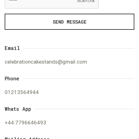
SEND MESSAGE
Email
celebrationcakestands@gmail.com
Phone
01213564944
Whats App
+44 7796646493