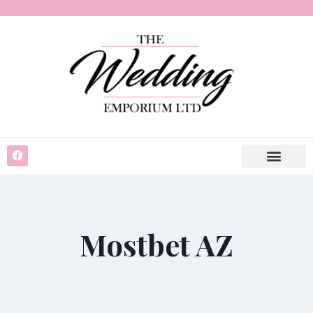
Mostbet AZ