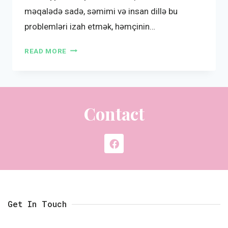
məqalədə sadə, səmimi və insan dillə bu
problemləri izah etmək, həmçinin…
READ MORE
Contact
Get In Touch