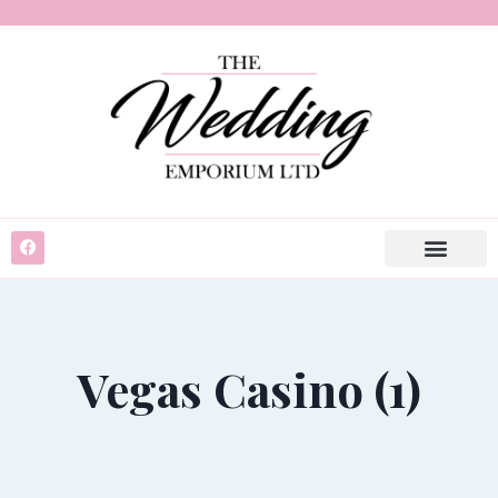
Vegas Casino (1)