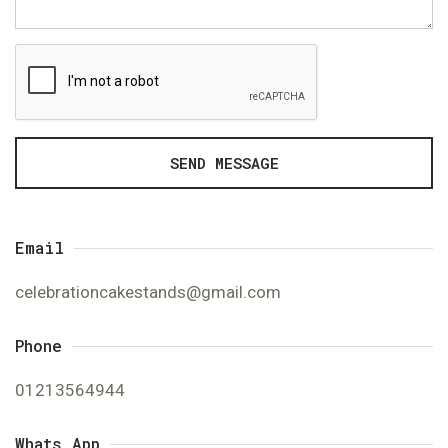
SEND MESSAGE
Email
celebrationcakestands@gmail.com
Phone
01213564944
Whats App