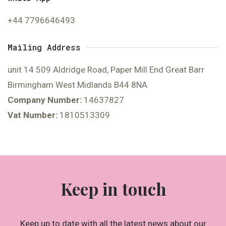
+44 7796646493
Mailing Address
unit 14 509 Aldridge Road, Paper Mill End Great Barr
Birmingham West Midlands B44 8NA
Company Number:
14637827
Vat Number:
1810513309
Keep in touch
Keep up to date with all the latest news about our