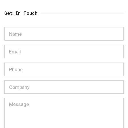
Get In Touch