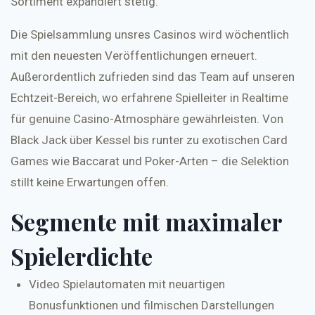
Sortiment expandiert stetig.
Die Spielsammlung unsres Casinos wird wöchentlich
mit den neuesten Veröffentlichungen erneuert.
Außerordentlich zufrieden sind das Team auf unseren
Echtzeit-Bereich, wo erfahrene Spielleiter in Realtime
für genuine Casino-Atmosphäre gewährleisten. Von
Black Jack über Kessel bis runter zu exotischen Card
Games wie Baccarat und Poker-Arten – die Selektion
stillt keine Erwartungen offen.
Segmente mit maximaler
Spielerdichte
Video Spielautomaten mit neuartigen
Bonusfunktionen und filmischen Darstellungen