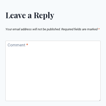
Leave a Reply
Your email address will not be published.
Required fields are marked
*
Comment
*