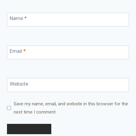
Name
*
Email
*
Website
Save my name, email, and website in this browser for the
next time I comment.