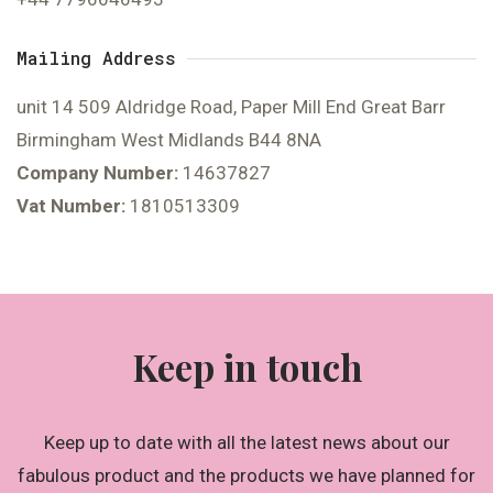
Mailing Address
unit 14 509 Aldridge Road, Paper Mill End Great Barr
Birmingham West Midlands B44 8NA
Company Number:
14637827
Vat Number:
1810513309
Keep in touch
Keep up to date with all the latest news about our
fabulous product and the products we have planned for