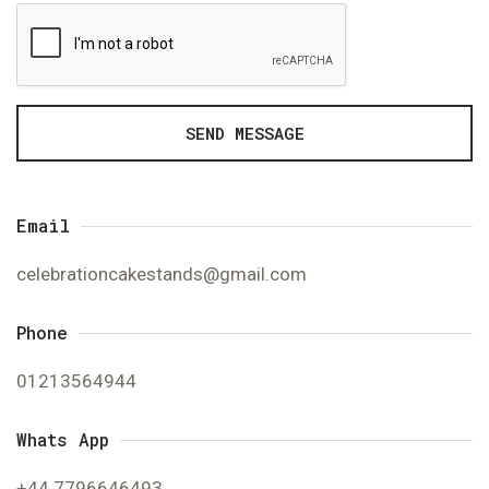
SEND MESSAGE
Email
celebrationcakestands@gmail.com
Phone
01213564944
Whats App
+44 7796646493