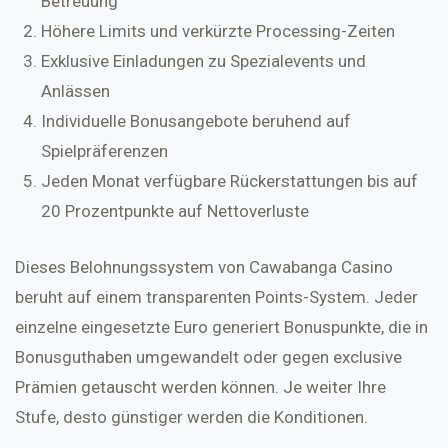
Betreuung
Höhere Limits und verkürzte Processing-Zeiten
Exklusive Einladungen zu Spezialevents und
Anlässen
Individuelle Bonusangebote beruhend auf
Spielpräferenzen
Jeden Monat verfügbare Rückerstattungen bis auf
20 Prozentpunkte auf Nettoverluste
Dieses Belohnungssystem von Cawabanga Casino
beruht auf einem transparenten Points-System. Jeder
einzelne eingesetzte Euro generiert Bonuspunkte, die in
Bonusguthaben umgewandelt oder gegen exclusive
Prämien getauscht werden können. Je weiter Ihre
Stufe, desto günstiger werden die Konditionen.