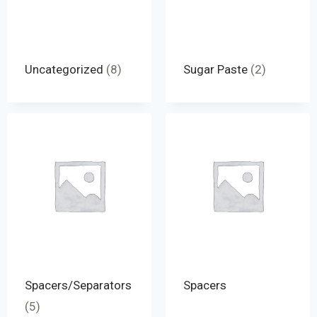
Uncategorized
(8)
Sugar Paste
(2)
Spacers/Separators
Spacers
(5)