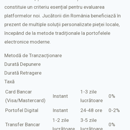
constituie un criteriu esențial pentru evaluarea
platformelor noi. Jucătorii din România beneficiază în
prezent de multiple soluții personalizate pieței locale,
începând de la metode tradiționale la portofelele
electronice moderne.
Metodă de Tranzacționare
Durată Depunere
Durată Retragere
Taxă
Card Bancar
1-3 zile
Instant
0%
(Visa/Mastercard)
lucrătoare
Portofel Digital
Instant
24-48 ore
0-2%
1-2 zile
3-5 zile
Transfer Bancar
0%
lucrătoare
lucrătoare