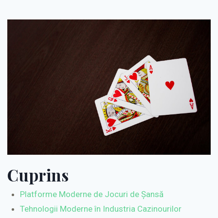
Cuprins
Platforme Moderne de Jocuri de Șansă
Tehnologii Moderne în Industria Cazinourilor