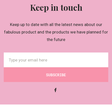
Keep in touch
Keep up to date with all the latest news about our
fabulous product and the products we have planned for
the future
SUBSCRIBE