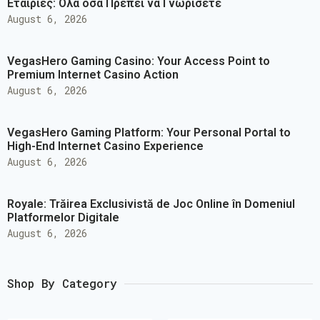
Εταιρίες: Όλα όσα Πρέπει να Γνωρίσετε
August 6, 2026
VegasHero Gaming Casino: Your Access Point to
Premium Internet Casino Action
August 6, 2026
VegasHero Gaming Platform: Your Personal Portal to
High-End Internet Casino Experience
August 6, 2026
Royale: Trăirea Exclusivistă de Joc Online în Domeniul
Platformelor Digitale
August 6, 2026
Shop By Category