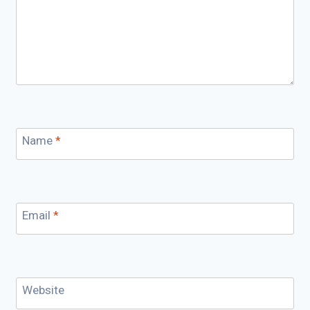
Name
*
Email
*
Website