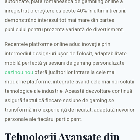
autorizate, piața românească de gambling online a
înregistrat o creștere cu peste 40% în ultimii trei ani,
demonstrând interesul tot mai mare din partea
publicului pentru prezenta variantă de divertisment.
Recentele platforme online aduc inovație prin
intermediul design-uri ușor de folosit, adaptabilitate
mobilă perfectă și sesiuni de gaming personalizate.
cazinou nou
oferă jucătorilor intrare la cele mai
moderne platforme, integrate având cele mai noi soluții
tehnologice ale industrie. Această dezvoltare continuă
asigură faptul că fiecare sesiune de gaming se
transformă în o experiență de neuitat, adaptată nevoilor
personale ale fiecărui participant.
Tehnologii Avansate din