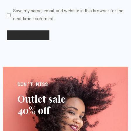
Save my name, email, and website in this browser for the
next time I comment.
DON’T MISS
Outlet sale
40% off