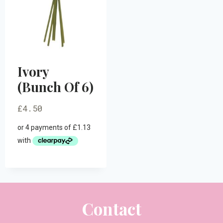
Ivory
(Bunch Of 6)
£
4.50
Contact