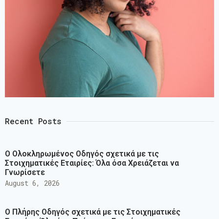
Recent Posts
Ο Ολοκληρωμένος Οδηγός σχετικά με τις
Στοιχηματικές Εταιρίες: Όλα όσα Χρειάζεται να
Γνωρίσετε
August 6, 2026
Ο Πλήρης Οδηγός σχετικά με τις Στοιχηματικές