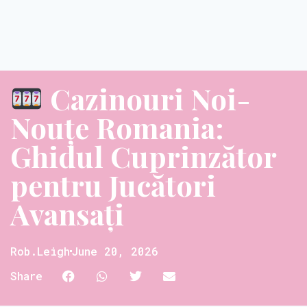
Cazinouri Noi-
Nouțe Romania:
Ghidul Cuprinzător
pentru Jucători
Avansați
Rob.leigh
June 20, 2026
Share