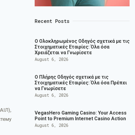
Recent Posts
Ο Ολοκληρωμένος Οδηγός σχετικά με τις
Στοιχηματικές Εταιρίες: Όλα όσα
Χρειάζεται να Γνωρίσετε
August 6, 2026
Ο Πλήρης Οδηγός σχετικά με τις
Στοιχηματικές Εταιρίες: Όλα όσα Πρέπει
να Γνωρίσετε
August 6, 2026
АІЛ),
VegasHero Gaming Casino: Your Access
Point to Premium Internet Casino Action
стему
August 6, 2026