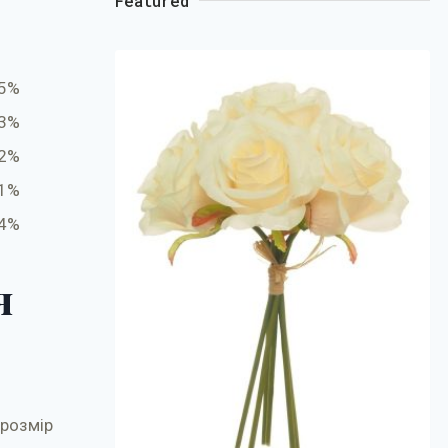
Featured
.5%
.3%
.2%
.1%
.4%
я
 розмір