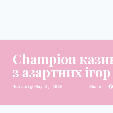
Champion кази
з азартних ігор
Rob.leigh
May 8, 2026
Share