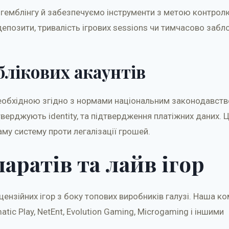
гемблінгу й забезпечуємо інструменти з метою контролю
епозити, тривалість ігрових sessions чи тимчасово забл
блікових акаунтів
еобхідною згідно з нормами національним законодавств
тверджують identity, та підтвердження платіжних даних. 
аму систему проти легалізації грошей.
аратів та лайв ігор
цензійних ігор з боку топових виробників галузі. Наша к
c Play, NetEnt, Evolution Gaming, Microgaming і іншими