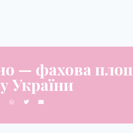
но — фахова пло
 у України