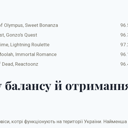
of Olympus, Sweet Bonanza
96
st, Gonzo’s Quest
96
ime, Lightning Roulette
97
oolah, Immortal Romance
96
f Dead, Reactoonz
96
у балансу й отриманн
віси, котрі функціонують на території України. Найменша