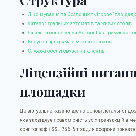
Ліцензування та безпечність ігрової площад
Каталог гральних автоматів та живих столів
Варіанти поповнення Account й отримання ко
Бонусна програма з метою клієнтів
Служба обслуговування клієнтів
Ліцензійні питанн
площадки
Це віртуальне казино діє на основі легальної до
яке засвідчує правомірність усіх транзакцій в м
криптографії SSL 256-біт задля охорони приватни