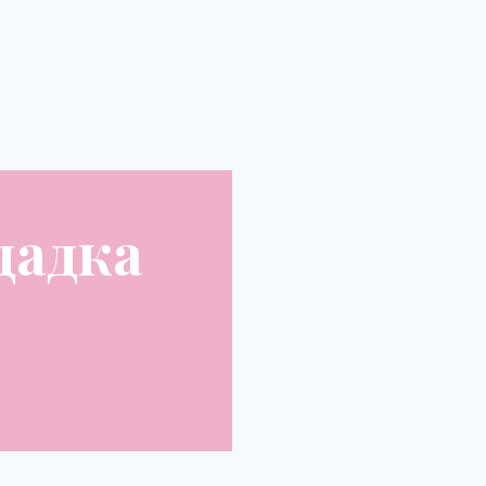
щадка