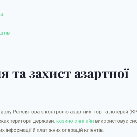
ки
штів
я та захист азартної
зволу Регулятора з контролю азартних ігор та лотерей (КР
ежах території держави.
казино оннлайн
використовує си
х інформації й платіжних операцій клієнтів.