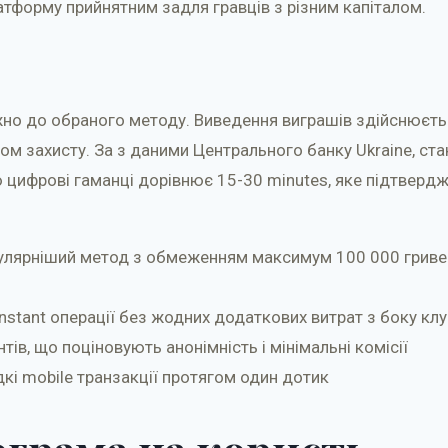
тформу прийнятним задля гравців з різним капіталом.
но до обраного методу. Виведення виграшів здійснюєть
лом захисту. За з даними Центрального банку Ukraine, ст
ю цифрові гаманці дорівнює 15-30 minutes, яке підтверд
опулярніший метод з обмеженням максимум 100 000 гриве
nstant операції без жодних додаткових витрат з боку кл
нтів, що поціновують анонімність і мінімальні комісії
дкі mobile транзакції протягом один дотик