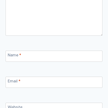
Name
*
Email
*
Website