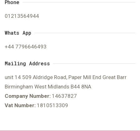
Phone
01213564944
Whats App
+44 7796646493
Mailing Address
unit 14 509 Aldridge Road, Paper Mill End Great Barr
Birmingham West Midlands B44 8NA
Company Number:
14637827
Vat Number:
1810513309