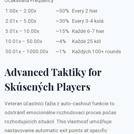
Očakávaná Frequency
1.00x – 2.00x
~50%
Every 2 hier
2.01x – 5.00x
~30%
Every 3-4 kolá
5.01x – 10.00x
~15%
Každé 6-7 hier
10.01x – 50.00x
~4%
Každé 25 kôl
50.01x – 1000.00x
~1%
Každých 100+ rounds
Advanced Taktiky for
Skúsených Players
Veteran účastníci ťažia z auto-cashout funkcie to
odstrániť emocionálne rozhodovací proces počas
rozhodujúcich situácií. This vlastnosť umožňuje
nastavovanie automatic exit points at specific