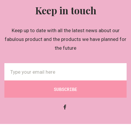
Keep in touch
Keep up to date with all the latest news about our
fabulous product and the products we have planned for
the future
SUBSCRIBE