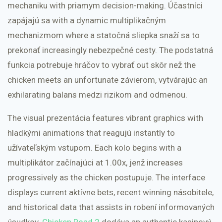
mechaniku with priamym decision-making. Účastníci
zapájajú sa with a dynamic multiplikačným
mechanizmom where a statočná sliepka snaží sa to
prekonať increasingly nebezpečné cesty. The podstatná
funkcia potrebuje hráčov to vybrať out skôr než the
chicken meets an unfortunate závierom, vytvárajúc an
exhilarating balans medzi rizikom and odmenou.
The visual prezentácia features vibrant graphics with
hladkými animations that reagujú instantly to
užívateľským vstupom. Each kolo begins with a
multiplikátor začínajúci at 1.00x, jenž increases
progressively as the chicken postupuje. The interface
displays current aktívne bets, recent winning násobitele,
and historical data that assists in robení informovaných