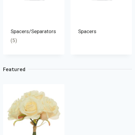
Spacers/Separators
Spacers
(5)
Featured