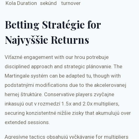
Kola Duration
sekúnd
turnover
Betting Stratégie for
Najvyššie Returns
Víťazné engagement with our hrou potrebuje
disciplined approach and strategic plánovanie. The
Martingale systém can be adapted tu, though with
podstatnými modifications due to the akcelerovanej
hernej štruktúre. Conservative players zvyčajne
inkasujú out v rozmedzí 1.5x and 2.0x multipliers,
securing konzistentné nižšie zisky that akumulujú over
extended sessions.
Agresívne tactics obsahujú vyčkávanie for multipliers