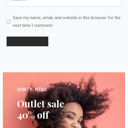
Save my name, email, and website in this browser for the
next time I comment.
DON’T MISS
Outlet sale
40% off