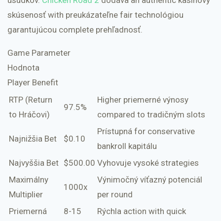
úsudkov.
Chicken Road 2
dodáva an authentic kasinový
skúsenosť with preukázateľne fair technológiou
garantujúcou complete prehľadnosť.
Game Parameter
Hodnota
Player Benefit
RTP (Return
Higher priemerné výnosy
97.5%
to Hráčovi)
compared to tradičným slots
Prístupná for conservative
Najnižšia Bet
$0.10
bankroll kapitálu
Najvyššia Bet
$500.00
Vyhovuje vysoké strategies
Maximálny
Výnimočný víťazný potenciál
1000x
Multiplier
per round
Priemerná
8-15
Rýchla action with quick